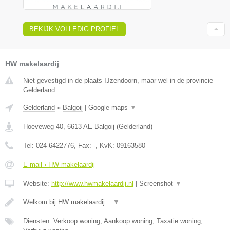
BEKIJK VOLLEDIG PROFIEL
HW makelaardij
Niet gevestigd in de plaats IJzendoorn, maar wel in de provincie
Gelderland.
Gelderland
»
Balgoij
|
Google maps
▼
Hoeveweg 40
,
6613 AE
Balgoij
(
Gelderland
)
Tel:
024-6422776
, Fax:
-
, KvK:
09163580
E-mail › HW makelaardij
Website:
http://www.hwmakelaardij.nl
|
Screenshot
▼
Welkom bij HW makelaardij...
▼
Diensten: Verkoop woning, Aankoop woning, Taxatie woning,