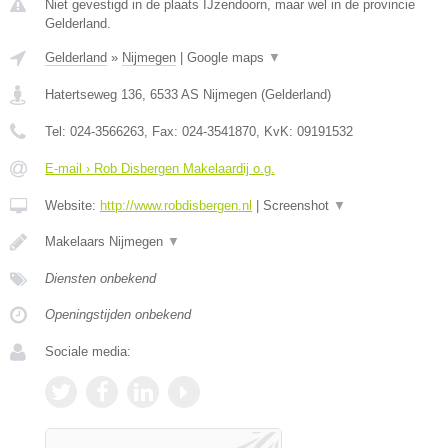
Niet gevestigd in de plaats IJzendoorn, maar wel in de provincie
Gelderland.
Gelderland
»
Nijmegen
|
Google maps
▼
Hatertseweg 136
,
6533 AS
Nijmegen
(
Gelderland
)
Tel:
024-3566263
, Fax:
024-3541870
, KvK:
09191532
E-mail › Rob Disbergen Makelaardij o.g.
Website:
http://www.robdisbergen.nl
|
Screenshot
▼
Makelaars Nijmegen
▼
Diensten onbekend
Openingstijden onbekend
Sociale media: