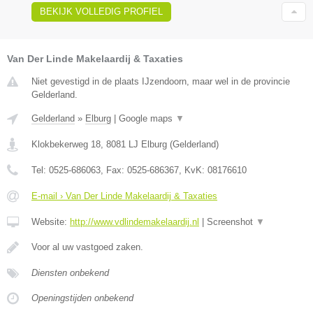
BEKIJK VOLLEDIG PROFIEL
Van Der Linde Makelaardij & Taxaties
Niet gevestigd in de plaats IJzendoorn, maar wel in de provincie
Gelderland.
Gelderland
»
Elburg
|
Google maps
▼
Klokbekerweg 18
,
8081 LJ
Elburg
(
Gelderland
)
Tel:
0525-686063
, Fax:
0525-686367
, KvK:
08176610
E-mail › Van Der Linde Makelaardij & Taxaties
Website:
http://www.vdlindemakelaardij.nl
|
Screenshot
▼
Voor al uw vastgoed zaken.
Diensten onbekend
Openingstijden onbekend