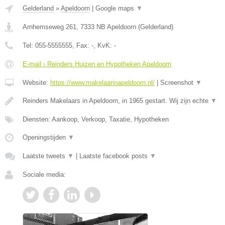
Gelderland
»
Apeldoorn
|
Google maps
▼
Arnhemseweg 261
,
7333 NB
Apeldoorn
(
Gelderland
)
Tel:
055-5555555
, Fax:
-
, KvK:
-
E-mail › Reinders Huizen en Hypotheken Apeldoorn
Website:
https://www.makelaarinapeldoorn.nl/
|
Screenshot
▼
Reinders Makelaars in Apeldoorn, in 1965 gestart. Wij zijn echte
▼
Diensten: Aankoop, Verkoop, Taxatie, Hypotheken
Openingstijden
▼
Laatste tweets
▼
|
Laatste facebook posts
▼
Sociale media: