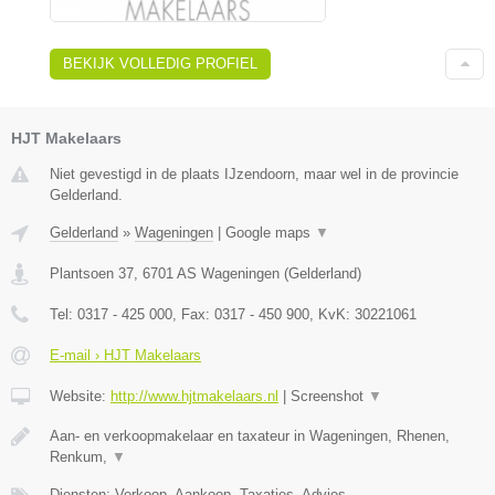
BEKIJK VOLLEDIG PROFIEL
HJT Makelaars
Niet gevestigd in de plaats IJzendoorn, maar wel in de provincie
Gelderland.
Gelderland
»
Wageningen
|
Google maps
▼
Plantsoen 37
,
6701 AS
Wageningen
(
Gelderland
)
Tel:
0317 - 425 000
, Fax:
0317 - 450 900
, KvK:
30221061
E-mail › HJT Makelaars
Website:
http://www.hjtmakelaars.nl
|
Screenshot
▼
Aan- en verkoopmakelaar en taxateur in Wageningen, Rhenen,
Renkum,
▼
Diensten: Verkoop, Aankoop, Taxaties, Advies