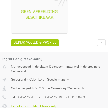
BEKIJK VOLLEDIG PROFIEL
Ingrid Habig Makelaardij
Niet gevestigd in de plaats IJzendoorn, maar wel in de provincie
Gelderland.
Gelderland
»
Culemborg
|
Google maps
▼
Goilberdingerdijk 5
,
4105 LA
Culemborg
(
Gelderland
)
Tel:
0345-476847
, Fax:
0345-476819
, KvK:
11050263
E-mail › Ingrid Habig Makelaardij