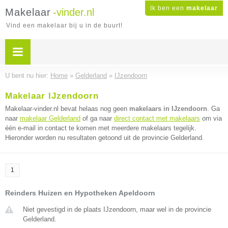
Ik ben een
makelaar
Makelaar
-vinder.nl
Vind een makelaar bij u in de buurt!
U bent nu hier:
Home
»
Gelderland
»
IJzendoorn
Makelaar IJzendoorn
Makelaar-vinder.nl bevat helaas nog geen
makelaars in IJzendoorn
. Ga
naar
makelaar Gelderland
of ga naar
direct contact met makelaars
om via
één e-mail in contact te komen met meerdere makelaars tegelijk.
Hieronder worden nu resultaten getoond uit de provincie Gelderland.
1
Reinders Huizen en Hypotheken Apeldoorn
Niet gevestigd in de plaats IJzendoorn, maar wel in de provincie
Gelderland.