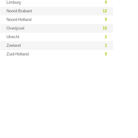
Limburg
9
Noord-Brabant
12
Noord-Holland
9
Overijssel
10
Utrecht
2
Zeeland
1
Zuid-Holland
9