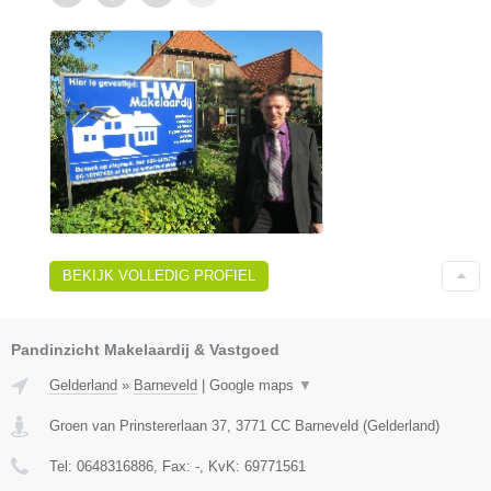
BEKIJK VOLLEDIG PROFIEL
Pandinzicht Makelaardij & Vastgoed
Gelderland
»
Barneveld
|
Google maps
▼
Groen van Prinstererlaan 37
,
3771 CC
Barneveld
(
Gelderland
)
Tel:
0648316886
, Fax:
-
, KvK:
69771561