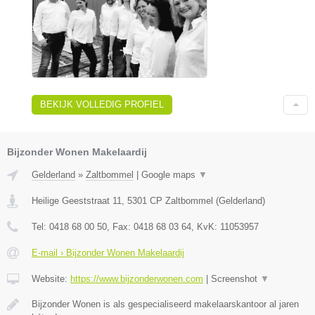
BEKIJK VOLLEDIG PROFIEL
Bijzonder Wonen Makelaardij
Gelderland
»
Zaltbommel
|
Google maps
▼
Heilige Geeststraat 11
,
5301 CP
Zaltbommel
(
Gelderland
)
Tel:
0418 68 00 50
, Fax:
0418 68 03 64
, KvK:
11053957
E-mail › Bijzonder Wonen Makelaardij
Website:
https://www.bijzonderwonen.com
|
Screenshot
▼
Bijzonder Wonen is als gespecialiseerd makelaarskantoor al jaren