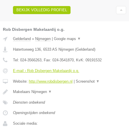
BEKIJK VOLLEDIG PROFIEL
Rob Disbergen Makelaardij o.g.
Gelderland
»
Nijmegen
|
Google maps
▼
Hatertseweg 136
,
6533 AS
Nijmegen
(
Gelderland
)
Tel:
024-3566263
, Fax:
024-3541870
, KvK:
09191532
E-mail › Rob Disbergen Makelaardij o.g.
Website:
http://www.robdisbergen.nl
|
Screenshot
▼
Makelaars Nijmegen
▼
Diensten onbekend
Openingstijden onbekend
Sociale media: