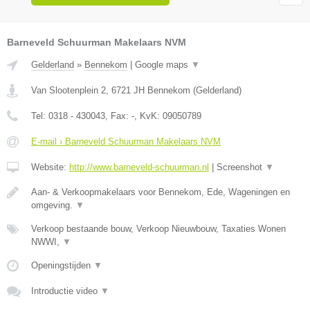
Barneveld Schuurman Makelaars NVM
Gelderland
»
Bennekom
|
Google maps
▼
Van Slootenplein 2
,
6721 JH
Bennekom
(
Gelderland
)
Tel:
0318 - 430043
, Fax:
-
, KvK:
09050789
E-mail › Barneveld Schuurman Makelaars NVM
Website:
http://www.barneveld-schuurman.nl
|
Screenshot
▼
Aan- & Verkoopmakelaars voor Bennekom, Ede, Wageningen en
omgeving.
▼
Verkoop bestaande bouw, Verkoop Nieuwbouw, Taxaties Wonen
NWWI,
▼
Openingstijden
▼
Introductie video
▼