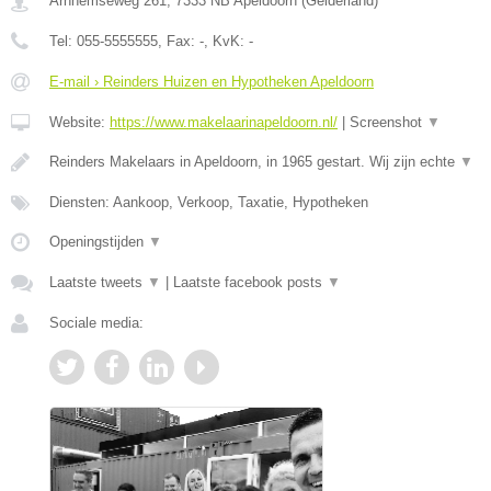
Arnhemseweg 261
,
7333 NB
Apeldoorn
(
Gelderland
)
Tel:
055-5555555
, Fax:
-
, KvK:
-
E-mail › Reinders Huizen en Hypotheken Apeldoorn
Website:
https://www.makelaarinapeldoorn.nl/
|
Screenshot
▼
Reinders Makelaars in Apeldoorn, in 1965 gestart. Wij zijn echte
▼
Diensten: Aankoop, Verkoop, Taxatie, Hypotheken
Openingstijden
▼
Laatste tweets
▼
|
Laatste facebook posts
▼
Sociale media: