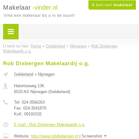
Ik ben een
makelaar
Makelaar
-vinder.nl
Vind een makelaar bij u in de buurt!
U bent nu hier:
Home
»
Gelderland
»
Nijmegen
»
Rob Disbergen
Makelaardij o.g.
Rob Disbergen Makelaardij o.g.
Gelderland
»
Nijmegen
Hatertseweg 136
6533 AS
Nijmegen
(
Gelderland
)
Tel:
024-3566263
Fax:
024-3541870
KvK:
09191532
E-mail › Rob Disbergen Makelaardij o.g.
Website:
http://www.robdisbergen.nl
|
Screenshot
▼