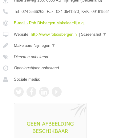
Hatertseweg 136
,
6533 AS
Nijmegen
(
Gelderland
)
Tel:
024-3566263
, Fax:
024-3541870
, KvK:
09191532
E-mail › Rob Disbergen Makelaardij o.g.
Website:
http://www.robdisbergen.nl
|
Screenshot
▼
Makelaars Nijmegen
▼
Diensten onbekend
Openingstijden onbekend
Sociale media: