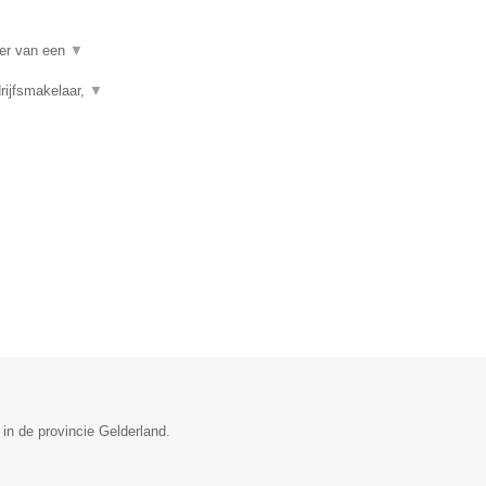
per van een
▼
rijfsmakelaar,
▼
 in de provincie Gelderland.