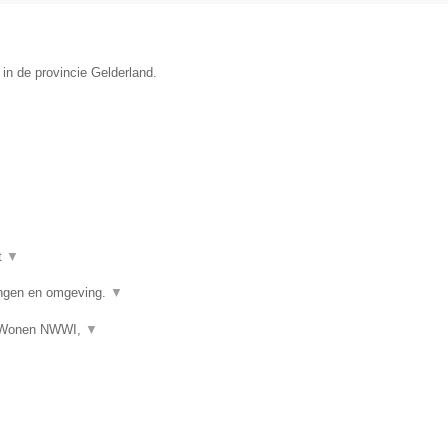
 in de provincie Gelderland.
t
▼
ngen en omgeving.
▼
s Wonen NWWI,
▼