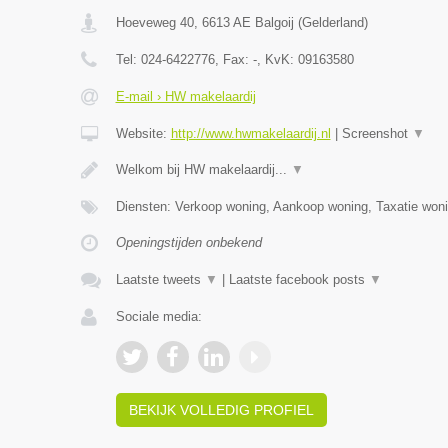
Hoeveweg 40
,
6613 AE
Balgoij
(
Gelderland
)
Tel:
024-6422776
, Fax:
-
, KvK:
09163580
E-mail › HW makelaardij
Website:
http://www.hwmakelaardij.nl
|
Screenshot
▼
Welkom bij HW makelaardij...
▼
Diensten: Verkoop woning, Aankoop woning, Taxatie woni
Openingstijden onbekend
Laatste tweets
▼
|
Laatste facebook posts
▼
Sociale media:
BEKIJK VOLLEDIG PROFIEL