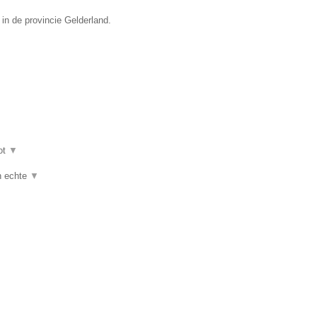
 in de provincie Gelderland.
ot
▼
jn echte
▼