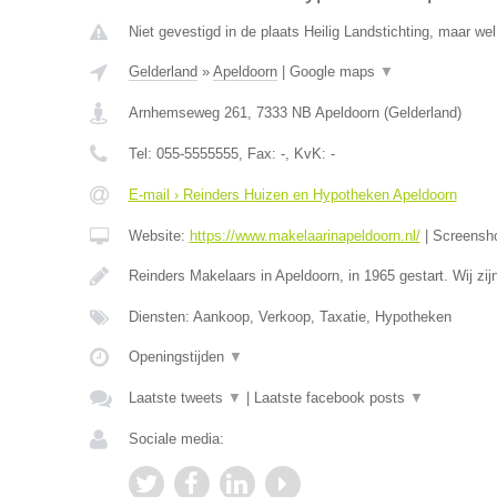
Niet gevestigd in de plaats Heilig Landstichting, maar wel
Gelderland
»
Apeldoorn
|
Google maps
▼
Arnhemseweg 261
,
7333 NB
Apeldoorn
(
Gelderland
)
Tel:
055-5555555
, Fax:
-
, KvK:
-
E-mail › Reinders Huizen en Hypotheken Apeldoorn
Website:
https://www.makelaarinapeldoorn.nl/
|
Screensh
Reinders Makelaars in Apeldoorn, in 1965 gestart. Wij zi
Diensten: Aankoop, Verkoop, Taxatie, Hypotheken
Openingstijden
▼
Laatste tweets
▼
|
Laatste facebook posts
▼
Sociale media: