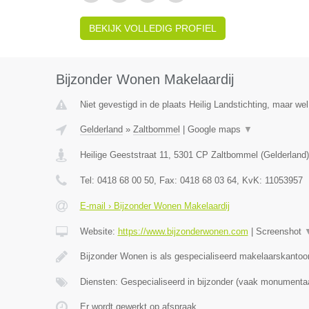
BEKIJK VOLLEDIG PROFIEL
Bijzonder Wonen Makelaardij
Niet gevestigd in de plaats Heilig Landstichting, maar wel
Gelderland
»
Zaltbommel
|
Google maps
▼
Heilige Geeststraat 11
,
5301 CP
Zaltbommel
(
Gelderland
)
Tel:
0418 68 00 50
, Fax:
0418 68 03 64
, KvK:
11053957
E-mail › Bijzonder Wonen Makelaardij
Website:
https://www.bijzonderwonen.com
|
Screenshot
Bijzonder Wonen is als gespecialiseerd makelaarskantoor
Diensten: Gespecialiseerd in bijzonder (vaak monumenta
Er wordt gewerkt op afspraak.