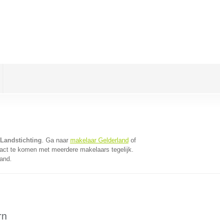
 Landstichting
. Ga naar
makelaar Gelderland
of
act te komen met meerdere makelaars tegelijk.
land.
rn