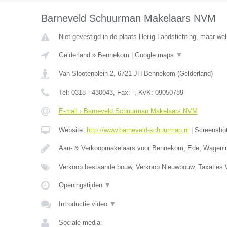
Barneveld Schuurman Makelaars NVM
Niet gevestigd in de plaats Heilig Landstichting, maar wel
Gelderland
»
Bennekom
|
Google maps
▼
Van Slootenplein 2
,
6721 JH
Bennekom
(
Gelderland
)
Tel:
0318 - 430043
, Fax:
-
, KvK:
09050789
E-mail › Barneveld Schuurman Makelaars NVM
Website:
http://www.barneveld-schuurman.nl
|
Screensho
Aan- & Verkoopmakelaars voor Bennekom, Ede, Wageni
Verkoop bestaande bouw, Verkoop Nieuwbouw, Taxatie
Openingstijden
▼
Introductie video
▼
Sociale media: