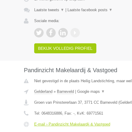
Laatste tweets
▼
|
Laatste facebook posts
▼
Sociale media:
BEKIJK VOLLEDIG PROFIEL
Pandinzicht Makelaardij & Vastgoed
Niet gevestigd in de plaats Heilig Landstichting, maar wel
Gelderland
»
Barneveld
|
Google maps
▼
Groen van Prinstererlaan 37
,
3771 CC
Barneveld
(
Gelder
Tel:
0648316886
, Fax:
-
, KvK:
69771561
E-mail › Pandinzicht Makelaardij & Vastgoed