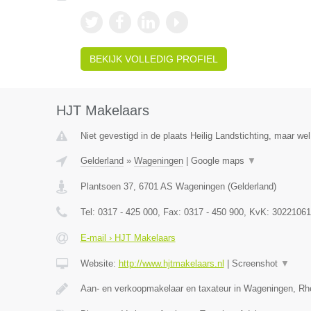
BEKIJK VOLLEDIG PROFIEL
HJT Makelaars
Niet gevestigd in de plaats Heilig Landstichting, maar wel
Gelderland
»
Wageningen
|
Google maps
▼
Plantsoen 37
,
6701 AS
Wageningen
(
Gelderland
)
Tel:
0317 - 425 000
, Fax:
0317 - 450 900
, KvK:
30221061
E-mail › HJT Makelaars
Website:
http://www.hjtmakelaars.nl
|
Screenshot
▼
Aan- en verkoopmakelaar en taxateur in Wageningen, R