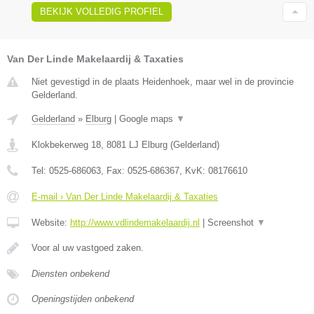
BEKIJK VOLLEDIG PROFIEL
Van Der Linde Makelaardij & Taxaties
Niet gevestigd in de plaats Heidenhoek, maar wel in de provincie
Gelderland.
Gelderland
»
Elburg
|
Google maps
▼
Klokbekerweg 18
,
8081 LJ
Elburg
(
Gelderland
)
Tel:
0525-686063
, Fax:
0525-686367
, KvK:
08176610
E-mail › Van Der Linde Makelaardij & Taxaties
Website:
http://www.vdlindemakelaardij.nl
|
Screenshot
▼
Voor al uw vastgoed zaken.
Diensten onbekend
Openingstijden onbekend