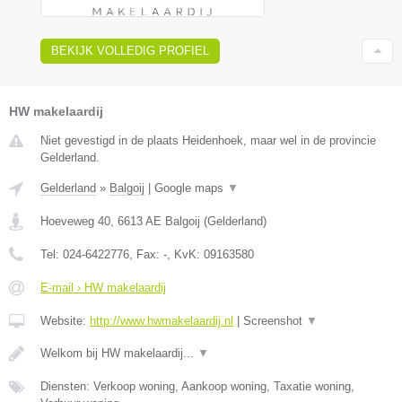
BEKIJK VOLLEDIG PROFIEL
HW makelaardij
Niet gevestigd in de plaats Heidenhoek, maar wel in de provincie
Gelderland.
Gelderland
»
Balgoij
|
Google maps
▼
Hoeveweg 40
,
6613 AE
Balgoij
(
Gelderland
)
Tel:
024-6422776
, Fax:
-
, KvK:
09163580
E-mail › HW makelaardij
Website:
http://www.hwmakelaardij.nl
|
Screenshot
▼
Welkom bij HW makelaardij...
▼
Diensten: Verkoop woning, Aankoop woning, Taxatie woning,