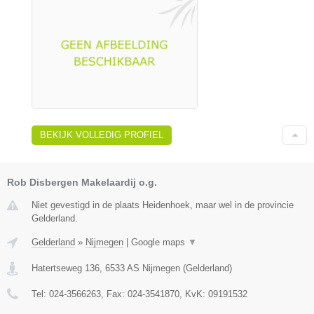
BEKIJK VOLLEDIG PROFIEL
Rob Disbergen Makelaardij o.g.
Niet gevestigd in de plaats Heidenhoek, maar wel in de provincie
Gelderland.
Gelderland
»
Nijmegen
|
Google maps
▼
Hatertseweg 136
,
6533 AS
Nijmegen
(
Gelderland
)
Tel:
024-3566263
, Fax:
024-3541870
, KvK:
09191532