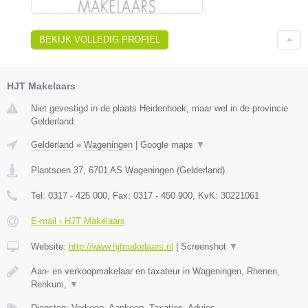
BEKIJK VOLLEDIG PROFIEL
HJT Makelaars
Niet gevestigd in de plaats Heidenhoek, maar wel in de provincie
Gelderland.
Gelderland
»
Wageningen
|
Google maps
▼
Plantsoen 37
,
6701 AS
Wageningen
(
Gelderland
)
Tel:
0317 - 425 000
, Fax:
0317 - 450 900
, KvK:
30221061
E-mail › HJT Makelaars
Website:
http://www.hjtmakelaars.nl
|
Screenshot
▼
Aan- en verkoopmakelaar en taxateur in Wageningen, Rhenen,
Renkum,
▼
Diensten: Verkoop, Aankoop, Taxaties, Advies