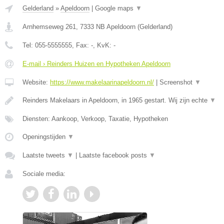
Gelderland
»
Apeldoorn
|
Google maps
▼
Arnhemseweg 261
,
7333 NB
Apeldoorn
(
Gelderland
)
Tel:
055-5555555
, Fax:
-
, KvK:
-
E-mail › Reinders Huizen en Hypotheken Apeldoorn
Website:
https://www.makelaarinapeldoorn.nl/
|
Screenshot
▼
Reinders Makelaars in Apeldoorn, in 1965 gestart. Wij zijn echte
▼
Diensten: Aankoop, Verkoop, Taxatie, Hypotheken
Openingstijden
▼
Laatste tweets
▼
|
Laatste facebook posts
▼
Sociale media: