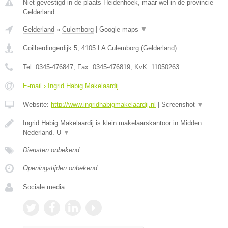
Niet gevestigd in de plaats Heidenhoek, maar wel in de provincie
Gelderland.
Gelderland
»
Culemborg
|
Google maps
▼
Goilberdingerdijk 5
,
4105 LA
Culemborg
(
Gelderland
)
Tel:
0345-476847
, Fax:
0345-476819
, KvK:
11050263
E-mail › Ingrid Habig Makelaardij
Website:
http://www.ingridhabigmakelaardij.nl
|
Screenshot
▼
Ingrid Habig Makelaardij is klein makelaarskantoor in Midden
Nederland. U
▼
Diensten onbekend
Openingstijden onbekend
Sociale media: