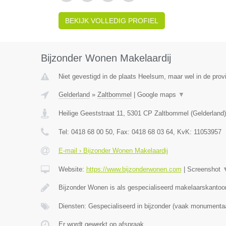
BEKIJK VOLLEDIG PROFIEL
Bijzonder Wonen Makelaardij
Niet gevestigd in de plaats Heelsum, maar wel in de prov
Gelderland
»
Zaltbommel
|
Google maps
▼
Heilige Geeststraat 11
,
5301 CP
Zaltbommel
(
Gelderland
)
Tel:
0418 68 00 50
, Fax:
0418 68 03 64
, KvK:
11053957
E-mail › Bijzonder Wonen Makelaardij
Website:
https://www.bijzonderwonen.com
|
Screenshot
Bijzonder Wonen is als gespecialiseerd makelaarskantoor
Diensten: Gespecialiseerd in bijzonder (vaak monumenta
Er wordt gewerkt op afspraak.