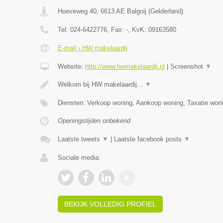
Hoeveweg 40
,
6613 AE
Balgoij
(
Gelderland
)
Tel:
024-6422776
, Fax:
-
, KvK:
09163580
E-mail › HW makelaardij
Website:
http://www.hwmakelaardij.nl
|
Screenshot
▼
Welkom bij HW makelaardij...
▼
Diensten: Verkoop woning, Aankoop woning, Taxatie woni
Openingstijden onbekend
Laatste tweets
▼
|
Laatste facebook posts
▼
Sociale media:
BEKIJK VOLLEDIG PROFIEL