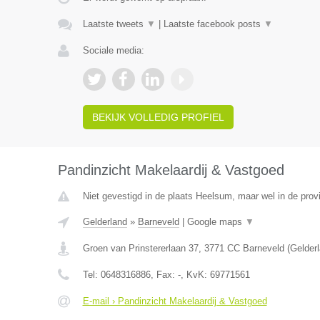
Laatste tweets
▼
|
Laatste facebook posts
▼
Sociale media:
BEKIJK VOLLEDIG PROFIEL
Pandinzicht Makelaardij & Vastgoed
Niet gevestigd in de plaats Heelsum, maar wel in de prov
Gelderland
»
Barneveld
|
Google maps
▼
Groen van Prinstererlaan 37
,
3771 CC
Barneveld
(
Gelder
Tel:
0648316886
, Fax:
-
, KvK:
69771561
E-mail › Pandinzicht Makelaardij & Vastgoed