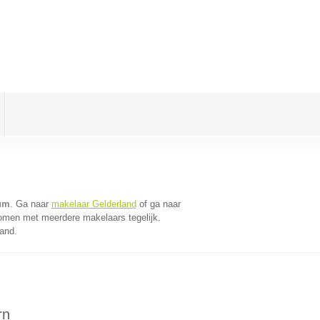
um
. Ga naar
makelaar Gelderland
of ga naar
komen met meerdere makelaars tegelijk.
land.
rn