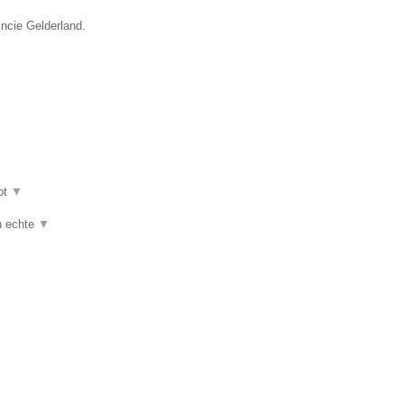
incie Gelderland.
ot
▼
jn echte
▼