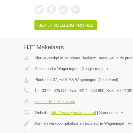
BEKIJK VOLLEDIG PROFIEL
HJT Makelaars
Niet gevestigd in de plaats Heelsum, maar wel in de prov
Gelderland
»
Wageningen
|
Google maps
▼
Plantsoen 37
,
6701 AS
Wageningen
(
Gelderland
)
Tel:
0317 - 425 000
, Fax:
0317 - 450 900
, KvK:
30221061
E-mail › HJT Makelaars
Website:
http://www.hjtmakelaars.nl
|
Screenshot
▼
Aan- en verkoopmakelaar en taxateur in Wageningen, R