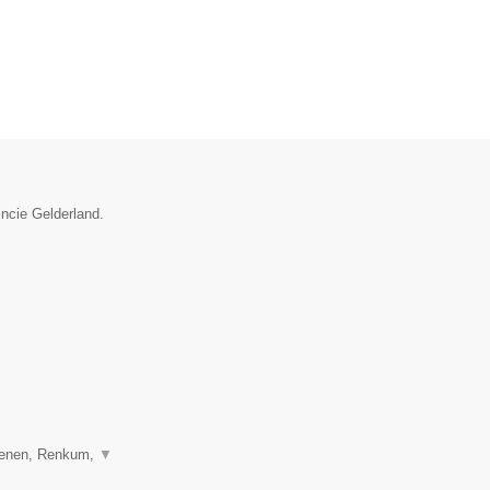
incie Gelderland.
henen, Renkum,
▼