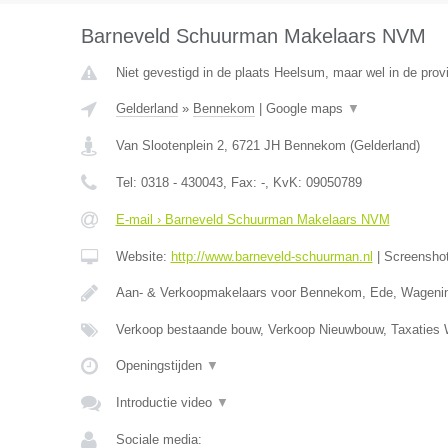
Barneveld Schuurman Makelaars NVM
Niet gevestigd in de plaats Heelsum, maar wel in de prov
Gelderland
»
Bennekom
|
Google maps
▼
Van Slootenplein 2
,
6721 JH
Bennekom
(
Gelderland
)
Tel:
0318 - 430043
, Fax:
-
, KvK:
09050789
E-mail › Barneveld Schuurman Makelaars NVM
Website:
http://www.barneveld-schuurman.nl
|
Screensho
Aan- & Verkoopmakelaars voor Bennekom, Ede, Wageni
Verkoop bestaande bouw, Verkoop Nieuwbouw, Taxatie
Openingstijden
▼
Introductie video
▼
Sociale media: