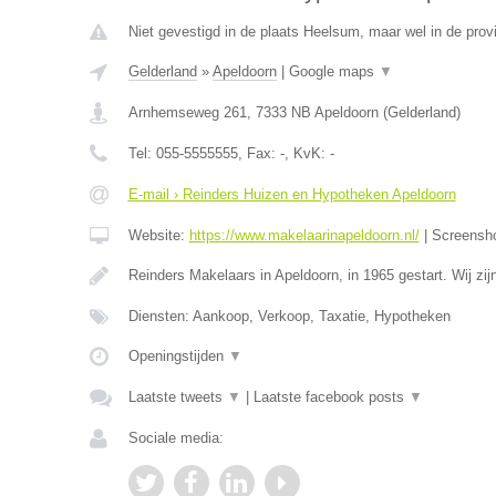
Niet gevestigd in de plaats Heelsum, maar wel in de prov
Gelderland
»
Apeldoorn
|
Google maps
▼
Arnhemseweg 261
,
7333 NB
Apeldoorn
(
Gelderland
)
Tel:
055-5555555
, Fax:
-
, KvK:
-
E-mail › Reinders Huizen en Hypotheken Apeldoorn
Website:
https://www.makelaarinapeldoorn.nl/
|
Screensh
Reinders Makelaars in Apeldoorn, in 1965 gestart. Wij zi
Diensten: Aankoop, Verkoop, Taxatie, Hypotheken
Openingstijden
▼
Laatste tweets
▼
|
Laatste facebook posts
▼
Sociale media: