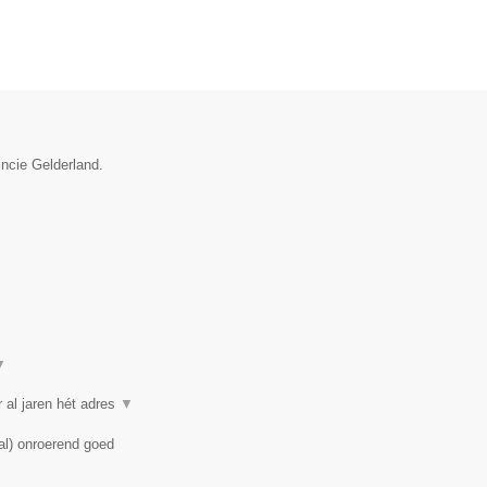
incie Gelderland.
▼
 al jaren hét adres
▼
al) onroerend goed