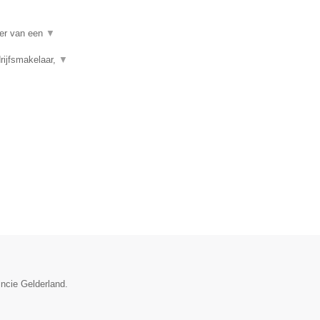
per van een
▼
rijfsmakelaar,
▼
incie Gelderland.