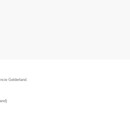
incie Gelderland.
land
)