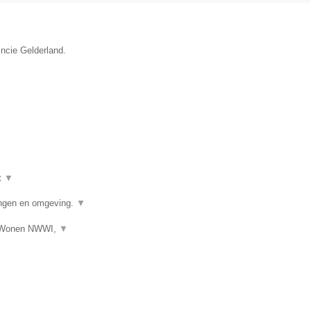
incie Gelderland.
t
▼
ngen en omgeving.
▼
s Wonen NWWI,
▼