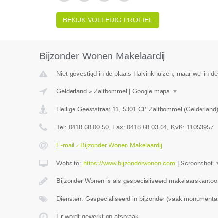
BEKIJK VOLLEDIG PROFIEL
Bijzonder Wonen Makelaardij
Niet gevestigd in de plaats Halvinkhuizen, maar wel in de
Gelderland
»
Zaltbommel
|
Google maps
▼
Heilige Geeststraat 11
,
5301 CP
Zaltbommel
(
Gelderland
)
Tel:
0418 68 00 50
, Fax:
0418 68 03 64
, KvK:
11053957
E-mail › Bijzonder Wonen Makelaardij
Website:
https://www.bijzonderwonen.com
|
Screenshot
Bijzonder Wonen is als gespecialiseerd makelaarskantoor
Diensten: Gespecialiseerd in bijzonder (vaak monumenta
Er wordt gewerkt op afspraak.