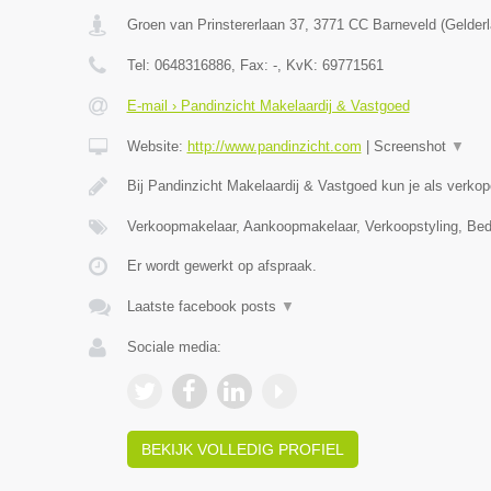
Groen van Prinstererlaan 37
,
3771 CC
Barneveld
(
Gelder
Tel:
0648316886
, Fax:
-
, KvK:
69771561
E-mail › Pandinzicht Makelaardij & Vastgoed
Website:
http://www.pandinzicht.com
|
Screenshot
▼
Bij Pandinzicht Makelaardij & Vastgoed kun je als verko
Verkoopmakelaar, Aankoopmakelaar, Verkoopstyling, Bed
Er wordt gewerkt op afspraak.
Laatste facebook posts
▼
Sociale media:
BEKIJK VOLLEDIG PROFIEL