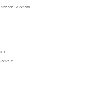
 provincie Gelderland.
ot
▼
jn echte
▼