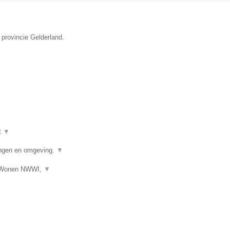
 provincie Gelderland.
t
▼
ngen en omgeving.
▼
s Wonen NWWI,
▼