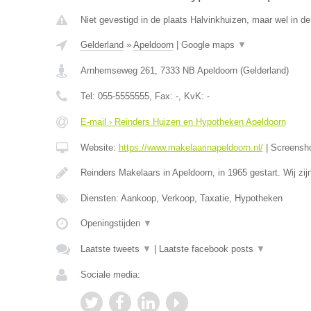
Niet gevestigd in de plaats Halvinkhuizen, maar wel in de
Gelderland
»
Apeldoorn
|
Google maps
▼
Arnhemseweg 261
,
7333 NB
Apeldoorn
(
Gelderland
)
Tel:
055-5555555
, Fax:
-
, KvK:
-
E-mail › Reinders Huizen en Hypotheken Apeldoorn
Website:
https://www.makelaarinapeldoorn.nl/
|
Screensh
Reinders Makelaars in Apeldoorn, in 1965 gestart. Wij zi
Diensten: Aankoop, Verkoop, Taxatie, Hypotheken
Openingstijden
▼
Laatste tweets
▼
|
Laatste facebook posts
▼
Sociale media: