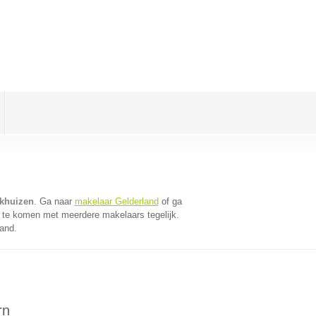
nkhuizen
. Ga naar
makelaar Gelderland
of ga
 te komen met meerdere makelaars tegelijk.
land.
rn