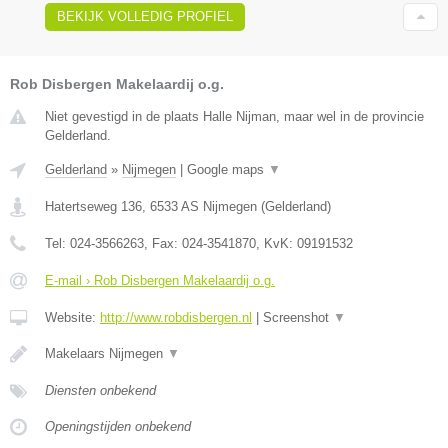
BEKIJK VOLLEDIG PROFIEL
Rob Disbergen Makelaardij o.g.
Niet gevestigd in de plaats Halle Nijman, maar wel in de provincie
Gelderland.
Gelderland
»
Nijmegen
|
Google maps
▼
Hatertseweg 136
,
6533 AS
Nijmegen
(
Gelderland
)
Tel:
024-3566263
, Fax:
024-3541870
, KvK:
09191532
E-mail › Rob Disbergen Makelaardij o.g.
Website:
http://www.robdisbergen.nl
|
Screenshot
▼
Makelaars Nijmegen
▼
Diensten onbekend
Openingstijden onbekend