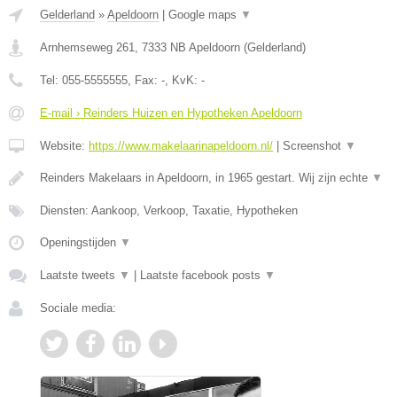
Gelderland
»
Apeldoorn
|
Google maps
▼
Arnhemseweg 261
,
7333 NB
Apeldoorn
(
Gelderland
)
Tel:
055-5555555
, Fax:
-
, KvK:
-
E-mail › Reinders Huizen en Hypotheken Apeldoorn
Website:
https://www.makelaarinapeldoorn.nl/
|
Screenshot
▼
Reinders Makelaars in Apeldoorn, in 1965 gestart. Wij zijn echte
▼
Diensten: Aankoop, Verkoop, Taxatie, Hypotheken
Openingstijden
▼
Laatste tweets
▼
|
Laatste facebook posts
▼
Sociale media: