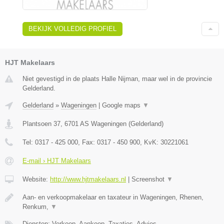
BEKIJK VOLLEDIG PROFIEL
HJT Makelaars
Niet gevestigd in de plaats Halle Nijman, maar wel in de provincie
Gelderland.
Gelderland
»
Wageningen
|
Google maps
▼
Plantsoen 37
,
6701 AS
Wageningen
(
Gelderland
)
Tel:
0317 - 425 000
, Fax:
0317 - 450 900
, KvK:
30221061
E-mail › HJT Makelaars
Website:
http://www.hjtmakelaars.nl
|
Screenshot
▼
Aan- en verkoopmakelaar en taxateur in Wageningen, Rhenen,
Renkum,
▼
Diensten: Verkoop, Aankoop, Taxaties, Advies