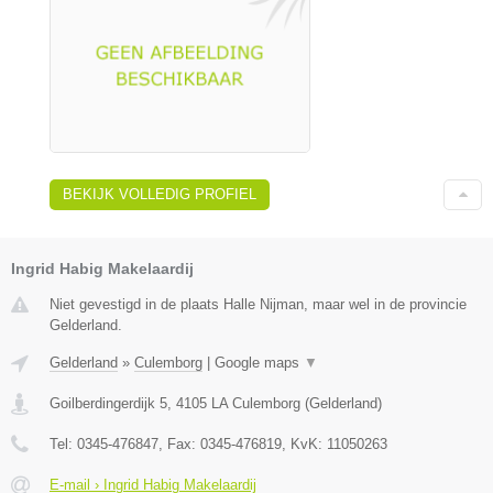
BEKIJK VOLLEDIG PROFIEL
Ingrid Habig Makelaardij
Niet gevestigd in de plaats Halle Nijman, maar wel in de provincie
Gelderland.
Gelderland
»
Culemborg
|
Google maps
▼
Goilberdingerdijk 5
,
4105 LA
Culemborg
(
Gelderland
)
Tel:
0345-476847
, Fax:
0345-476819
, KvK:
11050263
E-mail › Ingrid Habig Makelaardij