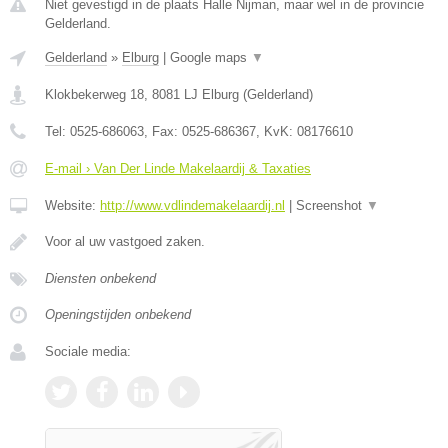
Niet gevestigd in de plaats Halle Nijman, maar wel in de provincie
Gelderland.
Gelderland
»
Elburg
|
Google maps
▼
Klokbekerweg 18
,
8081 LJ
Elburg
(
Gelderland
)
Tel:
0525-686063
, Fax:
0525-686367
, KvK:
08176610
E-mail › Van Der Linde Makelaardij & Taxaties
Website:
http://www.vdlindemakelaardij.nl
|
Screenshot
▼
Voor al uw vastgoed zaken.
Diensten onbekend
Openingstijden onbekend
Sociale media: