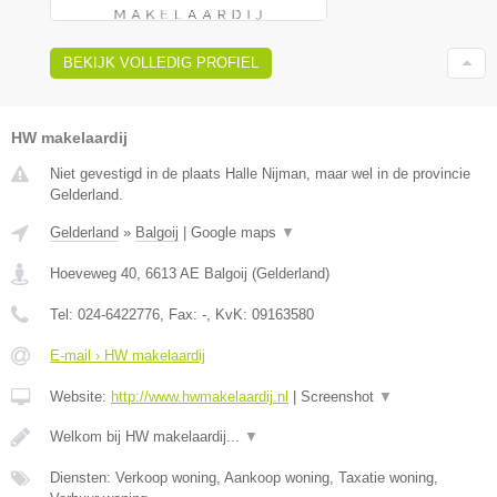
BEKIJK VOLLEDIG PROFIEL
HW makelaardij
Niet gevestigd in de plaats Halle Nijman, maar wel in de provincie
Gelderland.
Gelderland
»
Balgoij
|
Google maps
▼
Hoeveweg 40
,
6613 AE
Balgoij
(
Gelderland
)
Tel:
024-6422776
, Fax:
-
, KvK:
09163580
E-mail › HW makelaardij
Website:
http://www.hwmakelaardij.nl
|
Screenshot
▼
Welkom bij HW makelaardij...
▼
Diensten: Verkoop woning, Aankoop woning, Taxatie woning,