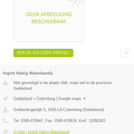
BEKIJK VOLLEDIG PROFIEL
Ingrid Habig Makelaardij
Niet gevestigd in de plaats Hall, maar wel in de provincie
Gelderland.
Gelderland
»
Culemborg
|
Google maps
▼
Goilberdingerdijk 5
,
4105 LA
Culemborg
(
Gelderland
)
Tel:
0345-476847
, Fax:
0345-476819
, KvK:
11050263
E-mail › Ingrid Habig Makelaardij