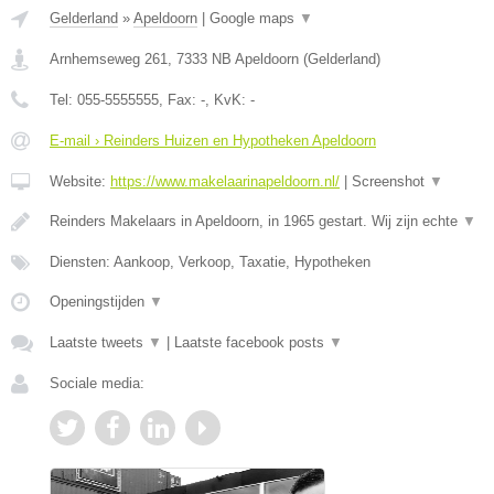
Gelderland
»
Apeldoorn
|
Google maps
▼
Arnhemseweg 261
,
7333 NB
Apeldoorn
(
Gelderland
)
Tel:
055-5555555
, Fax:
-
, KvK:
-
E-mail › Reinders Huizen en Hypotheken Apeldoorn
Website:
https://www.makelaarinapeldoorn.nl/
|
Screenshot
▼
Reinders Makelaars in Apeldoorn, in 1965 gestart. Wij zijn echte
▼
Diensten: Aankoop, Verkoop, Taxatie, Hypotheken
Openingstijden
▼
Laatste tweets
▼
|
Laatste facebook posts
▼
Sociale media: