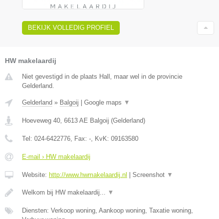
BEKIJK VOLLEDIG PROFIEL
HW makelaardij
Niet gevestigd in de plaats Hall, maar wel in de provincie
Gelderland.
Gelderland
»
Balgoij
|
Google maps
▼
Hoeveweg 40
,
6613 AE
Balgoij
(
Gelderland
)
Tel:
024-6422776
, Fax:
-
, KvK:
09163580
E-mail › HW makelaardij
Website:
http://www.hwmakelaardij.nl
|
Screenshot
▼
Welkom bij HW makelaardij...
▼
Diensten: Verkoop woning, Aankoop woning, Taxatie woning,