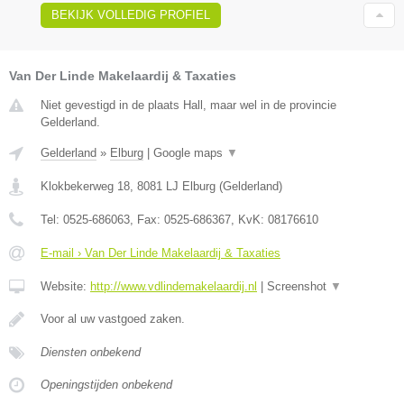
BEKIJK VOLLEDIG PROFIEL
Van Der Linde Makelaardij & Taxaties
Niet gevestigd in de plaats Hall, maar wel in de provincie
Gelderland.
Gelderland
»
Elburg
|
Google maps
▼
Klokbekerweg 18
,
8081 LJ
Elburg
(
Gelderland
)
Tel:
0525-686063
, Fax:
0525-686367
, KvK:
08176610
E-mail › Van Der Linde Makelaardij & Taxaties
Website:
http://www.vdlindemakelaardij.nl
|
Screenshot
▼
Voor al uw vastgoed zaken.
Diensten onbekend
Openingstijden onbekend