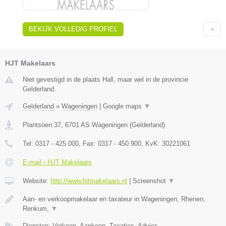
BEKIJK VOLLEDIG PROFIEL
HJT Makelaars
Niet gevestigd in de plaats Hall, maar wel in de provincie
Gelderland.
Gelderland
»
Wageningen
|
Google maps
▼
Plantsoen 37
,
6701 AS
Wageningen
(
Gelderland
)
Tel:
0317 - 425 000
, Fax:
0317 - 450 900
, KvK:
30221061
E-mail › HJT Makelaars
Website:
http://www.hjtmakelaars.nl
|
Screenshot
▼
Aan- en verkoopmakelaar en taxateur in Wageningen, Rhenen,
Renkum,
▼
Diensten: Verkoop, Aankoop, Taxaties, Advies