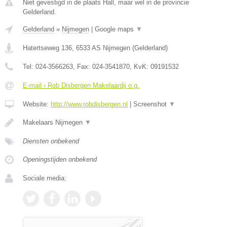
Niet gevestigd in de plaats Hall, maar wel in de provincie
Gelderland.
Gelderland
»
Nijmegen
|
Google maps
▼
Hatertseweg 136
,
6533 AS
Nijmegen
(
Gelderland
)
Tel:
024-3566263
, Fax:
024-3541870
, KvK:
09191532
E-mail › Rob Disbergen Makelaardij o.g.
Website:
http://www.robdisbergen.nl
|
Screenshot
▼
Makelaars Nijmegen
▼
Diensten onbekend
Openingstijden onbekend
Sociale media: