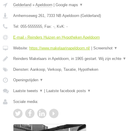
Gelderland
»
Apeldoorn
|
Google maps
▼
Arnhemseweg 261
,
7333 NB
Apeldoorn
(
Gelderland
)
Tel:
055-5555555
, Fax:
-
, KvK:
-
E-mail › Reinders Huizen en Hypotheken Apeldoorn
Website:
https://www.makelaarinapeldoorn.nl/
|
Screenshot
▼
Reinders Makelaars in Apeldoorn, in 1965 gestart. Wij zijn echte
▼
Diensten: Aankoop, Verkoop, Taxatie, Hypotheken
Openingstijden
▼
Laatste tweets
▼
|
Laatste facebook posts
▼
Sociale media: