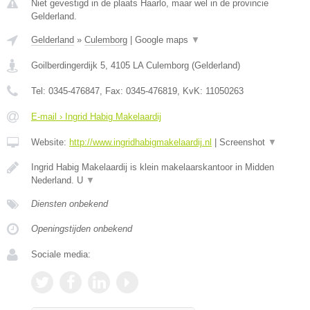
Niet gevestigd in de plaats Haarlo, maar wel in de provincie
Gelderland.
Gelderland
»
Culemborg
|
Google maps
▼
Goilberdingerdijk 5
,
4105 LA
Culemborg
(
Gelderland
)
Tel:
0345-476847
, Fax:
0345-476819
, KvK:
11050263
E-mail › Ingrid Habig Makelaardij
Website:
http://www.ingridhabigmakelaardij.nl
|
Screenshot
▼
Ingrid Habig Makelaardij is klein makelaarskantoor in Midden
Nederland. U
▼
Diensten onbekend
Openingstijden onbekend
Sociale media: