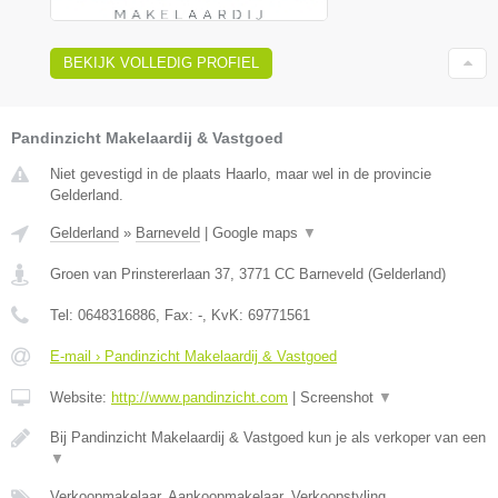
BEKIJK VOLLEDIG PROFIEL
Pandinzicht Makelaardij & Vastgoed
Niet gevestigd in de plaats Haarlo, maar wel in de provincie
Gelderland.
Gelderland
»
Barneveld
|
Google maps
▼
Groen van Prinstererlaan 37
,
3771 CC
Barneveld
(
Gelderland
)
Tel:
0648316886
, Fax:
-
, KvK:
69771561
E-mail › Pandinzicht Makelaardij & Vastgoed
Website:
http://www.pandinzicht.com
|
Screenshot
▼
Bij Pandinzicht Makelaardij & Vastgoed kun je als verkoper van een
▼
Verkoopmakelaar, Aankoopmakelaar, Verkoopstyling,