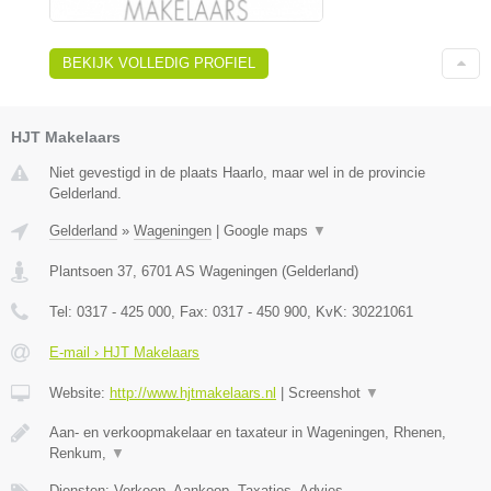
BEKIJK VOLLEDIG PROFIEL
HJT Makelaars
Niet gevestigd in de plaats Haarlo, maar wel in de provincie
Gelderland.
Gelderland
»
Wageningen
|
Google maps
▼
Plantsoen 37
,
6701 AS
Wageningen
(
Gelderland
)
Tel:
0317 - 425 000
, Fax:
0317 - 450 900
, KvK:
30221061
E-mail › HJT Makelaars
Website:
http://www.hjtmakelaars.nl
|
Screenshot
▼
Aan- en verkoopmakelaar en taxateur in Wageningen, Rhenen,
Renkum,
▼
Diensten: Verkoop, Aankoop, Taxaties, Advies