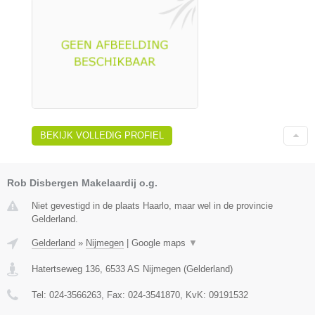
BEKIJK VOLLEDIG PROFIEL
Rob Disbergen Makelaardij o.g.
Niet gevestigd in de plaats Haarlo, maar wel in de provincie
Gelderland.
Gelderland
»
Nijmegen
|
Google maps
▼
Hatertseweg 136
,
6533 AS
Nijmegen
(
Gelderland
)
Tel:
024-3566263
, Fax:
024-3541870
, KvK:
09191532