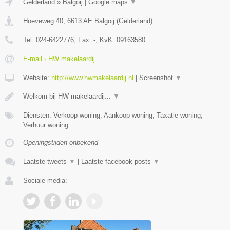
Gelderland
»
Balgoij
|
Google maps
▼
Hoeveweg 40
,
6613 AE
Balgoij
(
Gelderland
)
Tel:
024-6422776
, Fax:
-
, KvK:
09163580
E-mail › HW makelaardij
Website:
http://www.hwmakelaardij.nl
|
Screenshot
▼
Welkom bij HW makelaardij...
▼
Diensten: Verkoop woning, Aankoop woning, Taxatie woning,
Verhuur woning
Openingstijden onbekend
Laatste tweets
▼
|
Laatste facebook posts
▼
Sociale media: