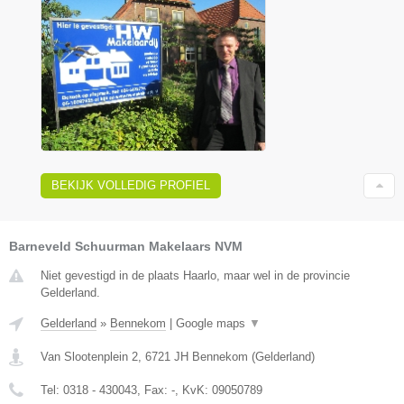
BEKIJK VOLLEDIG PROFIEL
Barneveld Schuurman Makelaars NVM
Niet gevestigd in de plaats Haarlo, maar wel in de provincie
Gelderland.
Gelderland
»
Bennekom
|
Google maps
▼
Van Slootenplein 2
,
6721 JH
Bennekom
(
Gelderland
)
Tel:
0318 - 430043
, Fax:
-
, KvK:
09050789