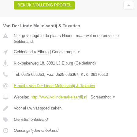
BEKIJK VOLLEDIG PROFIEL
Van Der Linde Makelaardij & Taxaties
Niet gevestigd in de plaats Haarlo, maar wel in de provincie
Gelderland.
Gelderland
»
Elburg
|
Google maps
▼
Klokbekerweg 18
,
8081 LJ
Elburg
(
Gelderland
)
Tel:
0525-686063
, Fax:
0525-686367
, KvK:
08176610
E-mail › Van Der Linde Makelaardij & Taxaties
Website:
http://www.vdlindemakelaardij.nl
|
Screenshot
▼
Voor al uw vastgoed zaken.
Diensten onbekend
Openingstijden onbekend