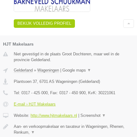
BEKIJK VOLLEDIG PROFIEL
HJT Makelaars
Niet gevestigd in de plaats Groot Dochteren, maar wel in de
provincie Gelderland.
Gelderland
»
Wageningen
|
Google maps
▼
Plantsoen 37
,
6701 AS
Wageningen
(
Gelderland
)
Tel:
0317 - 425 000
, Fax:
0317 - 450 900
, KvK:
30221061
E-mail › HJT Makelaars
Website:
http://www.hjtmakelaars.nl
|
Screenshot
▼
Aan- en verkoopmakelaar en taxateur in Wageningen, Rhenen,
Renkum,
▼