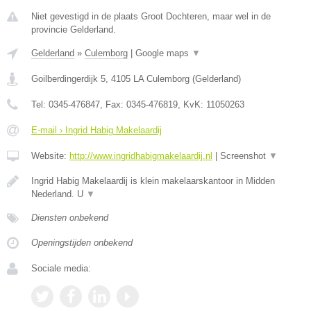
Niet gevestigd in de plaats Groot Dochteren, maar wel in de
provincie Gelderland.
Gelderland
»
Culemborg
|
Google maps
▼
Goilberdingerdijk 5
,
4105 LA
Culemborg
(
Gelderland
)
Tel:
0345-476847
, Fax:
0345-476819
, KvK:
11050263
E-mail › Ingrid Habig Makelaardij
Website:
http://www.ingridhabigmakelaardij.nl
|
Screenshot
▼
Ingrid Habig Makelaardij is klein makelaarskantoor in Midden
Nederland. U
▼
Diensten onbekend
Openingstijden onbekend
Sociale media: