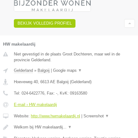
BEKIJK VOLLEDIG PROFIEL
HW makelaardij
Niet gevestigd in de plaats Groot Dochteren, maar wel in de
provincie Gelderland.
Gelderland
»
Balgoij
|
Google maps
▼
Hoeveweg 40
,
6613 AE
Balgoij
(
Gelderland
)
Tel:
024-6422776
, Fax:
-
, KvK:
09163580
E-mail › HW makelaardij
Website:
http://www.hwmakelaardij.nl
|
Screenshot
▼
Welkom bij HW makelaardij...
▼