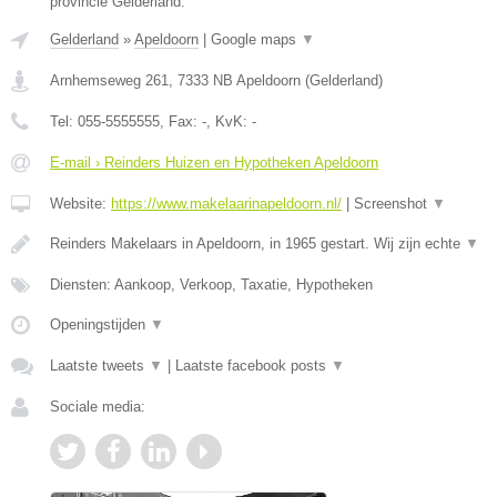
provincie Gelderland.
Gelderland
»
Apeldoorn
|
Google maps
▼
Arnhemseweg 261
,
7333 NB
Apeldoorn
(
Gelderland
)
Tel:
055-5555555
, Fax:
-
, KvK:
-
E-mail › Reinders Huizen en Hypotheken Apeldoorn
Website:
https://www.makelaarinapeldoorn.nl/
|
Screenshot
▼
Reinders Makelaars in Apeldoorn, in 1965 gestart. Wij zijn echte
▼
Diensten: Aankoop, Verkoop, Taxatie, Hypotheken
Openingstijden
▼
Laatste tweets
▼
|
Laatste facebook posts
▼
Sociale media: