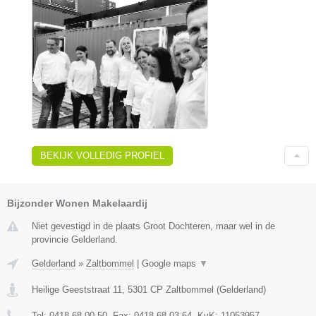
BEKIJK VOLLEDIG PROFIEL
Bijzonder Wonen Makelaardij
Niet gevestigd in de plaats Groot Dochteren, maar wel in de
provincie Gelderland.
Gelderland
»
Zaltbommel
|
Google maps
▼
Heilige Geeststraat 11
,
5301 CP
Zaltbommel
(
Gelderland
)
Tel:
0418 68 00 50
, Fax:
0418 68 03 64
, KvK:
11053957