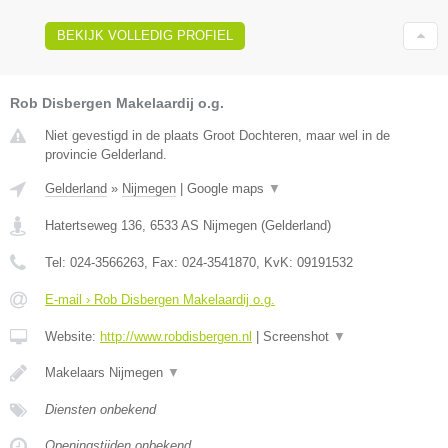
BEKIJK VOLLEDIG PROFIEL
Rob Disbergen Makelaardij o.g.
Niet gevestigd in de plaats Groot Dochteren, maar wel in de
provincie Gelderland.
Gelderland
»
Nijmegen
|
Google maps
▼
Hatertseweg 136
,
6533 AS
Nijmegen
(
Gelderland
)
Tel:
024-3566263
, Fax:
024-3541870
, KvK:
09191532
E-mail › Rob Disbergen Makelaardij o.g.
Website:
http://www.robdisbergen.nl
|
Screenshot
▼
Makelaars Nijmegen
▼
Diensten onbekend
Openingstijden onbekend