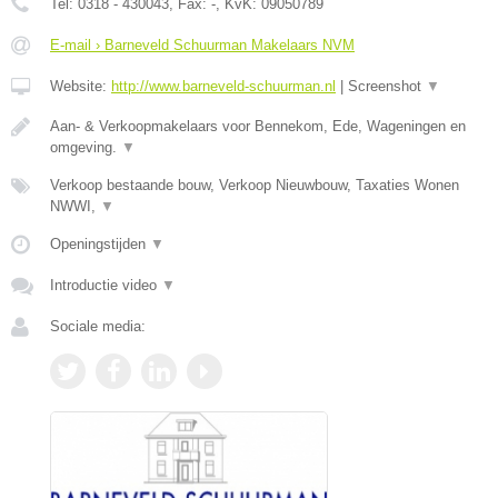
Tel:
0318 - 430043
, Fax:
-
, KvK:
09050789
E-mail › Barneveld Schuurman Makelaars NVM
Website:
http://www.barneveld-schuurman.nl
|
Screenshot
▼
Aan- & Verkoopmakelaars voor Bennekom, Ede, Wageningen en
omgeving.
▼
Verkoop bestaande bouw, Verkoop Nieuwbouw, Taxaties Wonen
NWWI,
▼
Openingstijden
▼
Introductie video
▼
Sociale media: