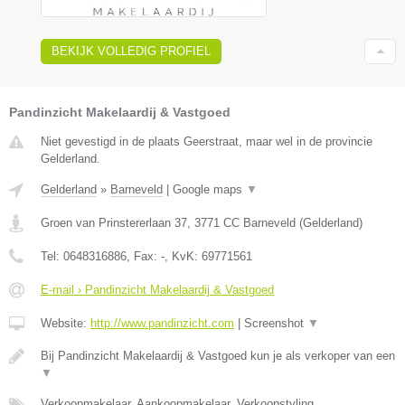
BEKIJK VOLLEDIG PROFIEL
Pandinzicht Makelaardij & Vastgoed
Niet gevestigd in de plaats Geerstraat, maar wel in de provincie
Gelderland.
Gelderland
»
Barneveld
|
Google maps
▼
Groen van Prinstererlaan 37
,
3771 CC
Barneveld
(
Gelderland
)
Tel:
0648316886
, Fax:
-
, KvK:
69771561
E-mail › Pandinzicht Makelaardij & Vastgoed
Website:
http://www.pandinzicht.com
|
Screenshot
▼
Bij Pandinzicht Makelaardij & Vastgoed kun je als verkoper van een
▼
Verkoopmakelaar, Aankoopmakelaar, Verkoopstyling,