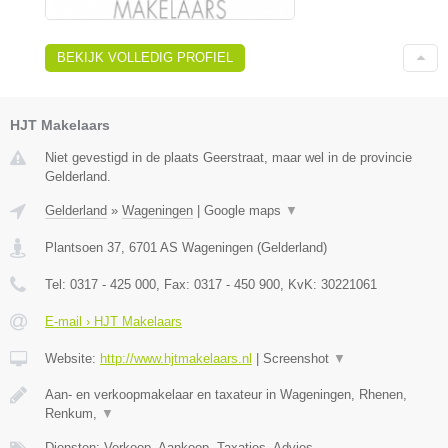
BEKIJK VOLLEDIG PROFIEL
HJT Makelaars
Niet gevestigd in de plaats Geerstraat, maar wel in de provincie
Gelderland.
Gelderland
»
Wageningen
|
Google maps
▼
Plantsoen 37
,
6701 AS
Wageningen
(
Gelderland
)
Tel:
0317 - 425 000
, Fax:
0317 - 450 900
, KvK:
30221061
E-mail › HJT Makelaars
Website:
http://www.hjtmakelaars.nl
|
Screenshot
▼
Aan- en verkoopmakelaar en taxateur in Wageningen, Rhenen,
Renkum,
▼
Diensten: Verkoop, Aankoop, Taxaties, Advies