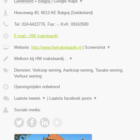
Gelderland
»
Balgoij
|
Google maps
▼
Hoeveweg 40
,
6613 AE
Balgoij
(
Gelderland
)
Tel:
024-6422776
, Fax:
-
, KvK:
09163580
E-mail › HW makelaardij
Website:
http://www.hwmakelaardij.nl
|
Screenshot
▼
Welkom bij HW makelaardij...
▼
Diensten: Verkoop woning, Aankoop woning, Taxatie woning,
Verhuur woning
Openingstijden onbekend
Laatste tweets
▼
|
Laatste facebook posts
▼
Sociale media: