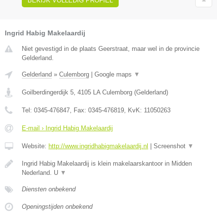
BEKIJK VOLLEDIG PROFIEL
Ingrid Habig Makelaardij
Niet gevestigd in de plaats Geerstraat, maar wel in de provincie
Gelderland.
Gelderland
»
Culemborg
|
Google maps
▼
Goilberdingerdijk 5
,
4105 LA
Culemborg
(
Gelderland
)
Tel:
0345-476847
, Fax:
0345-476819
, KvK:
11050263
E-mail › Ingrid Habig Makelaardij
Website:
http://www.ingridhabigmakelaardij.nl
|
Screenshot
▼
Ingrid Habig Makelaardij is klein makelaarskantoor in Midden
Nederland. U
▼
Diensten onbekend
Openingstijden onbekend