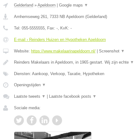
Gelderland
»
Apeldoorn
|
Google maps
▼
Arnhemseweg 261
,
7333 NB
Apeldoorn
(
Gelderland
)
Tel:
055-5555555
, Fax:
-
, KvK:
-
E-mail › Reinders Huizen en Hypotheken Apeldoorn
Website:
https://www.makelaarinapeldoorn.nl/
|
Screenshot
▼
Reinders Makelaars in Apeldoorn, in 1965 gestart. Wij zijn echte
▼
Diensten: Aankoop, Verkoop, Taxatie, Hypotheken
Openingstijden
▼
Laatste tweets
▼
|
Laatste facebook posts
▼
Sociale media: