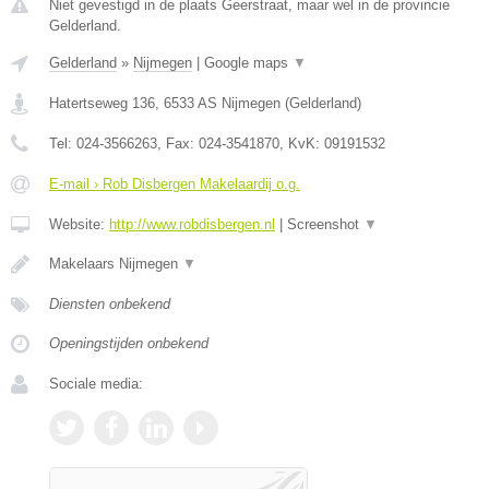
Niet gevestigd in de plaats Geerstraat, maar wel in de provincie
Gelderland.
Gelderland
»
Nijmegen
|
Google maps
▼
Hatertseweg 136
,
6533 AS
Nijmegen
(
Gelderland
)
Tel:
024-3566263
, Fax:
024-3541870
, KvK:
09191532
E-mail › Rob Disbergen Makelaardij o.g.
Website:
http://www.robdisbergen.nl
|
Screenshot
▼
Makelaars Nijmegen
▼
Diensten onbekend
Openingstijden onbekend
Sociale media: