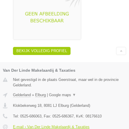
BEKIJK VOLLEDIG PROFIEL
Van Der Linde Makelaardij & Taxaties
Niet gevestigd in de plaats Geerstraat, maar wel in de provincie
Gelderland.
Gelderland
»
Elburg
|
Google maps
▼
Klokbekerweg 18
,
8081 LJ
Elburg
(
Gelderland
)
Tel:
0525-686063
, Fax:
0525-686367
, KvK:
08176610
E-mail › Van Der Linde Makelaardij & Taxaties