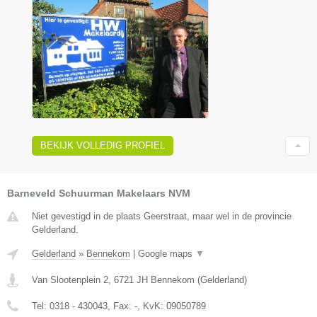
BEKIJK VOLLEDIG PROFIEL
Barneveld Schuurman Makelaars NVM
Niet gevestigd in de plaats Geerstraat, maar wel in de provincie
Gelderland.
Gelderland
»
Bennekom
|
Google maps
▼
Van Slootenplein 2
,
6721 JH
Bennekom
(
Gelderland
)
Tel:
0318 - 430043
, Fax:
-
, KvK:
09050789