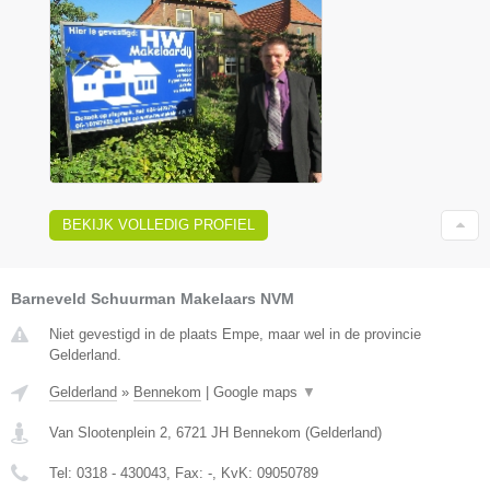
BEKIJK VOLLEDIG PROFIEL
Barneveld Schuurman Makelaars NVM
Niet gevestigd in de plaats Empe, maar wel in de provincie
Gelderland.
Gelderland
»
Bennekom
|
Google maps
▼
Van Slootenplein 2
,
6721 JH
Bennekom
(
Gelderland
)
Tel:
0318 - 430043
, Fax:
-
, KvK:
09050789