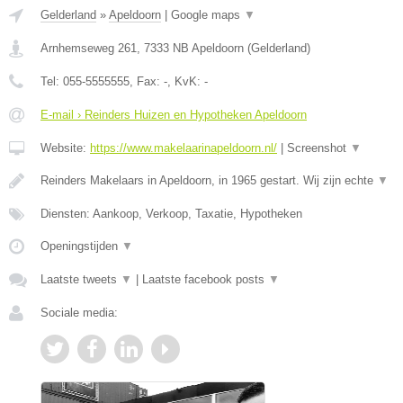
Gelderland
»
Apeldoorn
|
Google maps
▼
Arnhemseweg 261
,
7333 NB
Apeldoorn
(
Gelderland
)
Tel:
055-5555555
, Fax:
-
, KvK:
-
E-mail › Reinders Huizen en Hypotheken Apeldoorn
Website:
https://www.makelaarinapeldoorn.nl/
|
Screenshot
▼
Reinders Makelaars in Apeldoorn, in 1965 gestart. Wij zijn echte
▼
Diensten: Aankoop, Verkoop, Taxatie, Hypotheken
Openingstijden
▼
Laatste tweets
▼
|
Laatste facebook posts
▼
Sociale media: