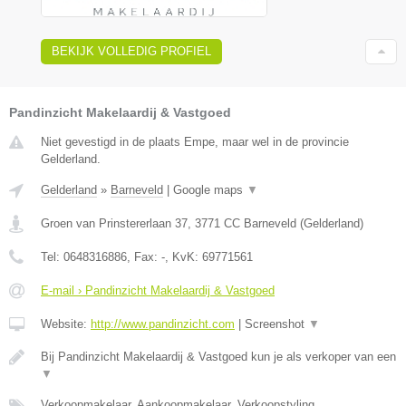
BEKIJK VOLLEDIG PROFIEL
Pandinzicht Makelaardij & Vastgoed
Niet gevestigd in de plaats Empe, maar wel in de provincie
Gelderland.
Gelderland
»
Barneveld
|
Google maps
▼
Groen van Prinstererlaan 37
,
3771 CC
Barneveld
(
Gelderland
)
Tel:
0648316886
, Fax:
-
, KvK:
69771561
E-mail › Pandinzicht Makelaardij & Vastgoed
Website:
http://www.pandinzicht.com
|
Screenshot
▼
Bij Pandinzicht Makelaardij & Vastgoed kun je als verkoper van een
▼
Verkoopmakelaar, Aankoopmakelaar, Verkoopstyling,