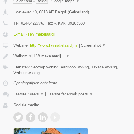
Gelderland
»
Balgoij
|
Google maps
▼
Hoeveweg 40
,
6613 AE
Balgoij
(
Gelderland
)
Tel:
024-6422776
, Fax:
-
, KvK:
09163580
E-mail › HW makelaardij
Website:
http://www.hwmakelaardij.nl
|
Screenshot
▼
Welkom bij HW makelaardij...
▼
Diensten: Verkoop woning, Aankoop woning, Taxatie woning,
Verhuur woning
Openingstijden onbekend
Laatste tweets
▼
|
Laatste facebook posts
▼
Sociale media: