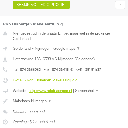
BEKIJK VOLLEDIG PROFIEL
Rob Disbergen Makelaardij o.g.
Niet gevestigd in de plaats Empe, maar wel in de provincie
Gelderland.
Gelderland
»
Nijmegen
|
Google maps
▼
Hatertseweg 136
,
6533 AS
Nijmegen
(
Gelderland
)
Tel:
024-3566263
, Fax:
024-3541870
, KvK:
09191532
E-mail › Rob Disbergen Makelaardij o.g.
Website:
http://www.robdisbergen.nl
|
Screenshot
▼
Makelaars Nijmegen
▼
Diensten onbekend
Openingstijden onbekend