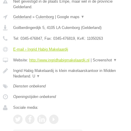
Niet gevestigd in de plaats Empe, maar wel in de provincie
Gelderland.
Gelderland
»
Culemborg
|
Google maps
▼
Goilberdingerdijk 5
,
4105 LA
Culemborg
(
Gelderland
)
Tel:
0345-476847
, Fax:
0345-476819
, KvK:
11050263
E-mail › Ingrid Habig Makelaardij
Website:
http://www.ingridhabigmakelaardij.nl
|
Screenshot
▼
Ingrid Habig Makelaardij is klein makelaarskantoor in Midden
Nederland. U
▼
Diensten onbekend
Openingstijden onbekend
Sociale media: