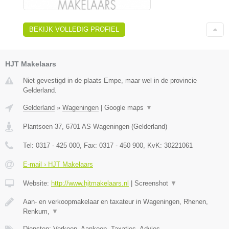
BEKIJK VOLLEDIG PROFIEL
HJT Makelaars
Niet gevestigd in de plaats Empe, maar wel in de provincie
Gelderland.
Gelderland
»
Wageningen
|
Google maps
▼
Plantsoen 37
,
6701 AS
Wageningen
(
Gelderland
)
Tel:
0317 - 425 000
, Fax:
0317 - 450 900
, KvK:
30221061
E-mail › HJT Makelaars
Website:
http://www.hjtmakelaars.nl
|
Screenshot
▼
Aan- en verkoopmakelaar en taxateur in Wageningen, Rhenen,
Renkum,
▼
Diensten: Verkoop, Aankoop, Taxaties, Advies