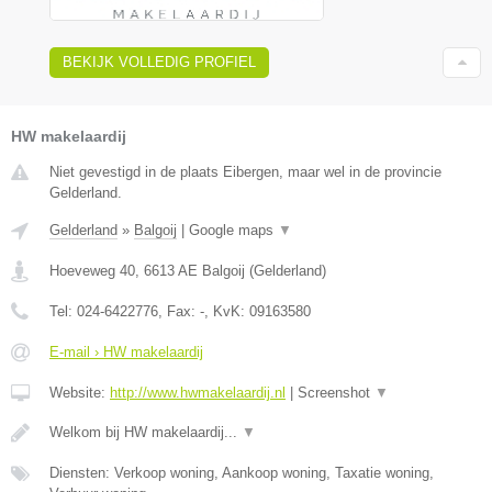
BEKIJK VOLLEDIG PROFIEL
HW makelaardij
Niet gevestigd in de plaats Eibergen, maar wel in de provincie
Gelderland.
Gelderland
»
Balgoij
|
Google maps
▼
Hoeveweg 40
,
6613 AE
Balgoij
(
Gelderland
)
Tel:
024-6422776
, Fax:
-
, KvK:
09163580
E-mail › HW makelaardij
Website:
http://www.hwmakelaardij.nl
|
Screenshot
▼
Welkom bij HW makelaardij...
▼
Diensten: Verkoop woning, Aankoop woning, Taxatie woning,