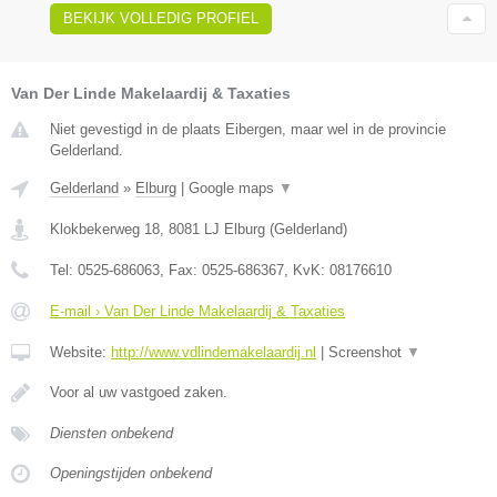
BEKIJK VOLLEDIG PROFIEL
Van Der Linde Makelaardij & Taxaties
Niet gevestigd in de plaats Eibergen, maar wel in de provincie
Gelderland.
Gelderland
»
Elburg
|
Google maps
▼
Klokbekerweg 18
,
8081 LJ
Elburg
(
Gelderland
)
Tel:
0525-686063
, Fax:
0525-686367
, KvK:
08176610
E-mail › Van Der Linde Makelaardij & Taxaties
Website:
http://www.vdlindemakelaardij.nl
|
Screenshot
▼
Voor al uw vastgoed zaken.
Diensten onbekend
Openingstijden onbekend