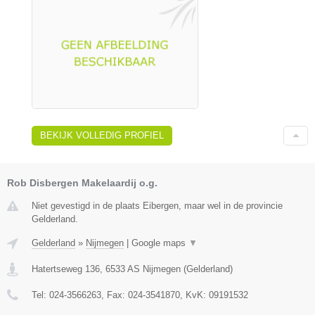
BEKIJK VOLLEDIG PROFIEL
Rob Disbergen Makelaardij o.g.
Niet gevestigd in de plaats Eibergen, maar wel in de provincie
Gelderland.
Gelderland
»
Nijmegen
|
Google maps
▼
Hatertseweg 136
,
6533 AS
Nijmegen
(
Gelderland
)
Tel:
024-3566263
, Fax:
024-3541870
, KvK:
09191532