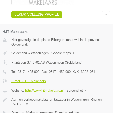
BEKIJK VOLLEDIG PROFIEL
HJT Makelaars
Niet gevestigd in de plaats Eibergen, maar wel in de provincie
Gelderland.
Gelderland
»
Wageningen
|
Google maps
▼
Plantsoen 37
,
6701 AS
Wageningen
(
Gelderland
)
Tel:
0317 - 425 000
, Fax:
0317 - 450 900
, KvK:
30221061
E-mail › HJT Makelaars
Website:
http://www.hjtmakelaars.nl
|
Screenshot
▼
Aan- en verkoopmakelaar en taxateur in Wageningen, Rhenen,
Renkum,
▼
Diensten: Verkoop, Aankoop, Taxaties, Advies