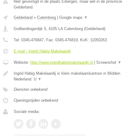
Niet gevestigd in de plaats Eibergen, maar wel in de provincie
Gelderland.
Gelderland
»
Culemborg
|
Google maps
▼
Goilberdingerdijk 5
,
4105 LA
Culemborg
(
Gelderland
)
Tel:
0345-476847
, Fax:
0345-476819
, KvK:
11050263
E-mail › Ingrid Habig Makelaardij
Website:
http://www.ingridhabigmakelaardij.nl
|
Screenshot
▼
Ingrid Habig Makelaardij is klein makelaarskantoor in Midden
Nederland. U
▼
Diensten onbekend
Openingstijden onbekend
Sociale media: