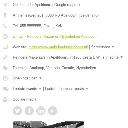
Gelderland
»
Apeldoorn
|
Google maps
▼
Arnhemseweg 261
,
7333 NB
Apeldoorn
(
Gelderland
)
Tel:
055-5555555
, Fax:
-
, KvK:
-
E-mail › Reinders Huizen en Hypotheken Apeldoorn
Website:
https://www.makelaarinapeldoorn.nl/
|
Screenshot
▼
Reinders Makelaars in Apeldoorn, in 1965 gestart. Wij zijn echte
▼
Diensten: Aankoop, Verkoop, Taxatie, Hypotheken
Openingstijden
▼
Laatste tweets
▼
|
Laatste facebook posts
▼
Sociale media: