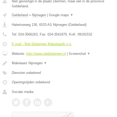
Niet gevestigd in de plaats Diermen, maar wel in de provincie
Gelderland.
Gelderland
»
Nijmegen
|
Google maps
▼
Hatertseweg 136
,
6533 AS
Nijmegen
(
Gelderland
)
Tel:
024-3566263
, Fax:
024-3541870
, KvK:
09191532
E-mail › Rob Disbergen Makelaardij o.g.
Website:
http://www.robdisbergen.nl
|
Screenshot
▼
Makelaars Nijmegen
▼
Diensten onbekend
Openingstijden onbekend
Sociale media: