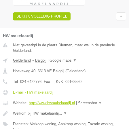
BEKIJK VOLLEDIG PROFIEL
HW makelaardij
Niet gevestigd in de plaats Diermen, maar wel in de provincie
Gelderland.
Gelderland
»
Balgoij
|
Google maps
▼
Hoeveweg 40
,
6613 AE
Balgoij
(
Gelderland
)
Tel:
024-6422776
, Fax:
-
, KvK:
09163580
E-mail › HW makelaardij
Website:
http://www.hwmakelaardij.nl
|
Screenshot
▼
Welkom bij HW makelaardij...
▼
Diensten: Verkoop woning, Aankoop woning, Taxatie woning,