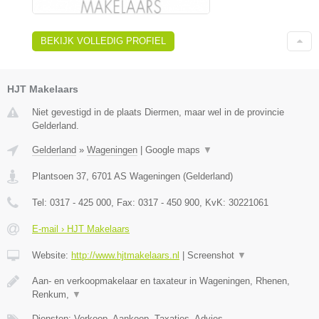
BEKIJK VOLLEDIG PROFIEL
HJT Makelaars
Niet gevestigd in de plaats Diermen, maar wel in de provincie
Gelderland.
Gelderland
»
Wageningen
|
Google maps
▼
Plantsoen 37
,
6701 AS
Wageningen
(
Gelderland
)
Tel:
0317 - 425 000
, Fax:
0317 - 450 900
, KvK:
30221061
E-mail › HJT Makelaars
Website:
http://www.hjtmakelaars.nl
|
Screenshot
▼
Aan- en verkoopmakelaar en taxateur in Wageningen, Rhenen,
Renkum,
▼
Diensten: Verkoop, Aankoop, Taxaties, Advies