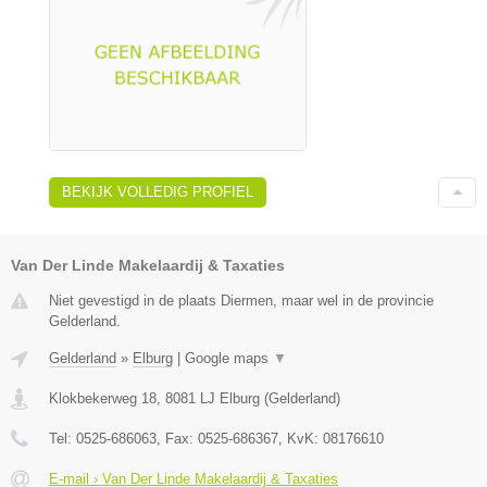
BEKIJK VOLLEDIG PROFIEL
Van Der Linde Makelaardij & Taxaties
Niet gevestigd in de plaats Diermen, maar wel in de provincie
Gelderland.
Gelderland
»
Elburg
|
Google maps
▼
Klokbekerweg 18
,
8081 LJ
Elburg
(
Gelderland
)
Tel:
0525-686063
, Fax:
0525-686367
, KvK:
08176610
E-mail › Van Der Linde Makelaardij & Taxaties