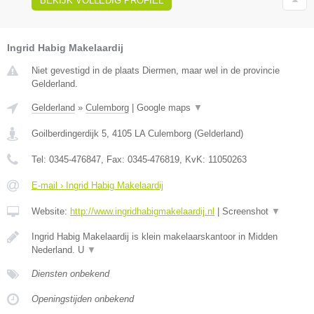
BEKIJK VOLLEDIG PROFIEL
Ingrid Habig Makelaardij
Niet gevestigd in de plaats Diermen, maar wel in de provincie
Gelderland.
Gelderland
»
Culemborg
|
Google maps
▼
Goilberdingerdijk 5
,
4105 LA
Culemborg
(
Gelderland
)
Tel:
0345-476847
, Fax:
0345-476819
, KvK:
11050263
E-mail › Ingrid Habig Makelaardij
Website:
http://www.ingridhabigmakelaardij.nl
|
Screenshot
▼
Ingrid Habig Makelaardij is klein makelaarskantoor in Midden
Nederland. U
▼
Diensten onbekend
Openingstijden onbekend