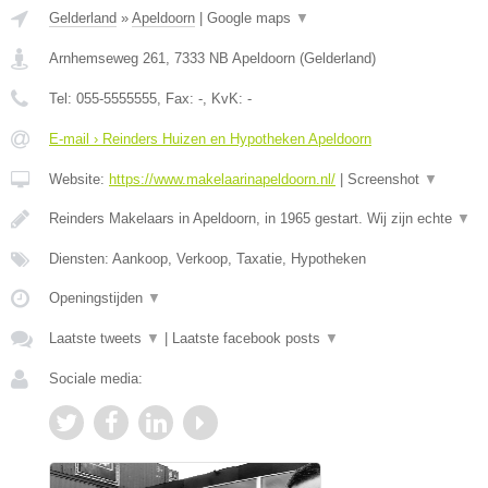
Gelderland
»
Apeldoorn
|
Google maps
▼
Arnhemseweg 261
,
7333 NB
Apeldoorn
(
Gelderland
)
Tel:
055-5555555
, Fax:
-
, KvK:
-
E-mail › Reinders Huizen en Hypotheken Apeldoorn
Website:
https://www.makelaarinapeldoorn.nl/
|
Screenshot
▼
Reinders Makelaars in Apeldoorn, in 1965 gestart. Wij zijn echte
▼
Diensten: Aankoop, Verkoop, Taxatie, Hypotheken
Openingstijden
▼
Laatste tweets
▼
|
Laatste facebook posts
▼
Sociale media: