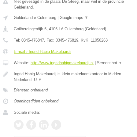
Niet gevestigd in de plaats De Steeg, maar wel in de provincie
Gelderland.
Gelderland
»
Culemborg
|
Google maps
▼
Goilberdingerdijk 5
,
4105 LA
Culemborg
(
Gelderland
)
Tel:
0345-476847
, Fax:
0345-476819
, KvK:
11050263
E-mail › Ingrid Habig Makelaardij
Website:
http://www.ingridhabigmakelaardij.nl
|
Screenshot
▼
Ingrid Habig Makelaardij is klein makelaarskantoor in Midden
Nederland. U
▼
Diensten onbekend
Openingstijden onbekend
Sociale media: