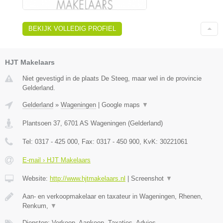
BEKIJK VOLLEDIG PROFIEL
HJT Makelaars
Niet gevestigd in de plaats De Steeg, maar wel in de provincie
Gelderland.
Gelderland
»
Wageningen
|
Google maps
▼
Plantsoen 37
,
6701 AS
Wageningen
(
Gelderland
)
Tel:
0317 - 425 000
, Fax:
0317 - 450 900
, KvK:
30221061
E-mail › HJT Makelaars
Website:
http://www.hjtmakelaars.nl
|
Screenshot
▼
Aan- en verkoopmakelaar en taxateur in Wageningen, Rhenen,
Renkum,
▼
Diensten: Verkoop, Aankoop, Taxaties, Advies