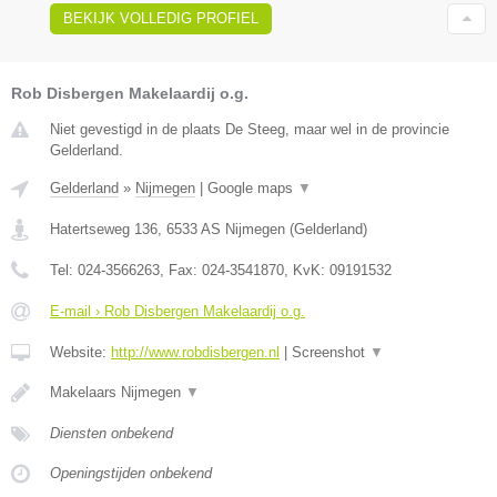
BEKIJK VOLLEDIG PROFIEL
Rob Disbergen Makelaardij o.g.
Niet gevestigd in de plaats De Steeg, maar wel in de provincie
Gelderland.
Gelderland
»
Nijmegen
|
Google maps
▼
Hatertseweg 136
,
6533 AS
Nijmegen
(
Gelderland
)
Tel:
024-3566263
, Fax:
024-3541870
, KvK:
09191532
E-mail › Rob Disbergen Makelaardij o.g.
Website:
http://www.robdisbergen.nl
|
Screenshot
▼
Makelaars Nijmegen
▼
Diensten onbekend
Openingstijden onbekend