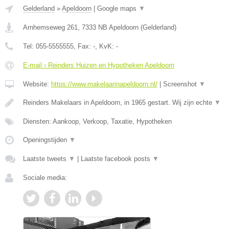
Gelderland
»
Apeldoorn
|
Google maps
▼
Arnhemseweg 261
,
7333 NB
Apeldoorn
(
Gelderland
)
Tel:
055-5555555
, Fax:
-
, KvK:
-
E-mail › Reinders Huizen en Hypotheken Apeldoorn
Website:
https://www.makelaarinapeldoorn.nl/
|
Screenshot
▼
Reinders Makelaars in Apeldoorn, in 1965 gestart. Wij zijn echte
▼
Diensten: Aankoop, Verkoop, Taxatie, Hypotheken
Openingstijden
▼
Laatste tweets
▼
|
Laatste facebook posts
▼
Sociale media: