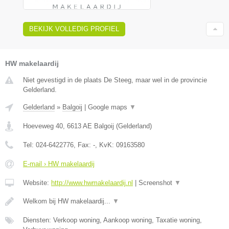
BEKIJK VOLLEDIG PROFIEL
HW makelaardij
Niet gevestigd in de plaats De Steeg, maar wel in de provincie
Gelderland.
Gelderland
»
Balgoij
|
Google maps
▼
Hoeveweg 40
,
6613 AE
Balgoij
(
Gelderland
)
Tel:
024-6422776
, Fax:
-
, KvK:
09163580
E-mail › HW makelaardij
Website:
http://www.hwmakelaardij.nl
|
Screenshot
▼
Welkom bij HW makelaardij...
▼
Diensten: Verkoop woning, Aankoop woning, Taxatie woning,