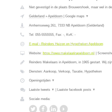
Niet gevestigd in de plaats Brouwershoek, maar wel in de
Gelderland
»
Apeldoorn
|
Google maps
▼
Arnhemseweg 261
,
7333 NB
Apeldoorn
(
Gelderland
)
Tel:
055-5555555
, Fax:
-
, KvK:
-
E-mail › Reinders Huizen en Hypotheken Apeldoorn
Website:
https://www.makelaarinapeldoorn.nl/
|
Screensh
Reinders Makelaars in Apeldoorn, in 1965 gestart. Wij zi
Diensten: Aankoop, Verkoop, Taxatie, Hypotheken
Openingstijden
▼
Laatste tweets
▼
|
Laatste facebook posts
▼
Sociale media: