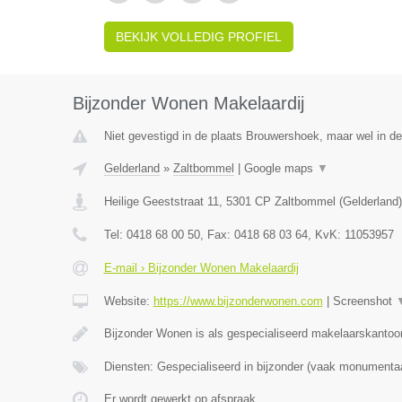
BEKIJK VOLLEDIG PROFIEL
Bijzonder Wonen Makelaardij
Niet gevestigd in de plaats Brouwershoek, maar wel in de
Gelderland
»
Zaltbommel
|
Google maps
▼
Heilige Geeststraat 11
,
5301 CP
Zaltbommel
(
Gelderland
)
Tel:
0418 68 00 50
, Fax:
0418 68 03 64
, KvK:
11053957
E-mail › Bijzonder Wonen Makelaardij
Website:
https://www.bijzonderwonen.com
|
Screenshot
Bijzonder Wonen is als gespecialiseerd makelaarskantoor
Diensten: Gespecialiseerd in bijzonder (vaak monumenta
Er wordt gewerkt op afspraak.