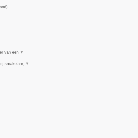
land
)
per van een
▼
rijfsmakelaar,
▼