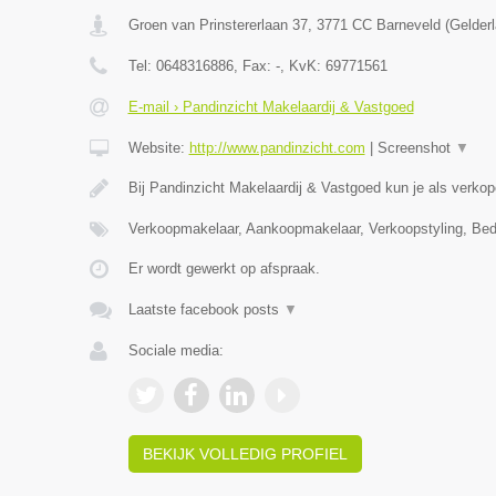
Groen van Prinstererlaan 37
,
3771 CC
Barneveld
(
Gelder
Tel:
0648316886
, Fax:
-
, KvK:
69771561
E-mail › Pandinzicht Makelaardij & Vastgoed
Website:
http://www.pandinzicht.com
|
Screenshot
▼
Bij Pandinzicht Makelaardij & Vastgoed kun je als verko
Verkoopmakelaar, Aankoopmakelaar, Verkoopstyling, Bed
Er wordt gewerkt op afspraak.
Laatste facebook posts
▼
Sociale media:
BEKIJK VOLLEDIG PROFIEL