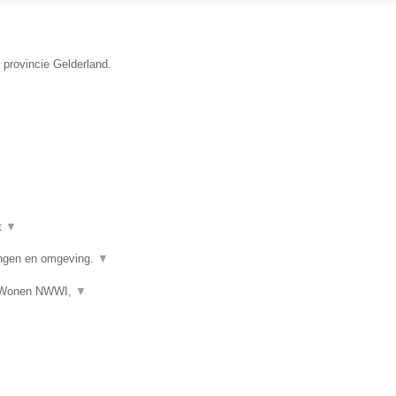
 provincie Gelderland.
t
▼
ngen en omgeving.
▼
s Wonen NWWI,
▼