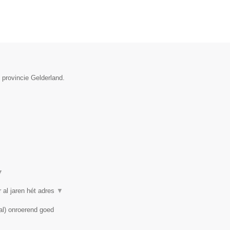
 provincie Gelderland.
▼
 al jaren hét adres
▼
al) onroerend goed