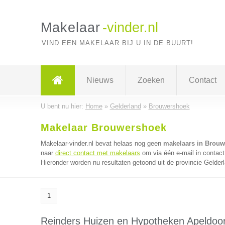
Makelaar
-vinder.nl
VIND EEN MAKELAAR BIJ U IN DE BUURT!
Nieuws
Zoeken
Contact
U bent nu hier:
Home
»
Gelderland
»
Brouwershoek
Makelaar Brouwershoek
Makelaar-vinder.nl bevat helaas nog geen
makelaars in Brou
naar
direct contact met makelaars
om via één e-mail in contact
Hieronder worden nu resultaten getoond uit de provincie Gelder
1
Reinders Huizen en Hypotheken Apeldoo