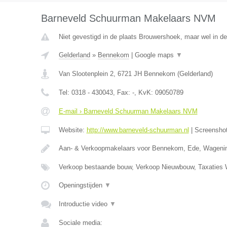
Barneveld Schuurman Makelaars NVM
Niet gevestigd in de plaats Brouwershoek, maar wel in de
Gelderland
»
Bennekom
|
Google maps
▼
Van Slootenplein 2
,
6721 JH
Bennekom
(
Gelderland
)
Tel:
0318 - 430043
, Fax:
-
, KvK:
09050789
E-mail › Barneveld Schuurman Makelaars NVM
Website:
http://www.barneveld-schuurman.nl
|
Screensho
Aan- & Verkoopmakelaars voor Bennekom, Ede, Wageni
Verkoop bestaande bouw, Verkoop Nieuwbouw, Taxatie
Openingstijden
▼
Introductie video
▼
Sociale media: