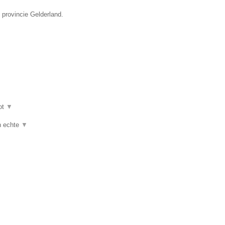
 provincie Gelderland.
ot
▼
jn echte
▼