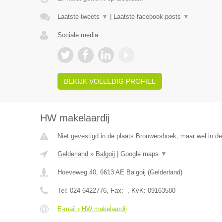
Laatste tweets
▼
|
Laatste facebook posts
▼
Sociale media:
BEKIJK VOLLEDIG PROFIEL
HW makelaardij
Niet gevestigd in de plaats Brouwershoek, maar wel in de
Gelderland
»
Balgoij
|
Google maps
▼
Hoeveweg 40
,
6613 AE
Balgoij
(
Gelderland
)
Tel:
024-6422776
, Fax:
-
, KvK:
09163580
E-mail › HW makelaardij