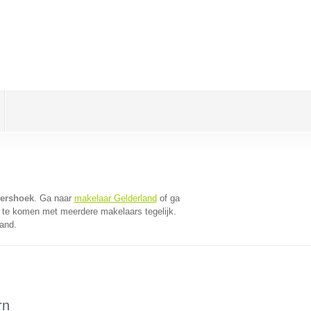
wershoek
. Ga naar
makelaar Gelderland
of ga
 te komen met meerdere makelaars tegelijk.
land.
rn