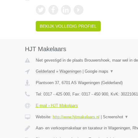
BEKIJK VOLLEDIG PROFIEL
HJT Makelaars
Niet gevestigd in de plaats Brouwershoek, maar wel in de
Gelderland
»
Wageningen
|
Google maps
▼
Plantsoen 37
,
6701 AS
Wageningen
(
Gelderland
)
Tel:
0317 - 425 000
, Fax:
0317 - 450 900
, KvK:
30221061
E-mail › HJT Makelaars
Website:
http://www.hjtmakelaars.nl
|
Screenshot
▼
Aan- en verkoopmakelaar en taxateur in Wageningen, R