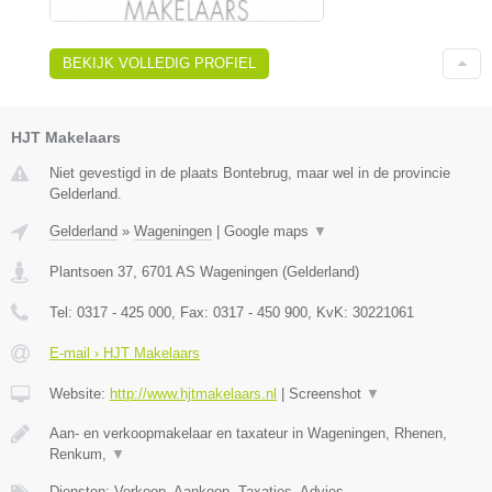
BEKIJK VOLLEDIG PROFIEL
HJT Makelaars
Niet gevestigd in de plaats Bontebrug, maar wel in de provincie
Gelderland.
Gelderland
»
Wageningen
|
Google maps
▼
Plantsoen 37
,
6701 AS
Wageningen
(
Gelderland
)
Tel:
0317 - 425 000
, Fax:
0317 - 450 900
, KvK:
30221061
E-mail › HJT Makelaars
Website:
http://www.hjtmakelaars.nl
|
Screenshot
▼
Aan- en verkoopmakelaar en taxateur in Wageningen, Rhenen,
Renkum,
▼
Diensten: Verkoop, Aankoop, Taxaties, Advies