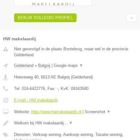
BEKIJK VOLLEDIG PROFIEL
HW makelaardij
Niet gevestigd in de plaats Bontebrug, maar wel in de provincie
Gelderland.
Gelderland
»
Balgoij
|
Google maps
▼
Hoeveweg 40
,
6613 AE
Balgoij
(
Gelderland
)
Tel:
024-6422776
, Fax:
-
, KvK:
09163580
E-mail › HW makelaardij
Website:
http://www.hwmakelaardij.nl
|
Screenshot
▼
Welkom bij HW makelaardij...
▼
Diensten: Verkoop woning, Aankoop woning, Taxatie woning,