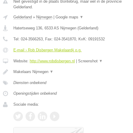
Niet gevestigd in de plaats Bontebrug, maar wel in de provincie
Gelderland.
Gelderland
»
Nijmegen
|
Google maps
▼
Hatertseweg 136
,
6533 AS
Nijmegen
(
Gelderland
)
Tel:
024-3566263
, Fax:
024-3541870
, KvK:
09191532
E-mail › Rob Disbergen Makelaardij o.g.
Website:
http://www.robdisbergen.nl
|
Screenshot
▼
Makelaars Nijmegen
▼
Diensten onbekend
Openingstijden onbekend
Sociale media: