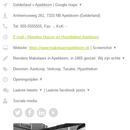
Gelderland
»
Apeldoorn
|
Google maps
▼
Arnhemseweg 261
,
7333 NB
Apeldoorn
(
Gelderland
)
Tel:
055-5555555
, Fax:
-
, KvK:
-
E-mail › Reinders Huizen en Hypotheken Apeldoorn
Website:
https://www.makelaarinapeldoorn.nl/
|
Screenshot
▼
Reinders Makelaars in Apeldoorn, in 1965 gestart. Wij zijn echte
▼
Diensten: Aankoop, Verkoop, Taxatie, Hypotheken
Openingstijden
▼
Laatste tweets
▼
|
Laatste facebook posts
▼
Sociale media: