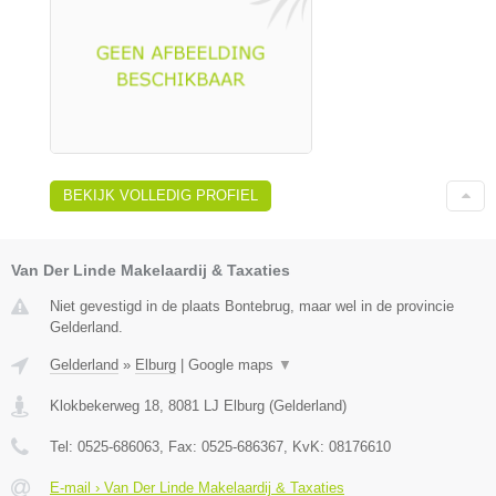
BEKIJK VOLLEDIG PROFIEL
Van Der Linde Makelaardij & Taxaties
Niet gevestigd in de plaats Bontebrug, maar wel in de provincie
Gelderland.
Gelderland
»
Elburg
|
Google maps
▼
Klokbekerweg 18
,
8081 LJ
Elburg
(
Gelderland
)
Tel:
0525-686063
, Fax:
0525-686367
, KvK:
08176610
E-mail › Van Der Linde Makelaardij & Taxaties