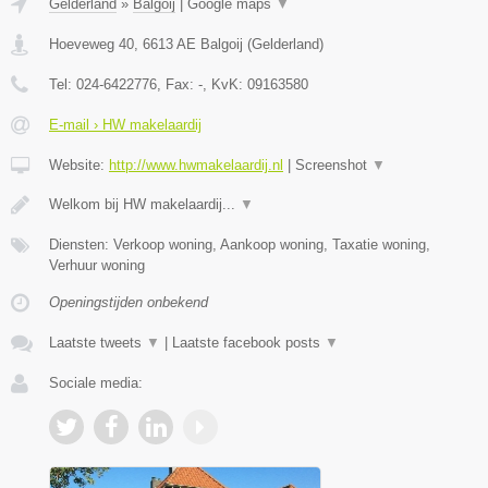
Gelderland
»
Balgoij
|
Google maps
▼
Hoeveweg 40
,
6613 AE
Balgoij
(
Gelderland
)
Tel:
024-6422776
, Fax:
-
, KvK:
09163580
E-mail › HW makelaardij
Website:
http://www.hwmakelaardij.nl
|
Screenshot
▼
Welkom bij HW makelaardij...
▼
Diensten: Verkoop woning, Aankoop woning, Taxatie woning,
Verhuur woning
Openingstijden onbekend
Laatste tweets
▼
|
Laatste facebook posts
▼
Sociale media: