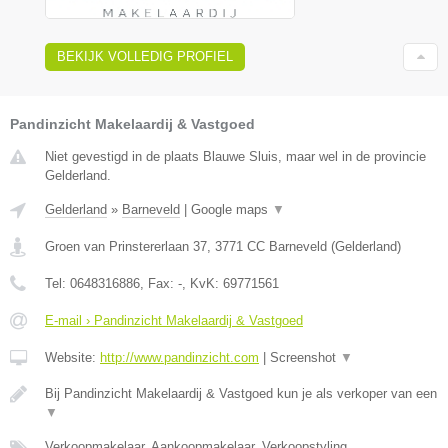
BEKIJK VOLLEDIG PROFIEL
Pandinzicht Makelaardij & Vastgoed
Niet gevestigd in de plaats Blauwe Sluis, maar wel in de provincie
Gelderland.
Gelderland
»
Barneveld
|
Google maps
▼
Groen van Prinstererlaan 37
,
3771 CC
Barneveld
(
Gelderland
)
Tel:
0648316886
, Fax:
-
, KvK:
69771561
E-mail › Pandinzicht Makelaardij & Vastgoed
Website:
http://www.pandinzicht.com
|
Screenshot
▼
Bij Pandinzicht Makelaardij & Vastgoed kun je als verkoper van een
▼
Verkoopmakelaar, Aankoopmakelaar, Verkoopstyling,