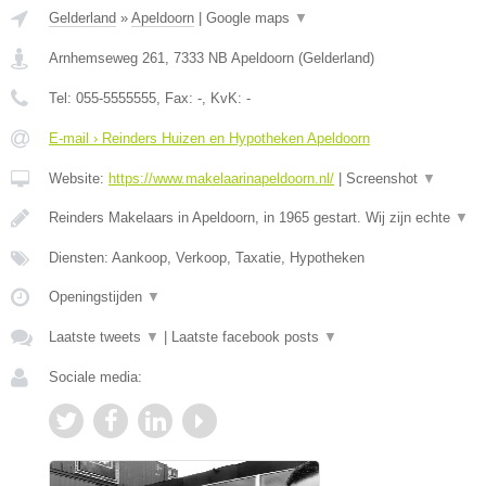
Gelderland
»
Apeldoorn
|
Google maps
▼
Arnhemseweg 261
,
7333 NB
Apeldoorn
(
Gelderland
)
Tel:
055-5555555
, Fax:
-
, KvK:
-
E-mail › Reinders Huizen en Hypotheken Apeldoorn
Website:
https://www.makelaarinapeldoorn.nl/
|
Screenshot
▼
Reinders Makelaars in Apeldoorn, in 1965 gestart. Wij zijn echte
▼
Diensten: Aankoop, Verkoop, Taxatie, Hypotheken
Openingstijden
▼
Laatste tweets
▼
|
Laatste facebook posts
▼
Sociale media: