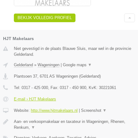
BEKIJK VOLLEDIG PROFIEL
HJT Makelaars
Niet gevestigd in de plaats Blauwe Sluis, maar wel in de provincie
Gelderland.
Gelderland
»
Wageningen
|
Google maps
▼
Plantsoen 37
,
6701 AS
Wageningen
(
Gelderland
)
Tel:
0317 - 425 000
, Fax:
0317 - 450 900
, KvK:
30221061
E-mail › HJT Makelaars
Website:
http://www.hjtmakelaars.nl
|
Screenshot
▼
Aan- en verkoopmakelaar en taxateur in Wageningen, Rhenen,
Renkum,
▼
Diensten: Verkoop, Aankoop, Taxaties, Advies