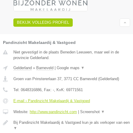
BEKIJK VOLLEDIG PROFIEL
Pandinzicht Makelaardij & Vastgoed
Niet gevestigd in de plaats Beneden Leeuwen, maar wel in de
provincie Gelderland.
Gelderland
»
Barneveld
|
Google maps
▼
Groen van Prinstererlaan 37
,
3771 CC
Barneveld
(
Gelderland
)
Tel:
0648316886
, Fax:
-
, KvK:
69771561
E-mail › Pandinzicht Makelaardij & Vastgoed
Website:
http://www.pandinzicht.com
|
Screenshot
▼
Bij Pandinzicht Makelaardij & Vastgoed kun je als verkoper van een
▼