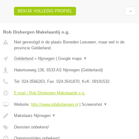
BEKIJK VOLLEDIG PROFIEL
Rob Disbergen Makelaardij o.g.
Niet gevestigd in de plaats Beneden Leeuwen, maar wel in de
provincie Gelderland.
Gelderland
»
Nijmegen
|
Google maps
▼
Hatertseweg 136
,
6533 AS
Nijmegen
(
Gelderland
)
Tel:
024-3566263
, Fax:
024-3541870
, KvK:
09191532
E-mail › Rob Disbergen Makelaardij o.g.
Website:
http://www.robdisbergen.nl
|
Screenshot
▼
Makelaars Nijmegen
▼
Diensten onbekend
Openingstijden onbekend