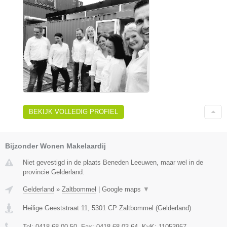
BEKIJK VOLLEDIG PROFIEL
Bijzonder Wonen Makelaardij
Niet gevestigd in de plaats Beneden Leeuwen, maar wel in de
provincie Gelderland.
Gelderland
»
Zaltbommel
|
Google maps
▼
Heilige Geeststraat 11
,
5301 CP
Zaltbommel
(
Gelderland
)
Tel:
0418 68 00 50
, Fax:
0418 68 03 64
, KvK:
11053957