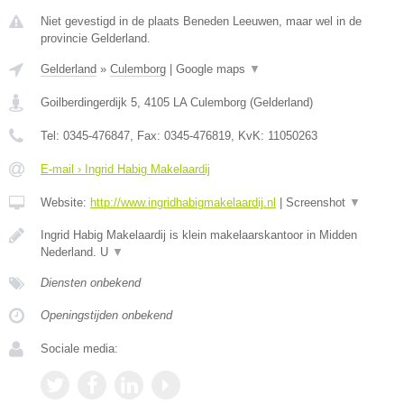
Niet gevestigd in de plaats Beneden Leeuwen, maar wel in de
provincie Gelderland.
Gelderland
»
Culemborg
|
Google maps
▼
Goilberdingerdijk 5
,
4105 LA
Culemborg
(
Gelderland
)
Tel:
0345-476847
, Fax:
0345-476819
, KvK:
11050263
E-mail › Ingrid Habig Makelaardij
Website:
http://www.ingridhabigmakelaardij.nl
|
Screenshot
▼
Ingrid Habig Makelaardij is klein makelaarskantoor in Midden
Nederland. U
▼
Diensten onbekend
Openingstijden onbekend
Sociale media: