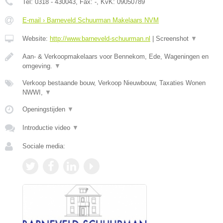
Tel:
0318 - 430043
, Fax:
-
, KvK:
09050789
E-mail › Barneveld Schuurman Makelaars NVM
Website:
http://www.barneveld-schuurman.nl
|
Screenshot
▼
Aan- & Verkoopmakelaars voor Bennekom, Ede, Wageningen en
omgeving.
▼
Verkoop bestaande bouw, Verkoop Nieuwbouw, Taxaties Wonen
NWWI,
▼
Openingstijden
▼
Introductie video
▼
Sociale media: