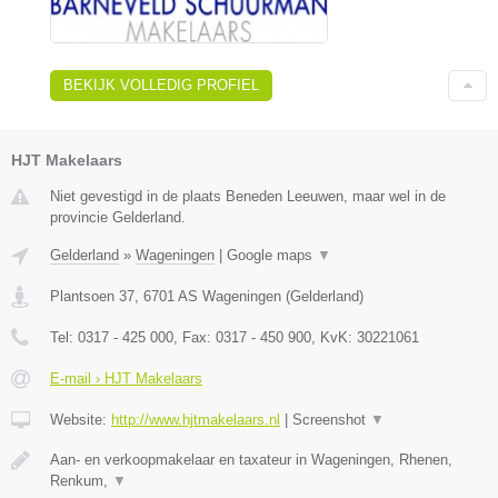
BEKIJK VOLLEDIG PROFIEL
HJT Makelaars
Niet gevestigd in de plaats Beneden Leeuwen, maar wel in de
provincie Gelderland.
Gelderland
»
Wageningen
|
Google maps
▼
Plantsoen 37
,
6701 AS
Wageningen
(
Gelderland
)
Tel:
0317 - 425 000
, Fax:
0317 - 450 900
, KvK:
30221061
E-mail › HJT Makelaars
Website:
http://www.hjtmakelaars.nl
|
Screenshot
▼
Aan- en verkoopmakelaar en taxateur in Wageningen, Rhenen,
Renkum,
▼