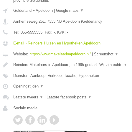
provincie Gelderland.
Gelderland
»
Apeldoorn
|
Google maps
▼
Arnhemseweg 261
,
7333 NB
Apeldoorn
(
Gelderland
)
Tel:
055-5555555
, Fax:
-
, KvK:
-
E-mail › Reinders Huizen en Hypotheken Apeldoorn
Website:
https://www.makelaarinapeldoorn.nl/
|
Screenshot
▼
Reinders Makelaars in Apeldoorn, in 1965 gestart. Wij zijn echte
▼
Diensten: Aankoop, Verkoop, Taxatie, Hypotheken
Openingstijden
▼
Laatste tweets
▼
|
Laatste facebook posts
▼
Sociale media: