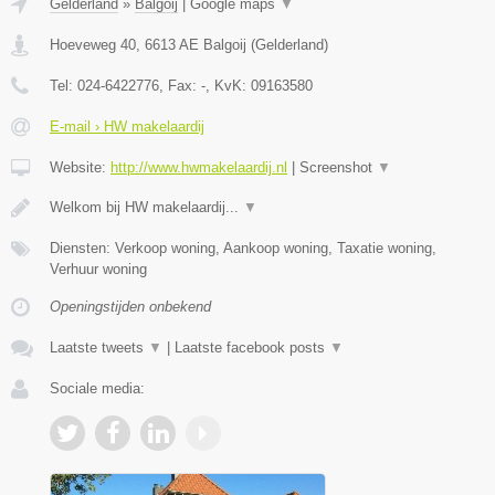
Gelderland
»
Balgoij
|
Google maps
▼
Hoeveweg 40
,
6613 AE
Balgoij
(
Gelderland
)
Tel:
024-6422776
, Fax:
-
, KvK:
09163580
E-mail › HW makelaardij
Website:
http://www.hwmakelaardij.nl
|
Screenshot
▼
Welkom bij HW makelaardij...
▼
Diensten: Verkoop woning, Aankoop woning, Taxatie woning,
Verhuur woning
Openingstijden onbekend
Laatste tweets
▼
|
Laatste facebook posts
▼
Sociale media: