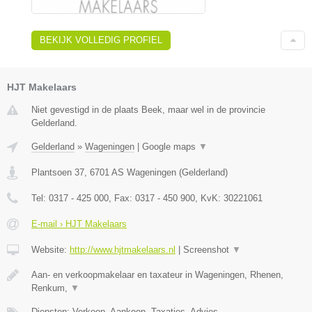
BEKIJK VOLLEDIG PROFIEL
HJT Makelaars
Niet gevestigd in de plaats Beek, maar wel in de provincie
Gelderland.
Gelderland
»
Wageningen
|
Google maps
▼
Plantsoen 37
,
6701 AS
Wageningen
(
Gelderland
)
Tel:
0317 - 425 000
, Fax:
0317 - 450 900
, KvK:
30221061
E-mail › HJT Makelaars
Website:
http://www.hjtmakelaars.nl
|
Screenshot
▼
Aan- en verkoopmakelaar en taxateur in Wageningen, Rhenen,
Renkum,
▼
Diensten: Verkoop, Aankoop, Taxaties, Advies