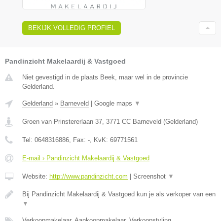
BEKIJK VOLLEDIG PROFIEL
Pandinzicht Makelaardij & Vastgoed
Niet gevestigd in de plaats Beek, maar wel in de provincie
Gelderland.
Gelderland
»
Barneveld
|
Google maps
▼
Groen van Prinstererlaan 37
,
3771 CC
Barneveld
(
Gelderland
)
Tel:
0648316886
, Fax:
-
, KvK:
69771561
E-mail › Pandinzicht Makelaardij & Vastgoed
Website:
http://www.pandinzicht.com
|
Screenshot
▼
Bij Pandinzicht Makelaardij & Vastgoed kun je als verkoper van een
▼
Verkoopmakelaar, Aankoopmakelaar, Verkoopstyling,