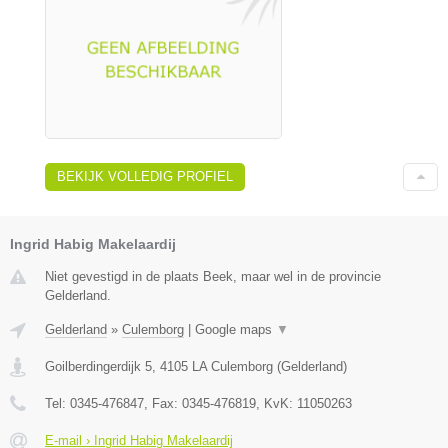
BEKIJK VOLLEDIG PROFIEL
Ingrid Habig Makelaardij
Niet gevestigd in de plaats Beek, maar wel in de provincie
Gelderland.
Gelderland
»
Culemborg
|
Google maps
▼
Goilberdingerdijk 5
,
4105 LA
Culemborg
(
Gelderland
)
Tel:
0345-476847
, Fax:
0345-476819
, KvK:
11050263
E-mail › Ingrid Habig Makelaardij