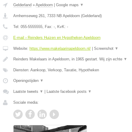
Gelderland
»
Apeldoorn
|
Google maps
▼
Arnhemseweg 261
,
7333 NB
Apeldoorn
(
Gelderland
)
Tel:
055-5555555
, Fax:
-
, KvK:
-
E-mail › Reinders Huizen en Hypotheken Apeldoorn
Website:
https://www.makelaarinapeldoorn.nl/
|
Screenshot
▼
Reinders Makelaars in Apeldoorn, in 1965 gestart. Wij zijn echte
▼
Diensten: Aankoop, Verkoop, Taxatie, Hypotheken
Openingstijden
▼
Laatste tweets
▼
|
Laatste facebook posts
▼
Sociale media: