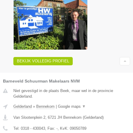
BEKIJK VOLLEDIG PROFIEL
Barneveld Schuurman Makelaars NVM
Niet gevestigd in de plaats Beek, maar wel in de provincie
Gelderland.
Gelderland
»
Bennekom
|
Google maps
▼
Van Slootenplein 2
,
6721 JH
Bennekom
(
Gelderland
)
Tel:
0318 - 430043
, Fax:
-
, KvK:
09050789