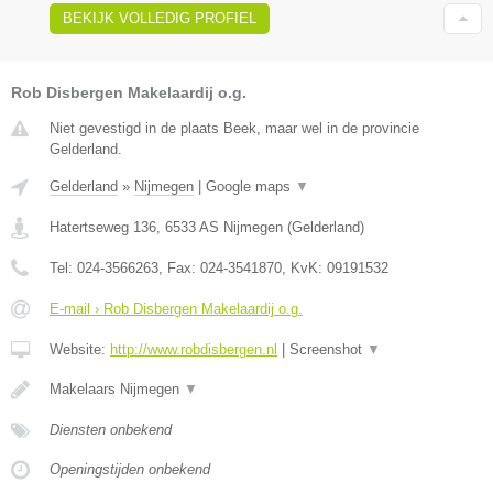
BEKIJK VOLLEDIG PROFIEL
Rob Disbergen Makelaardij o.g.
Niet gevestigd in de plaats Beek, maar wel in de provincie
Gelderland.
Gelderland
»
Nijmegen
|
Google maps
▼
Hatertseweg 136
,
6533 AS
Nijmegen
(
Gelderland
)
Tel:
024-3566263
, Fax:
024-3541870
, KvK:
09191532
E-mail › Rob Disbergen Makelaardij o.g.
Website:
http://www.robdisbergen.nl
|
Screenshot
▼
Makelaars Nijmegen
▼
Diensten onbekend
Openingstijden onbekend