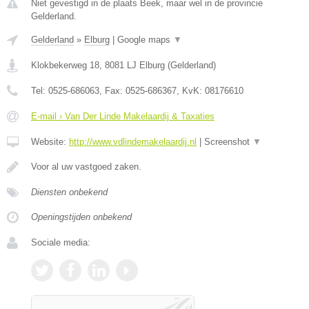
Niet gevestigd in de plaats Beek, maar wel in de provincie
Gelderland.
Gelderland
»
Elburg
|
Google maps
▼
Klokbekerweg 18
,
8081 LJ
Elburg
(
Gelderland
)
Tel:
0525-686063
, Fax:
0525-686367
, KvK:
08176610
E-mail › Van Der Linde Makelaardij & Taxaties
Website:
http://www.vdlindemakelaardij.nl
|
Screenshot
▼
Voor al uw vastgoed zaken.
Diensten onbekend
Openingstijden onbekend
Sociale media: