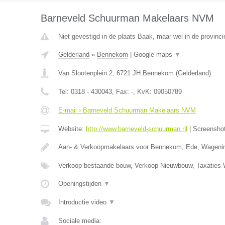
Barneveld Schuurman Makelaars NVM
Niet gevestigd in de plaats Baak, maar wel in de provinci
Gelderland
»
Bennekom
|
Google maps
▼
Van Slootenplein 2
,
6721 JH
Bennekom
(
Gelderland
)
Tel:
0318 - 430043
, Fax:
-
, KvK:
09050789
E-mail › Barneveld Schuurman Makelaars NVM
Website:
http://www.barneveld-schuurman.nl
|
Screensho
Aan- & Verkoopmakelaars voor Bennekom, Ede, Wageni
Verkoop bestaande bouw, Verkoop Nieuwbouw, Taxatie
Openingstijden
▼
Introductie video
▼
Sociale media: