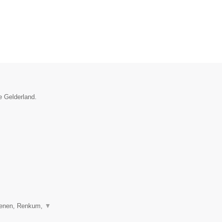
e Gelderland.
henen, Renkum,
▼