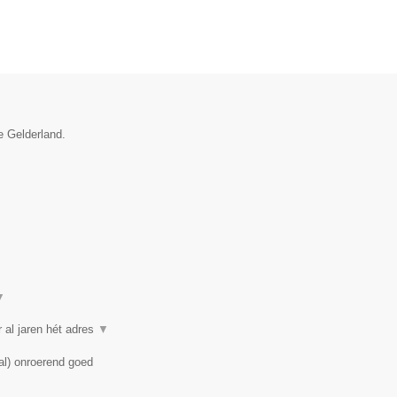
e Gelderland.
▼
 al jaren hét adres
▼
al) onroerend goed