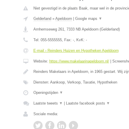
Niet gevestigd in de plaats Baak, maar wel in de provinci
Gelderland
»
Apeldoorn
|
Google maps
▼
Arnhemseweg 261
,
7333 NB
Apeldoorn
(
Gelderland
)
Tel:
055-5555555
, Fax:
-
, KvK:
-
E-mail › Reinders Huizen en Hypotheken Apeldoorn
Website:
https://www.makelaarinapeldoorn.nl/
|
Screensh
Reinders Makelaars in Apeldoorn, in 1965 gestart. Wij zi
Diensten: Aankoop, Verkoop, Taxatie, Hypotheken
Openingstijden
▼
Laatste tweets
▼
|
Laatste facebook posts
▼
Sociale media: