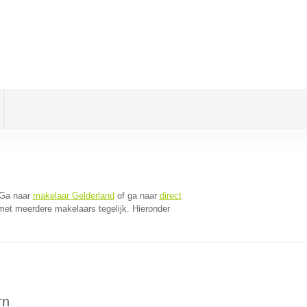
 Ga naar
makelaar Gelderland
of ga naar
direct
met meerdere makelaars tegelijk. Hieronder
rn