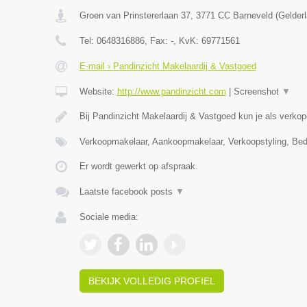
Groen van Prinstererlaan 37
,
3771 CC
Barneveld
(
Gelder
Tel:
0648316886
, Fax:
-
, KvK:
69771561
E-mail › Pandinzicht Makelaardij & Vastgoed
Website:
http://www.pandinzicht.com
|
Screenshot
▼
Bij Pandinzicht Makelaardij & Vastgoed kun je als verko
Verkoopmakelaar, Aankoopmakelaar, Verkoopstyling, Bed
Er wordt gewerkt op afspraak.
Laatste facebook posts
▼
Sociale media:
BEKIJK VOLLEDIG PROFIEL