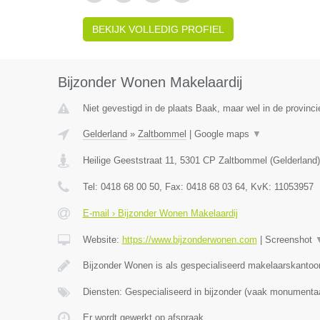
BEKIJK VOLLEDIG PROFIEL
Bijzonder Wonen Makelaardij
Niet gevestigd in de plaats Baak, maar wel in de provinci
Gelderland
»
Zaltbommel
|
Google maps
▼
Heilige Geeststraat 11
,
5301 CP
Zaltbommel
(
Gelderland
)
Tel:
0418 68 00 50
, Fax:
0418 68 03 64
, KvK:
11053957
E-mail › Bijzonder Wonen Makelaardij
Website:
https://www.bijzonderwonen.com
|
Screenshot
Bijzonder Wonen is als gespecialiseerd makelaarskantoor
Diensten: Gespecialiseerd in bijzonder (vaak monumenta
Er wordt gewerkt op afspraak.