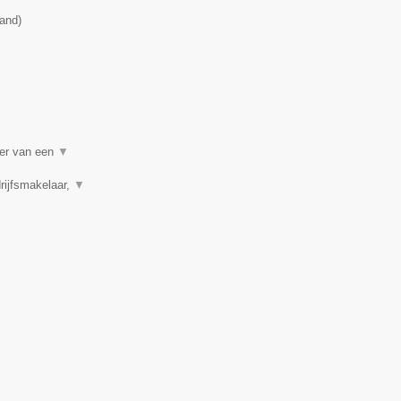
land
)
per van een
▼
rijfsmakelaar,
▼