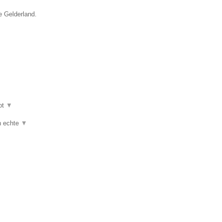
e Gelderland.
ot
▼
jn echte
▼