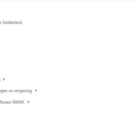
e Gelderland.
t
▼
ngen en omgeving.
▼
s Wonen NWWI,
▼