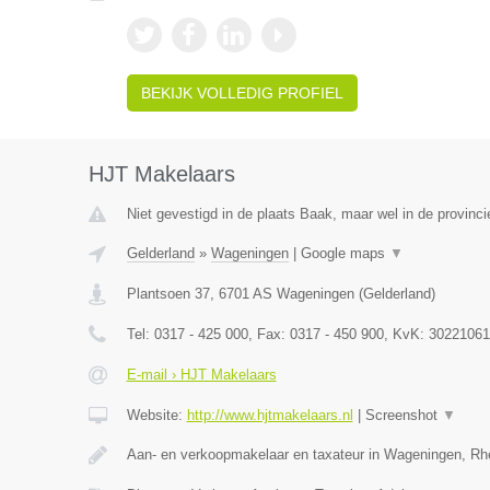
BEKIJK VOLLEDIG PROFIEL
HJT Makelaars
Niet gevestigd in de plaats Baak, maar wel in de provinci
Gelderland
»
Wageningen
|
Google maps
▼
Plantsoen 37
,
6701 AS
Wageningen
(
Gelderland
)
Tel:
0317 - 425 000
, Fax:
0317 - 450 900
, KvK:
30221061
E-mail › HJT Makelaars
Website:
http://www.hjtmakelaars.nl
|
Screenshot
▼
Aan- en verkoopmakelaar en taxateur in Wageningen, R