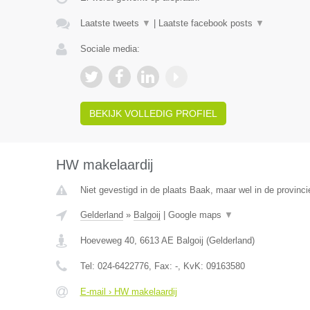
Laatste tweets
▼
|
Laatste facebook posts
▼
Sociale media:
BEKIJK VOLLEDIG PROFIEL
HW makelaardij
Niet gevestigd in de plaats Baak, maar wel in de provinci
Gelderland
»
Balgoij
|
Google maps
▼
Hoeveweg 40
,
6613 AE
Balgoij
(
Gelderland
)
Tel:
024-6422776
, Fax:
-
, KvK:
09163580
E-mail › HW makelaardij