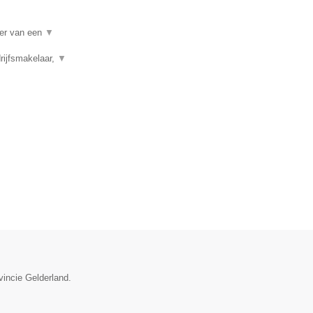
per van een
▼
rijfsmakelaar,
▼
vincie Gelderland.