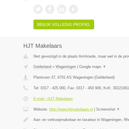
BEKIJK VOLLEDIG PROFIEL
HJT Makelaars
Niet gevestigd in de plaats Armhoede, maar wel in de pro
Gelderland
»
Wageningen
|
Google maps
▼
Plantsoen 37
,
6701 AS
Wageningen
(
Gelderland
)
Tel:
0317 - 425 000
, Fax:
0317 - 450 900
, KvK:
30221061
E-mail › HJT Makelaars
Website:
http://www.hjtmakelaars.nl
|
Screenshot
▼
Aan- en verkoopmakelaar en taxateur in Wageningen, R