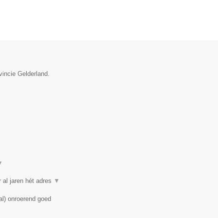
vincie Gelderland.
▼
 al jaren hét adres
▼
al) onroerend goed