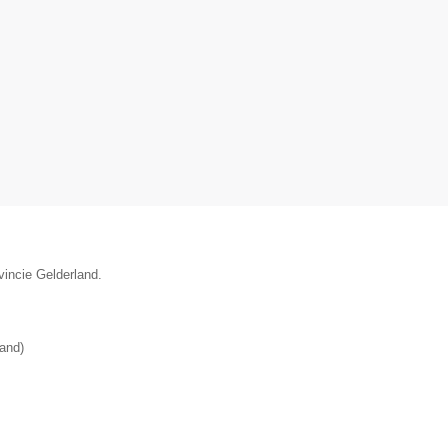
vincie Gelderland.
land
)