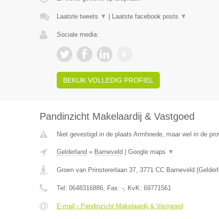
Laatste tweets
▼
|
Laatste facebook posts
▼
Sociale media:
BEKIJK VOLLEDIG PROFIEL
Pandinzicht Makelaardij & Vastgoed
Niet gevestigd in de plaats Armhoede, maar wel in de pro
Gelderland
»
Barneveld
|
Google maps
▼
Groen van Prinstererlaan 37
,
3771 CC
Barneveld
(
Gelder
Tel:
0648316886
, Fax:
-
, KvK:
69771561
E-mail › Pandinzicht Makelaardij & Vastgoed