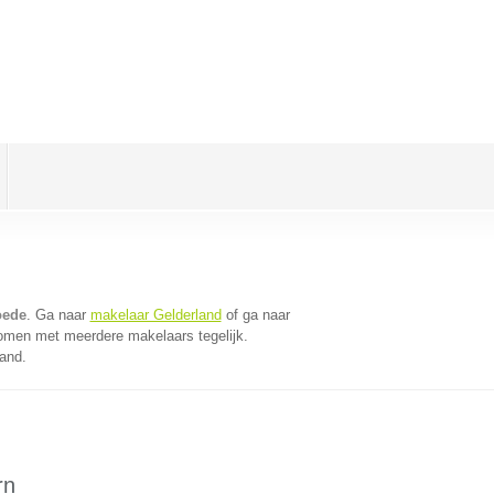
oede
. Ga naar
makelaar Gelderland
of ga naar
komen met meerdere makelaars tegelijk.
land.
rn