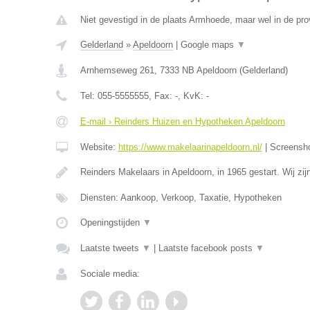
Niet gevestigd in de plaats Armhoede, maar wel in de pro
Gelderland
»
Apeldoorn
|
Google maps
▼
Arnhemseweg 261
,
7333 NB
Apeldoorn
(
Gelderland
)
Tel:
055-5555555
, Fax:
-
, KvK:
-
E-mail › Reinders Huizen en Hypotheken Apeldoorn
Website:
https://www.makelaarinapeldoorn.nl/
|
Screensh
Reinders Makelaars in Apeldoorn, in 1965 gestart. Wij zi
Diensten: Aankoop, Verkoop, Taxatie, Hypotheken
Openingstijden
▼
Laatste tweets
▼
|
Laatste facebook posts
▼
Sociale media: