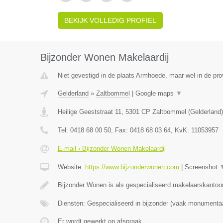
BEKIJK VOLLEDIG PROFIEL
Bijzonder Wonen Makelaardij
Niet gevestigd in de plaats Armhoede, maar wel in de pro
Gelderland
»
Zaltbommel
|
Google maps
▼
Heilige Geeststraat 11
,
5301 CP
Zaltbommel
(
Gelderland
)
Tel:
0418 68 00 50
, Fax:
0418 68 03 64
, KvK:
11053957
E-mail › Bijzonder Wonen Makelaardij
Website:
https://www.bijzonderwonen.com
|
Screenshot
Bijzonder Wonen is als gespecialiseerd makelaarskantoor
Diensten: Gespecialiseerd in bijzonder (vaak monumenta
Er wordt gewerkt op afspraak.