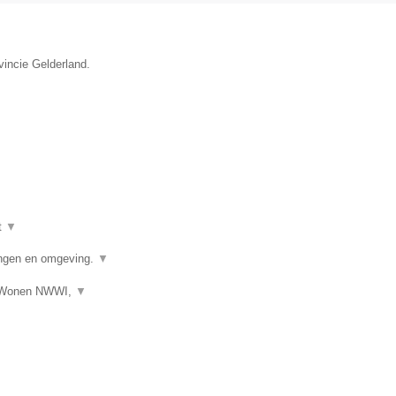
vincie Gelderland.
t
▼
ngen en omgeving.
▼
s Wonen NWWI,
▼