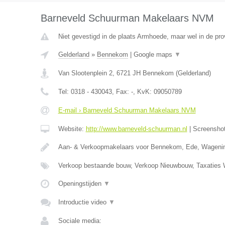
Barneveld Schuurman Makelaars NVM
Niet gevestigd in de plaats Armhoede, maar wel in de pro
Gelderland
»
Bennekom
|
Google maps
▼
Van Slootenplein 2
,
6721 JH
Bennekom
(
Gelderland
)
Tel:
0318 - 430043
, Fax:
-
, KvK:
09050789
E-mail › Barneveld Schuurman Makelaars NVM
Website:
http://www.barneveld-schuurman.nl
|
Screensho
Aan- & Verkoopmakelaars voor Bennekom, Ede, Wageni
Verkoop bestaande bouw, Verkoop Nieuwbouw, Taxatie
Openingstijden
▼
Introductie video
▼
Sociale media: