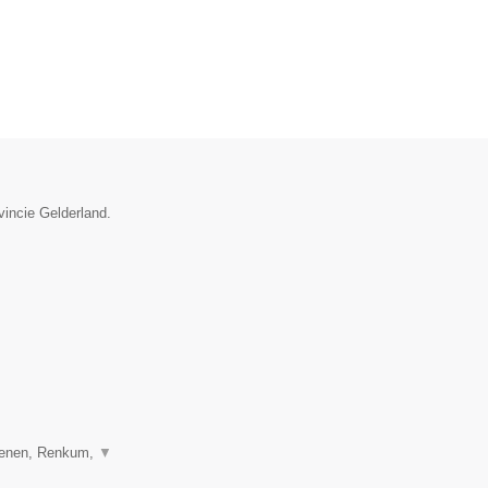
vincie Gelderland.
henen, Renkum,
▼