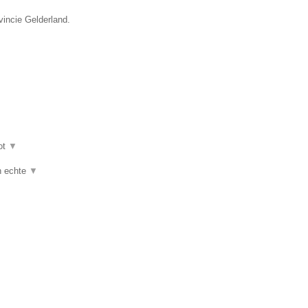
vincie Gelderland.
ot
▼
jn echte
▼