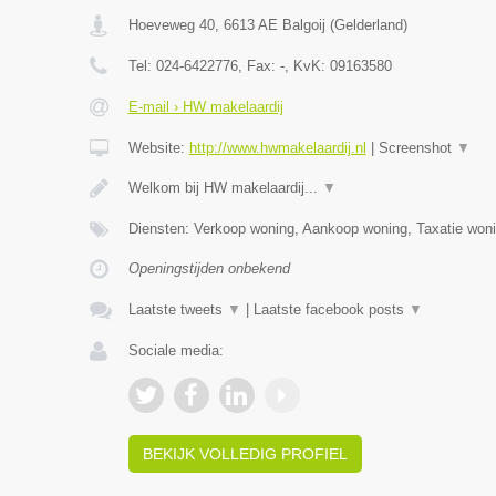
Hoeveweg 40
,
6613 AE
Balgoij
(
Gelderland
)
Tel:
024-6422776
, Fax:
-
, KvK:
09163580
E-mail › HW makelaardij
Website:
http://www.hwmakelaardij.nl
|
Screenshot
▼
Welkom bij HW makelaardij...
▼
Diensten: Verkoop woning, Aankoop woning, Taxatie woni
Openingstijden onbekend
Laatste tweets
▼
|
Laatste facebook posts
▼
Sociale media:
BEKIJK VOLLEDIG PROFIEL