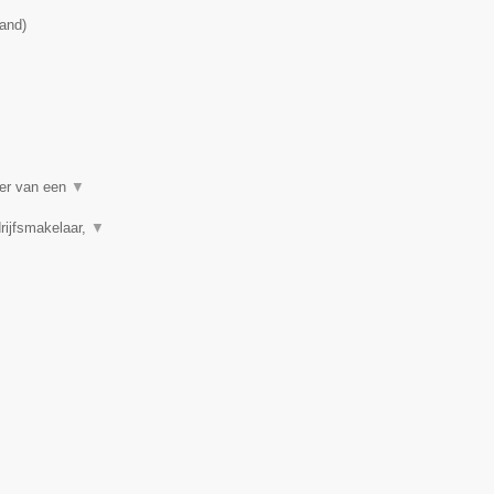
land
)
per van een
▼
rijfsmakelaar,
▼