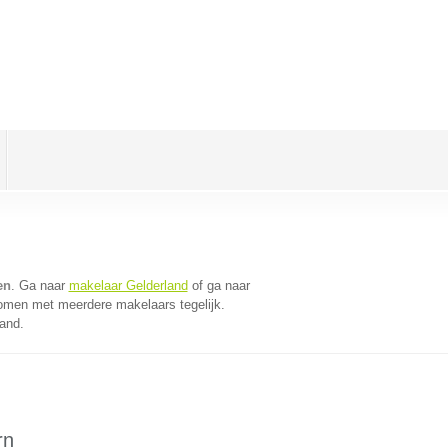
en
. Ga naar
makelaar Gelderland
of ga naar
komen met meerdere makelaars tegelijk.
land.
rn