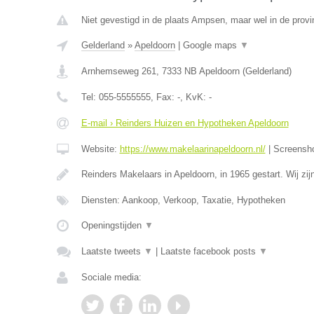
Niet gevestigd in de plaats Ampsen, maar wel in de provi
Gelderland
»
Apeldoorn
|
Google maps
▼
Arnhemseweg 261
,
7333 NB
Apeldoorn
(
Gelderland
)
Tel:
055-5555555
, Fax:
-
, KvK:
-
E-mail › Reinders Huizen en Hypotheken Apeldoorn
Website:
https://www.makelaarinapeldoorn.nl/
|
Screensh
Reinders Makelaars in Apeldoorn, in 1965 gestart. Wij zi
Diensten: Aankoop, Verkoop, Taxatie, Hypotheken
Openingstijden
▼
Laatste tweets
▼
|
Laatste facebook posts
▼
Sociale media: