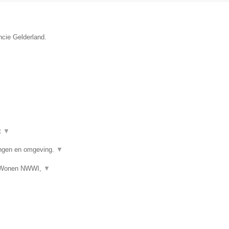
ncie Gelderland.
t
▼
ngen en omgeving.
▼
s Wonen NWWI,
▼