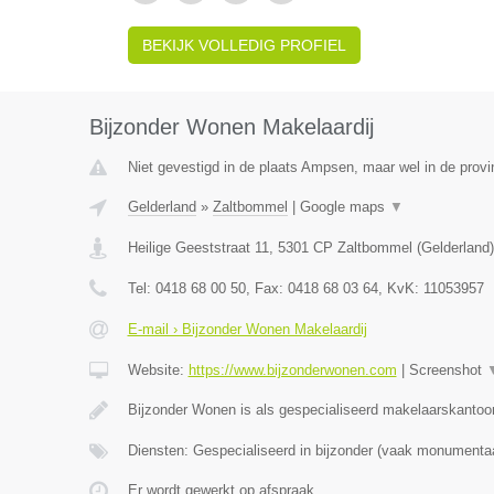
BEKIJK VOLLEDIG PROFIEL
Bijzonder Wonen Makelaardij
Niet gevestigd in de plaats Ampsen, maar wel in de provi
Gelderland
»
Zaltbommel
|
Google maps
▼
Heilige Geeststraat 11
,
5301 CP
Zaltbommel
(
Gelderland
)
Tel:
0418 68 00 50
, Fax:
0418 68 03 64
, KvK:
11053957
E-mail › Bijzonder Wonen Makelaardij
Website:
https://www.bijzonderwonen.com
|
Screenshot
Bijzonder Wonen is als gespecialiseerd makelaarskantoor
Diensten: Gespecialiseerd in bijzonder (vaak monumenta
Er wordt gewerkt op afspraak.