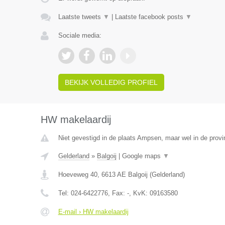
Laatste tweets
▼
|
Laatste facebook posts
▼
Sociale media:
BEKIJK VOLLEDIG PROFIEL
HW makelaardij
Niet gevestigd in de plaats Ampsen, maar wel in de provi
Gelderland
»
Balgoij
|
Google maps
▼
Hoeveweg 40
,
6613 AE
Balgoij
(
Gelderland
)
Tel:
024-6422776
, Fax:
-
, KvK:
09163580
E-mail › HW makelaardij