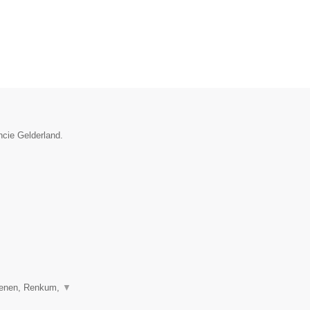
ncie Gelderland.
henen, Renkum,
▼