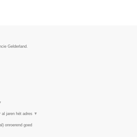
ncie Gelderland.
▼
 al jaren hét adres
▼
al) onroerend goed