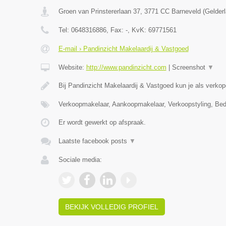
Groen van Prinstererlaan 37
,
3771 CC
Barneveld
(
Gelder
Tel:
0648316886
, Fax:
-
, KvK:
69771561
E-mail › Pandinzicht Makelaardij & Vastgoed
Website:
http://www.pandinzicht.com
|
Screenshot
▼
Bij Pandinzicht Makelaardij & Vastgoed kun je als verko
Verkoopmakelaar, Aankoopmakelaar, Verkoopstyling, Bed
Er wordt gewerkt op afspraak.
Laatste facebook posts
▼
Sociale media:
BEKIJK VOLLEDIG PROFIEL