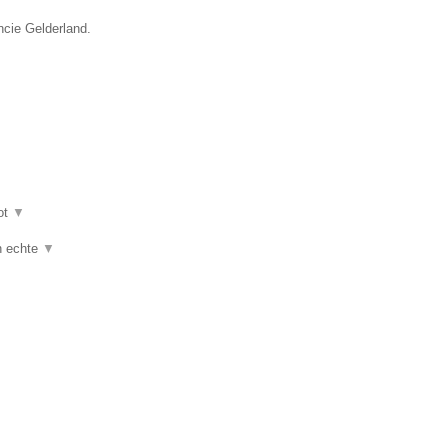
ncie Gelderland.
ot
▼
jn echte
▼