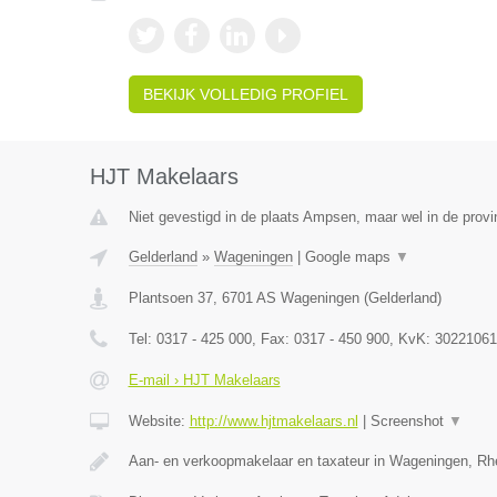
BEKIJK VOLLEDIG PROFIEL
HJT Makelaars
Niet gevestigd in de plaats Ampsen, maar wel in de provi
Gelderland
»
Wageningen
|
Google maps
▼
Plantsoen 37
,
6701 AS
Wageningen
(
Gelderland
)
Tel:
0317 - 425 000
, Fax:
0317 - 450 900
, KvK:
30221061
E-mail › HJT Makelaars
Website:
http://www.hjtmakelaars.nl
|
Screenshot
▼
Aan- en verkoopmakelaar en taxateur in Wageningen, R