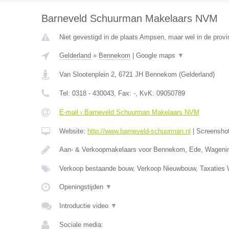
Barneveld Schuurman Makelaars NVM
Niet gevestigd in de plaats Ampsen, maar wel in de provi
Gelderland
»
Bennekom
|
Google maps
▼
Van Slootenplein 2
,
6721 JH
Bennekom
(
Gelderland
)
Tel:
0318 - 430043
, Fax:
-
, KvK:
09050789
E-mail › Barneveld Schuurman Makelaars NVM
Website:
http://www.barneveld-schuurman.nl
|
Screensho
Aan- & Verkoopmakelaars voor Bennekom, Ede, Wageni
Verkoop bestaande bouw, Verkoop Nieuwbouw, Taxatie
Openingstijden
▼
Introductie video
▼
Sociale media: