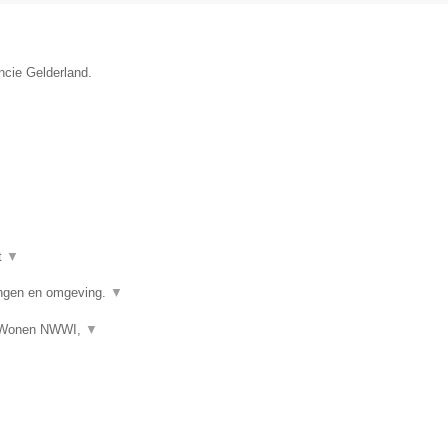
ncie Gelderland.
t
▼
ngen en omgeving.
▼
s Wonen NWWI,
▼