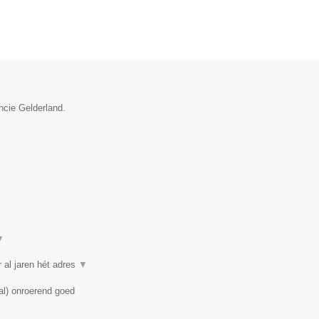
ncie Gelderland.
▼
 al jaren hét adres
▼
al) onroerend goed