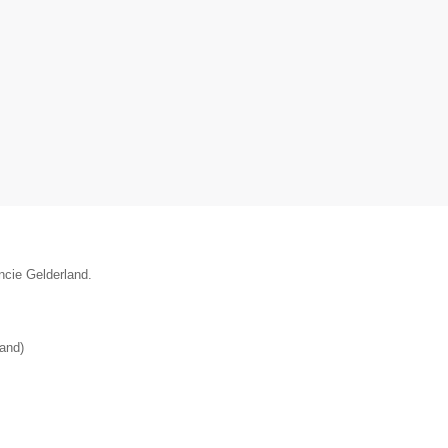
ncie Gelderland.
land
)