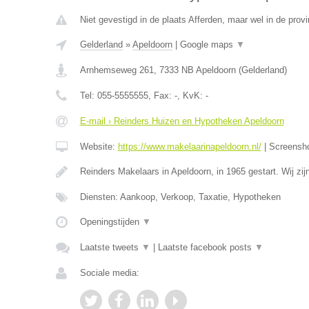
Niet gevestigd in de plaats Afferden, maar wel in de provi
Gelderland
»
Apeldoorn
|
Google maps
▼
Arnhemseweg 261
,
7333 NB
Apeldoorn
(
Gelderland
)
Tel:
055-5555555
, Fax:
-
, KvK:
-
E-mail › Reinders Huizen en Hypotheken Apeldoorn
Website:
https://www.makelaarinapeldoorn.nl/
|
Screensh
Reinders Makelaars in Apeldoorn, in 1965 gestart. Wij zi
Diensten: Aankoop, Verkoop, Taxatie, Hypotheken
Openingstijden
▼
Laatste tweets
▼
|
Laatste facebook posts
▼
Sociale media: