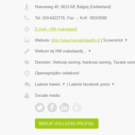
Hoeveweg 40
,
6613 AE
Balgoij
(
Gelderland
)
Tel:
024-6422776
, Fax:
-
, KvK:
09163580
E-mail › HW makelaardij
Website:
http://www.hwmakelaardij.nl
|
Screenshot
▼
Welkom bij HW makelaardij...
▼
Diensten: Verkoop woning, Aankoop woning, Taxatie woni
Openingstijden onbekend
Laatste tweets
▼
|
Laatste facebook posts
▼
Sociale media:
BEKIJK VOLLEDIG PROFIEL