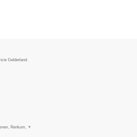
ncie Gelderland.
henen, Renkum,
▼