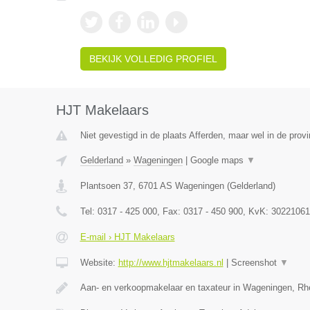
BEKIJK VOLLEDIG PROFIEL
HJT Makelaars
Niet gevestigd in de plaats Afferden, maar wel in de provi
Gelderland
»
Wageningen
|
Google maps
▼
Plantsoen 37
,
6701 AS
Wageningen
(
Gelderland
)
Tel:
0317 - 425 000
, Fax:
0317 - 450 900
, KvK:
30221061
E-mail › HJT Makelaars
Website:
http://www.hjtmakelaars.nl
|
Screenshot
▼
Aan- en verkoopmakelaar en taxateur in Wageningen, R