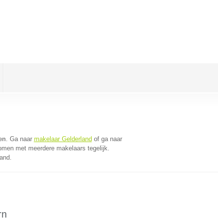
en
. Ga naar
makelaar Gelderland
of ga naar
komen met meerdere makelaars tegelijk.
land.
rn