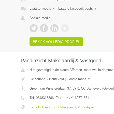
Laatste tweets
▼
|
Laatste facebook posts
▼
Sociale media:
BEKIJK VOLLEDIG PROFIEL
Pandinzicht Makelaardij & Vastgoed
Niet gevestigd in de plaats Afferden, maar wel in de provi
Gelderland
»
Barneveld
|
Google maps
▼
Groen van Prinstererlaan 37
,
3771 CC
Barneveld
(
Gelder
Tel:
0648316886
, Fax:
-
, KvK:
69771561
E-mail › Pandinzicht Makelaardij & Vastgoed