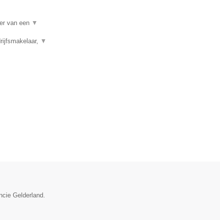
per van een
▼
rijfsmakelaar,
▼
ncie Gelderland.