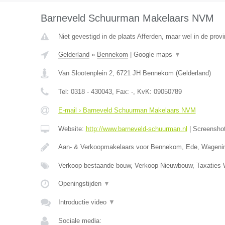
Barneveld Schuurman Makelaars NVM
Niet gevestigd in de plaats Afferden, maar wel in de provi
Gelderland
»
Bennekom
|
Google maps
▼
Van Slootenplein 2
,
6721 JH
Bennekom
(
Gelderland
)
Tel:
0318 - 430043
, Fax:
-
, KvK:
09050789
E-mail › Barneveld Schuurman Makelaars NVM
Website:
http://www.barneveld-schuurman.nl
|
Screensho
Aan- & Verkoopmakelaars voor Bennekom, Ede, Wageni
Verkoop bestaande bouw, Verkoop Nieuwbouw, Taxatie
Openingstijden
▼
Introductie video
▼
Sociale media: