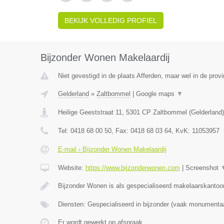
BEKIJK VOLLEDIG PROFIEL
Bijzonder Wonen Makelaardij
Niet gevestigd in de plaats Afferden, maar wel in de provi
Gelderland
»
Zaltbommel
|
Google maps
▼
Heilige Geeststraat 11
,
5301 CP
Zaltbommel
(
Gelderland
)
Tel:
0418 68 00 50
, Fax:
0418 68 03 64
, KvK:
11053957
E-mail › Bijzonder Wonen Makelaardij
Website:
https://www.bijzonderwonen.com
|
Screenshot
Bijzonder Wonen is als gespecialiseerd makelaarskantoor
Diensten: Gespecialiseerd in bijzonder (vaak monumenta
Er wordt gewerkt op afspraak.