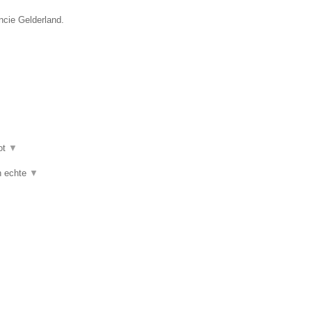
ncie Gelderland.
ot
▼
jn echte
▼