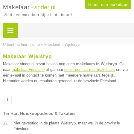
Ik ben een
makelaar
Makelaar
-vinder.nl
Vind een makelaar bij u in de buurt!
U bent nu hier:
Home
»
Friesland
»
Wjelsryp
Makelaar Wjelsryp
Makelaar-vinder.nl bevat helaas nog geen
makelaars in Wjelsryp
. Ga
naar
makelaar Friesland
of ga naar
direct contact met makelaars
om via
één e-mail in contact te komen met meerdere makelaars tegelijk.
Hieronder worden nu resultaten getoond uit de provincie Friesland.
1
Ter Hart Huiskoopadvies & Taxaties
Niet gevestigd in de plaats Wjelsryp, maar wel in de provincie
Friesland.