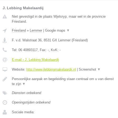
J. Lebbing Makelaardij
Niet gevestigd in de plaats Wjelsryp, maar wel in de provincie
Friesland.
Friesland
»
Lemmer
|
Google maps
▼
F. v.d. Walstraat 36
,
8531 GX
Lemmer
(
Friesland
)
Tel:
06 40893117
, Fax:
-
, KvK:
-
E-mail › J. Lebbing Makelaardij
Website:
http://www.jlebbingmakelaardij.nl
|
Screenshot
▼
Persoonlijke aanpak en begeleiding staan centraal om u van dienst
te zijn
▼
Diensten onbekend
Openingstijden onbekend
Sociale media: