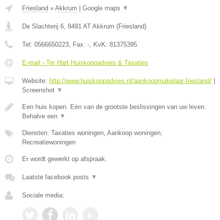
Friesland
»
Akkrum
|
Google maps
▼
De Slachterij 6
,
8491 AT
Akkrum
(
Friesland
)
Tel:
0566650223
, Fax:
-
, KvK:
81375395
E-mail › Ter Hart Huiskoopadvies & Taxaties
Website:
http://www.huiskoopadvies.nl/aankoopmakelaar-friesland/
|
Screenshot
▼
Een huis kopen. Eén van de grootste beslissingen van uw leven.
Behalve een
▼
Diensten: Taxaties woningen, Aankoop woningen,
Recreatiewoningen
Er wordt gewerkt op afspraak.
Laatste facebook posts
▼
Sociale media: