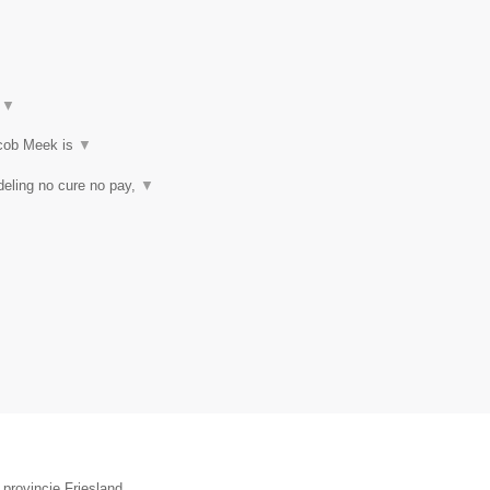
t
▼
acob Meek is
▼
eling no cure no pay,
▼
provincie Friesland.