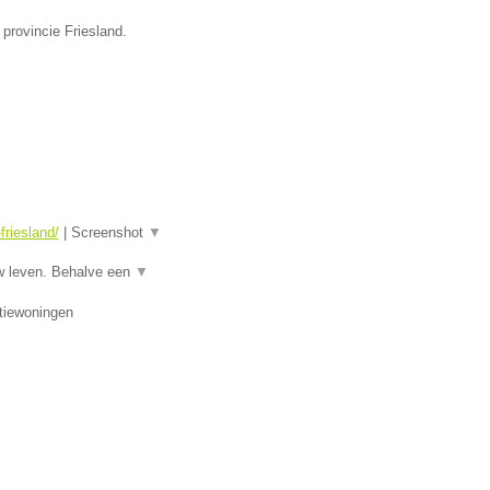
provincie Friesland.
riesland/
|
Screenshot
▼
w leven. Behalve een
▼
tiewoningen