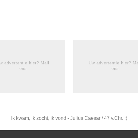
w advertentie hier? Mail
Uw advertentie hier? Ma
ons
ons
Ik kwam, ik zocht, ik vond - Julius Caesar / 47 v.Chr. ;)