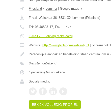
Friesland
»
Lemmer
|
Google maps
▼
F. v.d. Walstraat 36
,
8531 GX
Lemmer
(
Friesland
)
Tel:
06 40893117
, Fax:
-
, KvK:
-
E-mail › J. Lebbing Makelaardij
Website:
http://www.jlebbingmakelaardij.nl
|
Screenshot
Persoonlijke aanpak en begeleiding staan centraal om u v
Diensten onbekend
Openingstijden onbekend
Sociale media:
BEKIJK VOLLEDIG PROFIEL