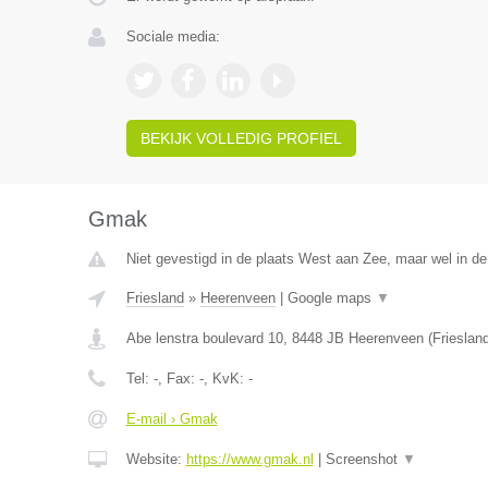
Sociale media:
BEKIJK VOLLEDIG PROFIEL
Gmak
Niet gevestigd in de plaats West aan Zee, maar wel in de 
Friesland
»
Heerenveen
|
Google maps
▼
Abe lenstra boulevard 10
,
8448 JB
Heerenveen
(
Frieslan
Tel:
-
, Fax:
-
, KvK:
-
E-mail › Gmak
Website:
https://www.gmak.nl
|
Screenshot
▼