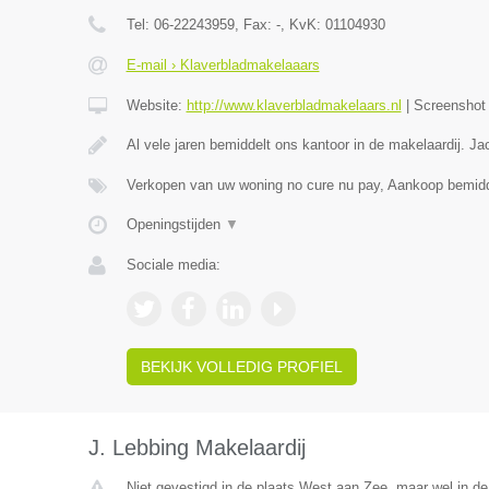
Tel:
06-22243959
, Fax:
-
, KvK:
01104930
E-mail › Klaverbladmakelaaars
Website:
http://www.klaverbladmakelaars.nl
|
Screensho
Al vele jaren bemiddelt ons kantoor in de makelaardij. J
Verkopen van uw woning no cure nu pay, Aankoop bemidd
Openingstijden
▼
Sociale media:
BEKIJK VOLLEDIG PROFIEL
J. Lebbing Makelaardij
Niet gevestigd in de plaats West aan Zee, maar wel in de 