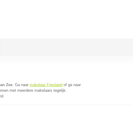
aan Zee
. Ga naar
makelaar Friesland
of ga naar
komen met meerdere makelaars tegelijk.
nd.