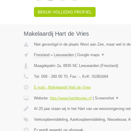
BEKIJK VOLLEDIG PROFIEL
Makelaardij Hart de Vries
Niet gevestigd in de plaats West aan Zee, maar wel in de 
Friesland
»
Leeuwarden
|
Google maps
▼
Maagdepalm 2a
,
8935 NC
Leeuwarden
(
Friesland
)
Tel:
058 - 280 00 70
, Fax:
-
, KvK:
01081684
E-mail › Makelaardij Hart de Vries
Website:
http://www.hartdevries.nl
|
Screenshot
▼
Al 20 jaar staan wij in het Hart van uw woonomgeving ne
Verkoopbemiddeling, Aankoopbemiddeling, Nieuwbouw, Ad
Er wordt gewerkt op afspraak.