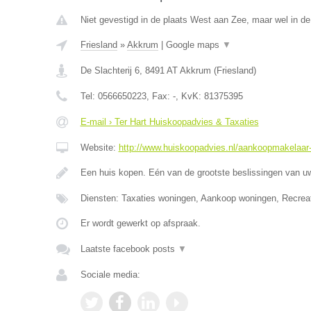
Niet gevestigd in de plaats West aan Zee, maar wel in de 
Friesland
»
Akkrum
|
Google maps
▼
De Slachterij 6
,
8491 AT
Akkrum
(
Friesland
)
Tel:
0566650223
, Fax:
-
, KvK:
81375395
E-mail › Ter Hart Huiskoopadvies & Taxaties
Website:
http://www.huiskoopadvies.nl/aankoopmakelaar-f
Een huis kopen. Eén van de grootste beslissingen van u
Diensten: Taxaties woningen, Aankoop woningen, Recrea
Er wordt gewerkt op afspraak.
Laatste facebook posts
▼
Sociale media: