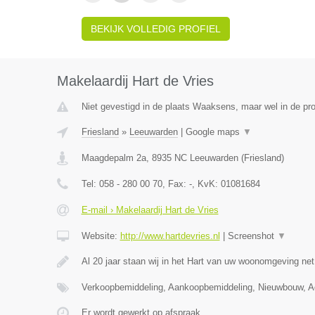
BEKIJK VOLLEDIG PROFIEL
Makelaardij Hart de Vries
Niet gevestigd in de plaats Waaksens, maar wel in de pro
Friesland
»
Leeuwarden
|
Google maps
▼
Maagdepalm 2a
,
8935 NC
Leeuwarden
(
Friesland
)
Tel:
058 - 280 00 70
, Fax:
-
, KvK:
01081684
E-mail › Makelaardij Hart de Vries
Website:
http://www.hartdevries.nl
|
Screenshot
▼
Al 20 jaar staan wij in het Hart van uw woonomgeving ne
Verkoopbemiddeling, Aankoopbemiddeling, Nieuwbouw, Ad
Er wordt gewerkt op afspraak.