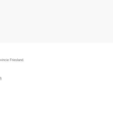
vincie Friesland.
d
)