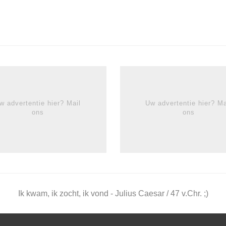
w advertentie hier? Mail
Uw advertentie hier? Ma
ons
ons
Ik kwam, ik zocht, ik vond - Julius Caesar / 47 v.Chr. ;)