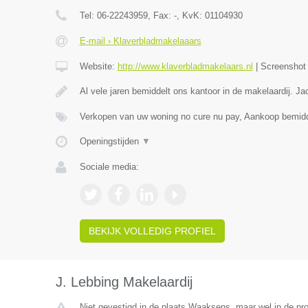
Tel:
06-22243959
, Fax:
-
, KvK:
01104930
E-mail › Klaverbladmakelaaars
Website:
http://www.klaverbladmakelaars.nl
|
Screensho
Al vele jaren bemiddelt ons kantoor in de makelaardij. J
Verkopen van uw woning no cure nu pay, Aankoop bemidd
Openingstijden
▼
Sociale media:
BEKIJK VOLLEDIG PROFIEL
J. Lebbing Makelaardij
Niet gevestigd in de plaats Waaksens, maar wel in de pro