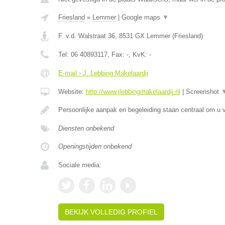
Friesland
»
Lemmer
|
Google maps
▼
F. v.d. Walstraat 36
,
8531 GX
Lemmer
(
Friesland
)
Tel:
06 40893117
, Fax:
-
, KvK:
-
E-mail › J. Lebbing Makelaardij
Website:
http://www.jlebbingmakelaardij.nl
|
Screenshot
Persoonlijke aanpak en begeleiding staan centraal om u v
Diensten onbekend
Openingstijden onbekend
Sociale media:
BEKIJK VOLLEDIG PROFIEL