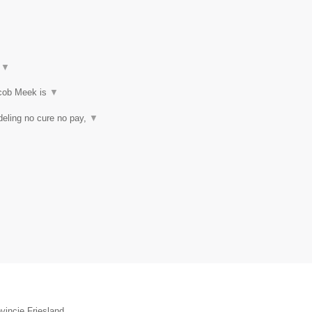
t
▼
acob Meek is
▼
eling no cure no pay,
▼
vincie Friesland.