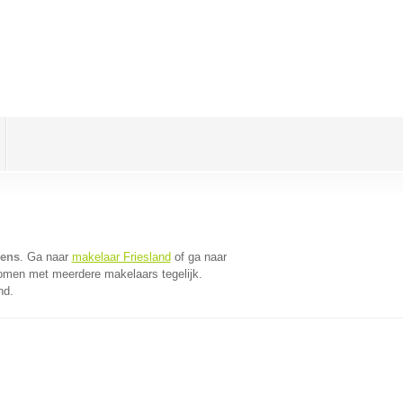
sens
. Ga naar
makelaar Friesland
of ga naar
komen met meerdere makelaars tegelijk.
nd.