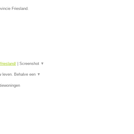
vincie Friesland.
riesland/
|
Screenshot
▼
w leven. Behalve een
▼
tiewoningen