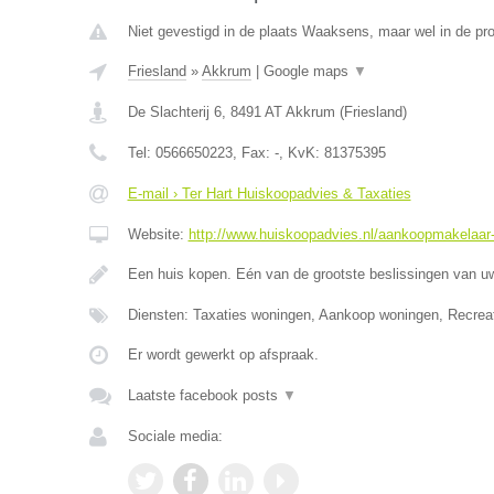
Niet gevestigd in de plaats Waaksens, maar wel in de pro
Friesland
»
Akkrum
|
Google maps
▼
De Slachterij 6
,
8491 AT
Akkrum
(
Friesland
)
Tel:
0566650223
, Fax:
-
, KvK:
81375395
E-mail › Ter Hart Huiskoopadvies & Taxaties
Website:
http://www.huiskoopadvies.nl/aankoopmakelaar-f
Een huis kopen. Eén van de grootste beslissingen van u
Diensten: Taxaties woningen, Aankoop woningen, Recrea
Er wordt gewerkt op afspraak.
Laatste facebook posts
▼
Sociale media: