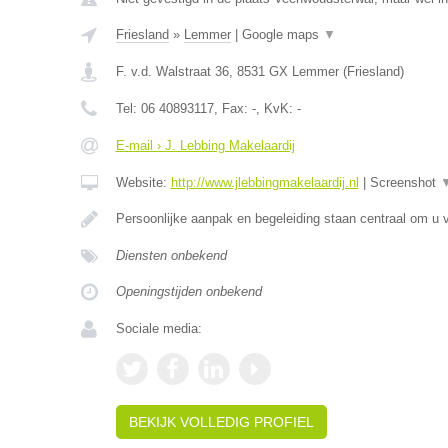
Friesland
»
Lemmer
|
Google maps
▼
F. v.d. Walstraat 36
,
8531 GX
Lemmer
(
Friesland
)
Tel:
06 40893117
, Fax:
-
, KvK:
-
E-mail › J. Lebbing Makelaardij
Website:
http://www.jlebbingmakelaardij.nl
|
Screenshot
Persoonlijke aanpak en begeleiding staan centraal om u v
Diensten onbekend
Openingstijden onbekend
Sociale media:
BEKIJK VOLLEDIG PROFIEL