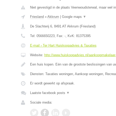
Niet gevestigd in de plaats Veenwoudsterwal, maar wel in
Friesland
»
Akkrum
|
Google maps
▼
De Slachterij 6
,
8491 AT
Akkrum
(
Friesland
)
Tel:
0566650223
, Fax:
-
, KvK:
81375395
E-mail › Ter Hart Huiskoopadvies & Taxaties
Website:
http://www.huiskoopadvies.nl/aankoopmakelaar-f
Een huis kopen. Eén van de grootste beslissingen van u
Diensten: Taxaties woningen, Aankoop woningen, Recrea
Er wordt gewerkt op afspraak.
Laatste facebook posts
▼
Sociale media: