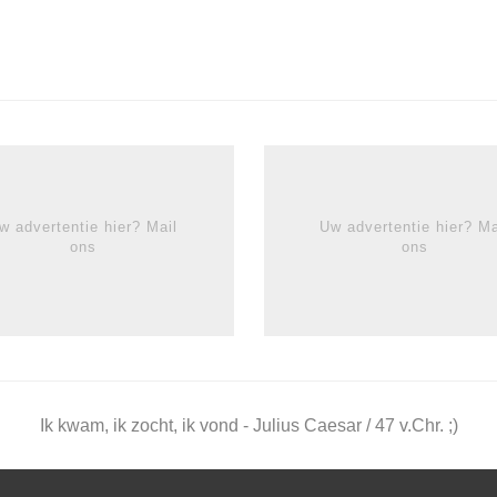
w advertentie hier? Mail
Uw advertentie hier? Ma
ons
ons
Ik kwam, ik zocht, ik vond - Julius Caesar / 47 v.Chr. ;)