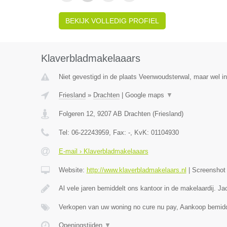
BEKIJK VOLLEDIG PROFIEL
Klaverbladmakelaaars
Niet gevestigd in de plaats Veenwoudsterwal, maar wel in
Friesland
»
Drachten
|
Google maps
▼
Folgeren 12
,
9207 AB
Drachten
(
Friesland
)
Tel:
06-22243959
, Fax:
-
, KvK:
01104930
E-mail › Klaverbladmakelaaars
Website:
http://www.klaverbladmakelaars.nl
|
Screensho
Al vele jaren bemiddelt ons kantoor in de makelaardij. J
Verkopen van uw woning no cure nu pay, Aankoop bemidd
Openingstijden
▼