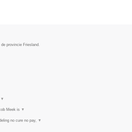
 de provincie Friesland.
t
▼
acob Meek is
▼
eling no cure no pay,
▼