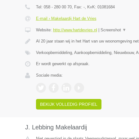
Tel:
058 - 280 00 70
, Fax:
-
, KvK:
01081684
E-mail › Makelaardij Hart de Vries
Website:
http://www.hartdevries.nl
|
Screenshot
▼
Al 20 jaar staan wij in het Hart van uw woonomgeving ne
Verkoopbemiddeling, Aankoopbemiddeling, Nieuwbouw, Ad
Er wordt gewerkt op afspraak.
Sociale media:
BEKIJK VOLLEDIG PROFIEL
J. Lebbing Makelaardij
Niet gevestigd in de plaats Veenwoudsterwal, maar wel in