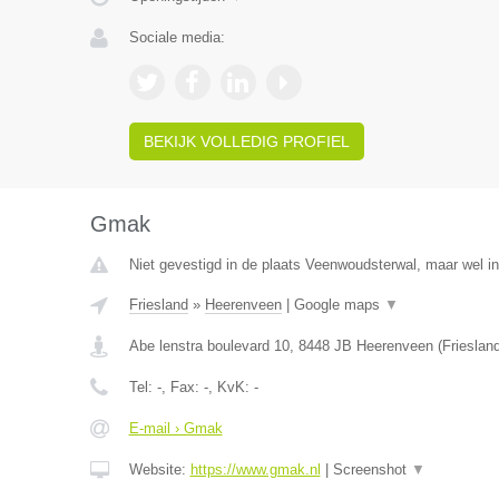
Sociale media:
BEKIJK VOLLEDIG PROFIEL
Gmak
Niet gevestigd in de plaats Veenwoudsterwal, maar wel in
Friesland
»
Heerenveen
|
Google maps
▼
Abe lenstra boulevard 10
,
8448 JB
Heerenveen
(
Frieslan
Tel:
-
, Fax:
-
, KvK:
-
E-mail › Gmak
Website:
https://www.gmak.nl
|
Screenshot
▼