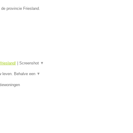
 de provincie Friesland.
riesland/
|
Screenshot
▼
w leven. Behalve een
▼
tiewoningen