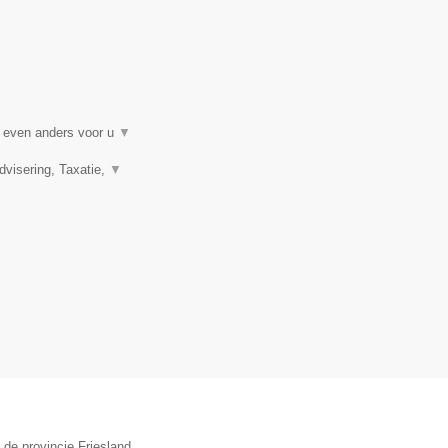
t even anders voor u
▼
visering, Taxatie,
▼
 de provincie Friesland.