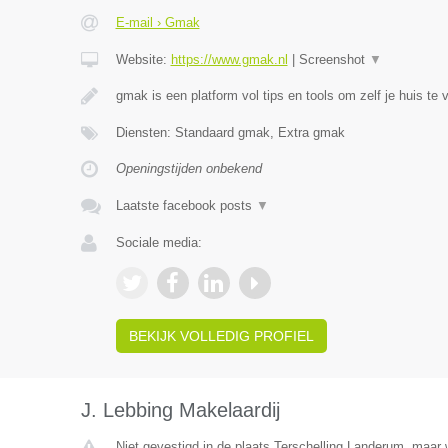
E-mail › Gmak
Website:
https://www.gmak.nl
|
Screenshot
▼
gmak is een platform vol tips en tools om zelf je huis te 
Diensten: Standaard gmak, Extra gmak
Openingstijden onbekend
Laatste facebook posts
▼
Sociale media:
BEKIJK VOLLEDIG PROFIEL
J. Lebbing Makelaardij
Niet gevestigd in de plaats Terschelling Landerum, maar w