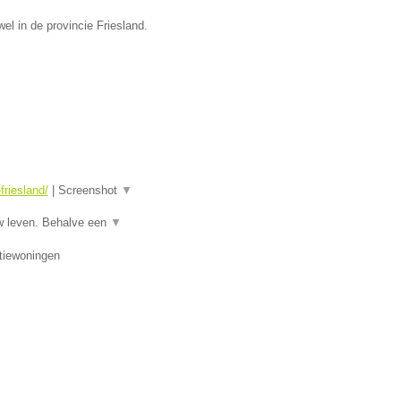
el in de provincie Friesland.
riesland/
|
Screenshot
▼
w leven. Behalve een
▼
tiewoningen