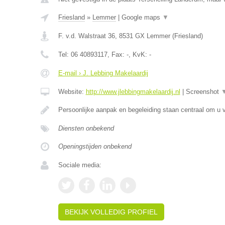
Friesland
»
Lemmer
|
Google maps
▼
F. v.d. Walstraat 36
,
8531 GX
Lemmer
(
Friesland
)
Tel:
06 40893117
, Fax:
-
, KvK:
-
E-mail › J. Lebbing Makelaardij
Website:
http://www.jlebbingmakelaardij.nl
|
Screenshot
Persoonlijke aanpak en begeleiding staan centraal om u v
Diensten onbekend
Openingstijden onbekend
Sociale media:
BEKIJK VOLLEDIG PROFIEL