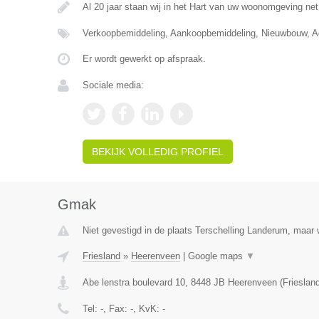
Al 20 jaar staan wij in het Hart van uw woonomgeving ne
Verkoopbemiddeling, Aankoopbemiddeling, Nieuwbouw, Ad
Er wordt gewerkt op afspraak.
Sociale media:
BEKIJK VOLLEDIG PROFIEL
Gmak
Niet gevestigd in de plaats Terschelling Landerum, maar w
Friesland
»
Heerenveen
|
Google maps
▼
Abe lenstra boulevard 10
,
8448 JB
Heerenveen
(
Frieslan
Tel:
-
, Fax:
-
, KvK:
-