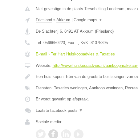
Niet gevestigd in de plaats Terschelling Landerum, maar w
Friesland
»
Akkrum
|
Google maps
▼
De Slachterij 6
,
8491 AT
Akkrum
(
Friesland
)
Tel:
0566650223
, Fax:
-
, KvK:
81375395
E-mail › Ter Hart Huiskoopadvies & Taxaties
Website:
http://www.huiskoopadvies.nl/aankoopmakelaar-f
Een huis kopen. Eén van de grootste beslissingen van u
Diensten: Taxaties woningen, Aankoop woningen, Recrea
Er wordt gewerkt op afspraak.
Laatste facebook posts
▼
Sociale media: