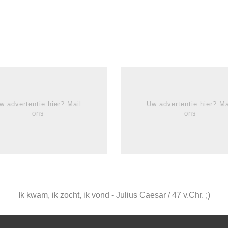
w advertentie hier? Mail
Uw advertentie hier? Ma
ons
ons
Ik kwam, ik zocht, ik vond - Julius Caesar / 47 v.Chr. ;)