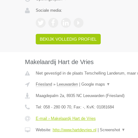
Sociale media:
BEKIJK VOLLEDIG PROFIEL
Makelaardij Hart de Vries
Niet gevestigd in de plaats Terschelling Landerum, maar w
Friesland
»
Leeuwarden
|
Google maps
▼
Maagdepalm 2a
,
8935 NC
Leeuwarden
(
Friesland
)
Tel:
058 - 280 00 70
, Fax:
-
, KvK:
01081684
E-mail › Makelaardij Hart de Vries
Website:
http://www.hartdevries.nl
|
Screenshot
▼