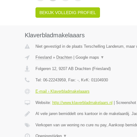
BEKIJK VOLLEDIG PROFIEL
Klaverbladmakelaaars
Niet gevestigd in de plaats Terschelling Landerum, maar w
Friesland
»
Drachten
|
Google maps
▼
Folgeren 12
,
9207 AB
Drachten
(
Friesland
)
Tel:
06-22243959
, Fax:
-
, KvK:
01104930
E-mail › Klaverbladmakelaaars
Website:
http://www.klaverbladmakelaars.nl
|
Screensho
Al vele jaren bemiddelt ons kantoor in de makelaardij. J
Verkopen van uw woning no cure nu pay, Aankoop bemidd
Openingstijden
▼