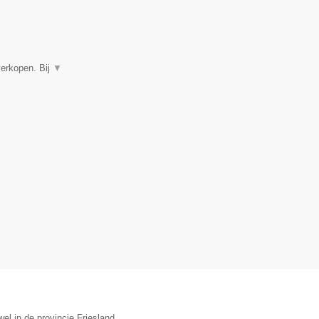
verkopen. Bij
▼
el in de provincie Friesland.