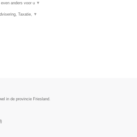
t even anders voor u
▼
visering, Taxatie,
▼
el in de provincie Friesland.
d
)