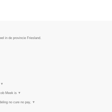
el in de provincie Friesland.
t
▼
acob Meek is
▼
eling no cure no pay,
▼