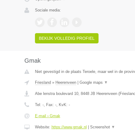
Sociale media:
BEKIJK VOLLEDIG PROFIEL
Gmak
Niet gevestigd in de plaats Teroele, maar wel in de provin
Friesland
»
Heerenveen
|
Google maps
▼
Abe lenstra boulevard 10
,
8448 JB
Heerenveen
(
Frieslan
Tel:
-
, Fax:
-
, KvK:
-
E-mail › Gmak
Website:
https://www.gmak.nl
|
Screenshot
▼