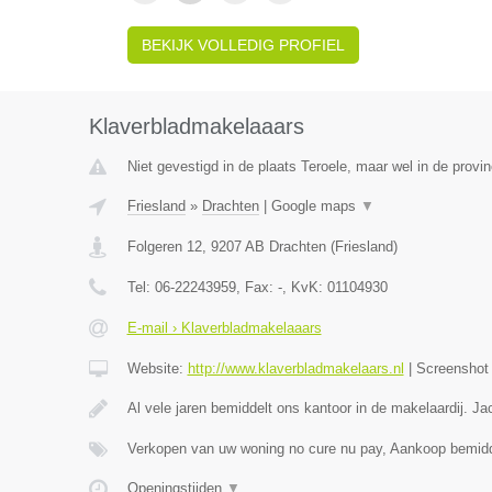
BEKIJK VOLLEDIG PROFIEL
Klaverbladmakelaaars
Niet gevestigd in de plaats Teroele, maar wel in de provin
Friesland
»
Drachten
|
Google maps
▼
Folgeren 12
,
9207 AB
Drachten
(
Friesland
)
Tel:
06-22243959
, Fax:
-
, KvK:
01104930
E-mail › Klaverbladmakelaaars
Website:
http://www.klaverbladmakelaars.nl
|
Screensho
Al vele jaren bemiddelt ons kantoor in de makelaardij. J
Verkopen van uw woning no cure nu pay, Aankoop bemidd
Openingstijden
▼