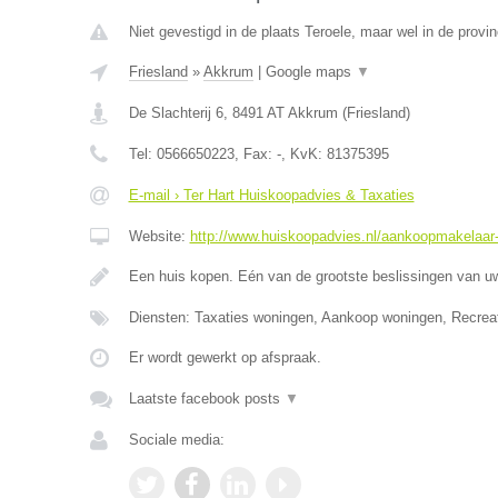
Niet gevestigd in de plaats Teroele, maar wel in de provin
Friesland
»
Akkrum
|
Google maps
▼
De Slachterij 6
,
8491 AT
Akkrum
(
Friesland
)
Tel:
0566650223
, Fax:
-
, KvK:
81375395
E-mail › Ter Hart Huiskoopadvies & Taxaties
Website:
http://www.huiskoopadvies.nl/aankoopmakelaar-f
Een huis kopen. Eén van de grootste beslissingen van u
Diensten: Taxaties woningen, Aankoop woningen, Recrea
Er wordt gewerkt op afspraak.
Laatste facebook posts
▼
Sociale media: