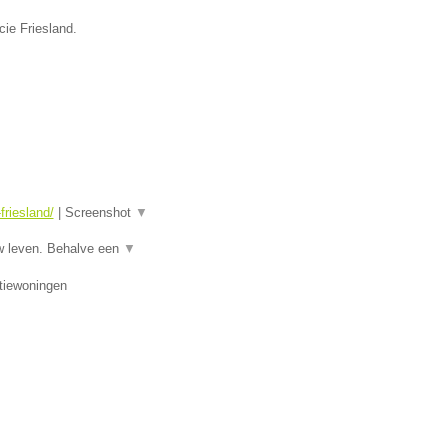
cie Friesland.
riesland/
|
Screenshot
▼
w leven. Behalve een
▼
tiewoningen