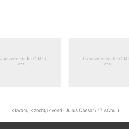
w advertentie hier? Mail
Uw advertentie hier? Ma
ons
ons
Ik kwam, ik zocht, ik vond - Julius Caesar / 47 v.Chr. ;)