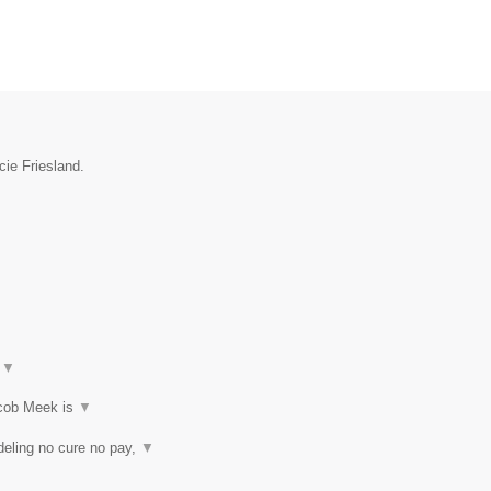
cie Friesland.
t
▼
acob Meek is
▼
eling no cure no pay,
▼