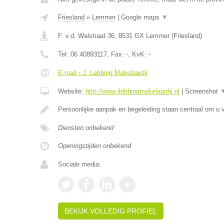
Friesland
»
Lemmer
|
Google maps
▼
F. v.d. Walstraat 36
,
8531 GX
Lemmer
(
Friesland
)
Tel:
06 40893117
, Fax:
-
, KvK:
-
E-mail › J. Lebbing Makelaardij
Website:
http://www.jlebbingmakelaardij.nl
|
Screenshot
Persoonlijke aanpak en begeleiding staan centraal om u v
Diensten onbekend
Openingstijden onbekend
Sociale media:
BEKIJK VOLLEDIG PROFIEL