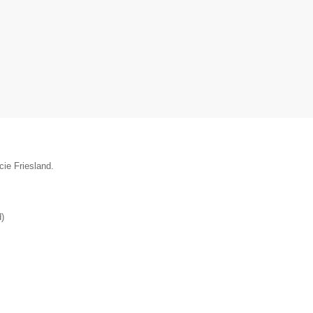
cie Friesland.
d
)