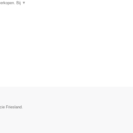
verkopen. Bij
▼
cie Friesland.