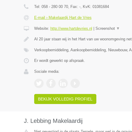
Tel:
058 - 280 00 70
, Fax:
-
, KvK:
01081684
E-mail › Makelaardij Hart de Vries
Website:
http://www.hartdevries.nl
|
Screenshot
▼
Al 20 jaar staan wij in het Hart van uw woonomgeving ne
Verkoopbemiddeling, Aankoopbemiddeling, Nieuwbouw, Ad
Er wordt gewerkt op afspraak.
Sociale media:
BEKIJK VOLLEDIG PROFIEL
J. Lebbing Makelaardij
Niet gevestigd in de plaats Teroele, maar wel in de provin