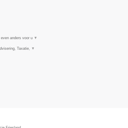
t even anders voor u
▼
visering, Taxatie,
▼
cie Friesland.