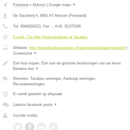
Friesland
»
Akkrum
|
Google maps
▼
De Slachterij 6
,
8491 AT
Akkrum
(
Friesland
)
Tel:
0566650223
, Fax:
-
, KvK:
81375395
E-mail › Ter Hart Huiskoopadvies & Taxaties
Website:
http://www.huiskoopadvies.nl/aankoopmakelaar-friesland/
|
Screenshot
▼
Een huis kopen. Eén van de grootste beslissingen van uw leven.
Behalve een
▼
Diensten: Taxaties woningen, Aankoop woningen,
Recreatiewoningen
Er wordt gewerkt op afspraak.
Laatste facebook posts
▼
Sociale media: