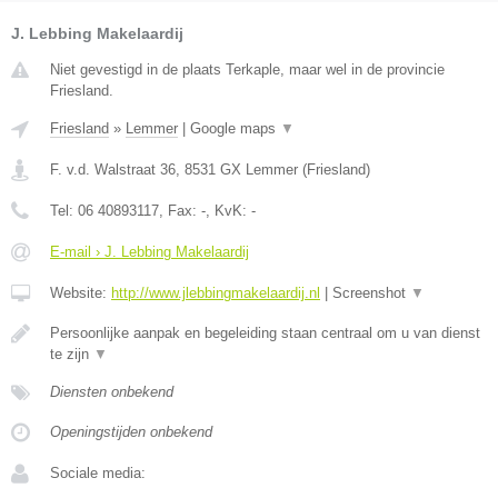
J. Lebbing Makelaardij
Niet gevestigd in de plaats Terkaple, maar wel in de provincie
Friesland.
Friesland
»
Lemmer
|
Google maps
▼
F. v.d. Walstraat 36
,
8531 GX
Lemmer
(
Friesland
)
Tel:
06 40893117
, Fax:
-
, KvK:
-
E-mail › J. Lebbing Makelaardij
Website:
http://www.jlebbingmakelaardij.nl
|
Screenshot
▼
Persoonlijke aanpak en begeleiding staan centraal om u van dienst
te zijn
▼
Diensten onbekend
Openingstijden onbekend
Sociale media: