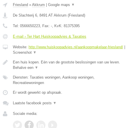
Friesland
»
Akkrum
|
Google maps
▼
De Slachterij 6
,
8491 AT
Akkrum
(
Friesland
)
Tel:
0566650223
, Fax:
-
, KvK:
81375395
E-mail › Ter Hart Huiskoopadvies & Taxaties
Website:
http://www.huiskoopadvies.nl/aankoopmakelaar-friesland/
|
Screenshot
▼
Een huis kopen. Eén van de grootste beslissingen van uw leven.
Behalve een
▼
Diensten: Taxaties woningen, Aankoop woningen,
Recreatiewoningen
Er wordt gewerkt op afspraak.
Laatste facebook posts
▼
Sociale media: