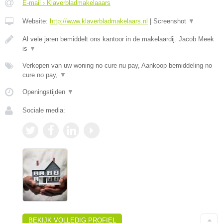
E-mail › Klaverbladmakelaaars
Website:
http://www.klaverbladmakelaars.nl
|
Screenshot
▼
Al vele jaren bemiddelt ons kantoor in de makelaardij. Jacob Meek
is
▼
Verkopen van uw woning no cure nu pay, Aankoop bemiddeling no
cure no pay,
▼
Openingstijden
▼
Sociale media:
BEKIJK VOLLEDIG PROFIEL