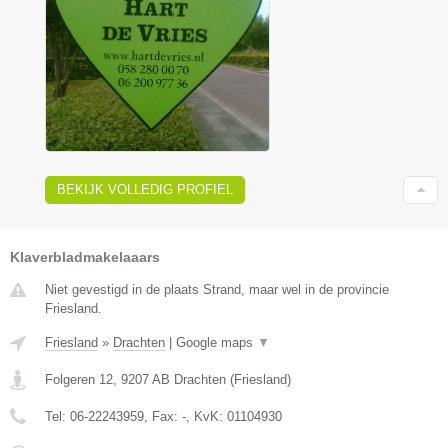
BEKIJK VOLLEDIG PROFIEL
Klaverbladmakelaaars
Niet gevestigd in de plaats Strand, maar wel in de provincie
Friesland.
Friesland
»
Drachten
|
Google maps
▼
Folgeren 12
,
9207 AB
Drachten
(
Friesland
)
Tel:
06-22243959
, Fax:
-
, KvK:
01104930