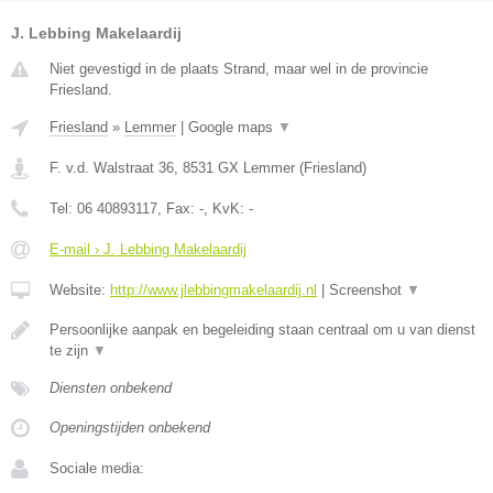
J. Lebbing Makelaardij
Niet gevestigd in de plaats Strand, maar wel in de provincie
Friesland.
Friesland
»
Lemmer
|
Google maps
▼
F. v.d. Walstraat 36
,
8531 GX
Lemmer
(
Friesland
)
Tel:
06 40893117
, Fax:
-
, KvK:
-
E-mail › J. Lebbing Makelaardij
Website:
http://www.jlebbingmakelaardij.nl
|
Screenshot
▼
Persoonlijke aanpak en begeleiding staan centraal om u van dienst
te zijn
▼
Diensten onbekend
Openingstijden onbekend
Sociale media: