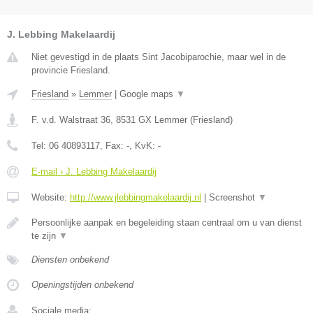
J. Lebbing Makelaardij
Niet gevestigd in de plaats Sint Jacobiparochie, maar wel in de
provincie Friesland.
Friesland
»
Lemmer
|
Google maps
▼
F. v.d. Walstraat 36
,
8531 GX
Lemmer
(
Friesland
)
Tel:
06 40893117
, Fax:
-
, KvK:
-
E-mail › J. Lebbing Makelaardij
Website:
http://www.jlebbingmakelaardij.nl
|
Screenshot
▼
Persoonlijke aanpak en begeleiding staan centraal om u van dienst
te zijn
▼
Diensten onbekend
Openingstijden onbekend
Sociale media: