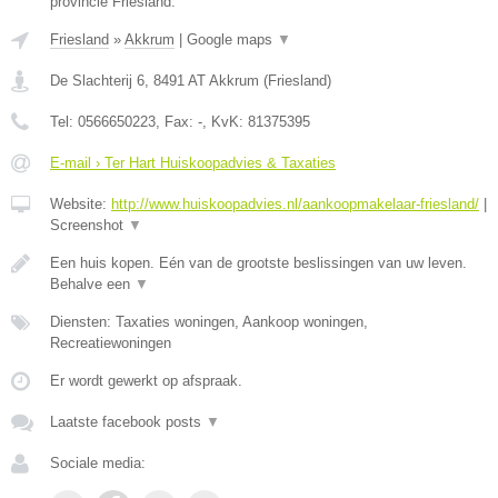
provincie Friesland.
Friesland
»
Akkrum
|
Google maps
▼
De Slachterij 6
,
8491 AT
Akkrum
(
Friesland
)
Tel:
0566650223
, Fax:
-
, KvK:
81375395
E-mail › Ter Hart Huiskoopadvies & Taxaties
Website:
http://www.huiskoopadvies.nl/aankoopmakelaar-friesland/
|
Screenshot
▼
Een huis kopen. Eén van de grootste beslissingen van uw leven.
Behalve een
▼
Diensten: Taxaties woningen, Aankoop woningen,
Recreatiewoningen
Er wordt gewerkt op afspraak.
Laatste facebook posts
▼
Sociale media: