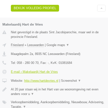
BEKIJK VOLLEDIG PROFIEL
Makelaardij Hart de Vries
Niet gevestigd in de plaats Sint Jacobiparochie, maar wel in de
provincie Friesland.
Friesland
»
Leeuwarden
|
Google maps
▼
Maagdepalm 2a
,
8935 NC
Leeuwarden
(
Friesland
)
Tel:
058 - 280 00 70
, Fax:
-
, KvK:
01081684
E-mail › Makelaardij Hart de Vries
Website:
http://www.hartdevries.nl
|
Screenshot
▼
Al 20 jaar staan wij in het Hart van uw woonomgeving net even
anders voor u
▼
Verkoopbemiddeling, Aankoopbemiddeling, Nieuwbouw, Advisering,
Taxatie,
▼