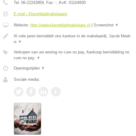
Tel:
06-22243959
, Fax:
-
, KvK:
01104930
E-mail › Klaverbladmakelaaars
Website:
http://www.klaverbladmakelaars.nl
|
Screenshot
▼
Al vele jaren bemiddelt ons kantoor in de makelaardij. Jacob Meek
is
▼
Verkopen van uw woning no cure nu pay, Aankoop bemiddeling no
cure no pay,
▼
Openingstijden
▼
Sociale media: