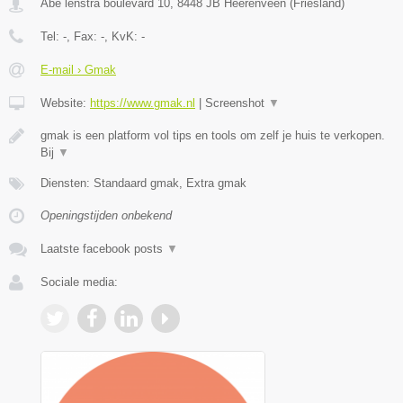
Abe lenstra boulevard 10
,
8448 JB
Heerenveen
(
Friesland
)
Tel:
-
, Fax:
-
, KvK:
-
E-mail › Gmak
Website:
https://www.gmak.nl
|
Screenshot
▼
gmak is een platform vol tips en tools om zelf je huis te verkopen.
Bij
▼
Diensten: Standaard gmak, Extra gmak
Openingstijden onbekend
Laatste facebook posts
▼
Sociale media: