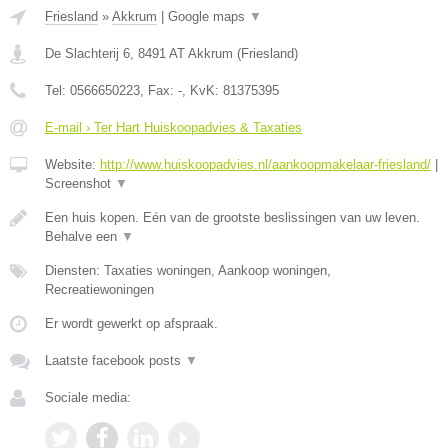
Friesland
»
Akkrum
|
Google maps
▼
De Slachterij 6
,
8491 AT
Akkrum
(
Friesland
)
Tel:
0566650223
, Fax:
-
, KvK:
81375395
E-mail › Ter Hart Huiskoopadvies & Taxaties
Website:
http://www.huiskoopadvies.nl/aankoopmakelaar-friesland/
|
Screenshot
▼
Een huis kopen. Eén van de grootste beslissingen van uw leven.
Behalve een
▼
Diensten: Taxaties woningen, Aankoop woningen,
Recreatiewoningen
Er wordt gewerkt op afspraak.
Laatste facebook posts
▼
Sociale media: