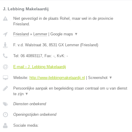
J. Lebbing Makelaardij
Niet gevestigd in de plaats Rohel, maar wel in de provincie
Friesland.
Friesland
»
Lemmer
|
Google maps
▼
F. v.d. Walstraat 36
,
8531 GX
Lemmer
(
Friesland
)
Tel:
06 40893117
, Fax:
-
, KvK:
-
E-mail › J. Lebbing Makelaardij
Website:
http://www.jlebbingmakelaardij.nl
|
Screenshot
▼
Persoonlijke aanpak en begeleiding staan centraal om u van dienst
te zijn
▼
Diensten onbekend
Openingstijden onbekend
Sociale media: