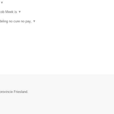
t
▼
acob Meek is
▼
eling no cure no pay,
▼
rovincie Friesland.