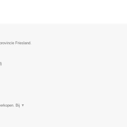
rovincie Friesland.
d
)
verkopen. Bij
▼