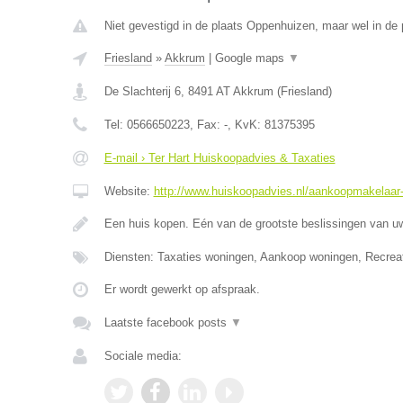
Niet gevestigd in de plaats Oppenhuizen, maar wel in de p
Friesland
»
Akkrum
|
Google maps
▼
De Slachterij 6
,
8491 AT
Akkrum
(
Friesland
)
Tel:
0566650223
, Fax:
-
, KvK:
81375395
E-mail › Ter Hart Huiskoopadvies & Taxaties
Website:
http://www.huiskoopadvies.nl/aankoopmakelaar-f
Een huis kopen. Eén van de grootste beslissingen van u
Diensten: Taxaties woningen, Aankoop woningen, Recrea
Er wordt gewerkt op afspraak.
Laatste facebook posts
▼
Sociale media: