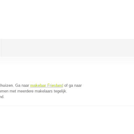
nhuizen
. Ga naar
makelaar Friesland
of ga naar
komen met meerdere makelaars tegelijk.
nd.