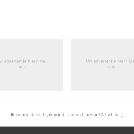
w advertentie hier? Mail
Uw advertentie hier? Ma
ons
ons
Ik kwam, ik zocht, ik vond - Julius Caesar / 47 v.Chr. ;)