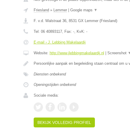
Friesland
»
Lemmer
|
Google maps
▼
F. v.d. Walstraat 36
,
8531 GX
Lemmer
(
Friesland
)
Tel:
06 40893117
, Fax:
-
, KvK:
-
E-mail › J. Lebbing Makelaardij
Website:
http://www.jlebbingmakelaardij.nl
|
Screenshot
Persoonlijke aanpak en begeleiding staan centraal om u v
Diensten onbekend
Openingstijden onbekend
Sociale media:
BEKIJK VOLLEDIG PROFIEL