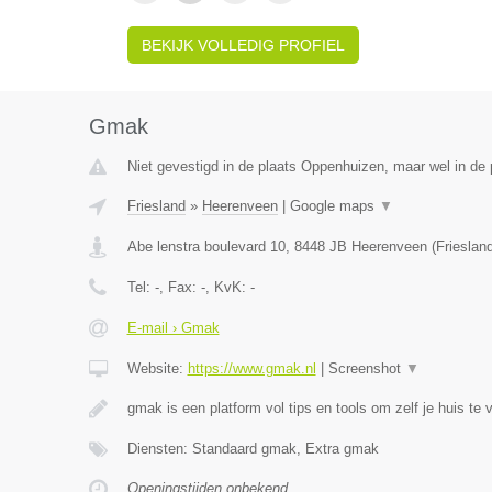
BEKIJK VOLLEDIG PROFIEL
Gmak
Niet gevestigd in de plaats Oppenhuizen, maar wel in de p
Friesland
»
Heerenveen
|
Google maps
▼
Abe lenstra boulevard 10
,
8448 JB
Heerenveen
(
Frieslan
Tel:
-
, Fax:
-
, KvK:
-
E-mail › Gmak
Website:
https://www.gmak.nl
|
Screenshot
▼
gmak is een platform vol tips en tools om zelf je huis te 
Diensten: Standaard gmak, Extra gmak
Openingstijden onbekend