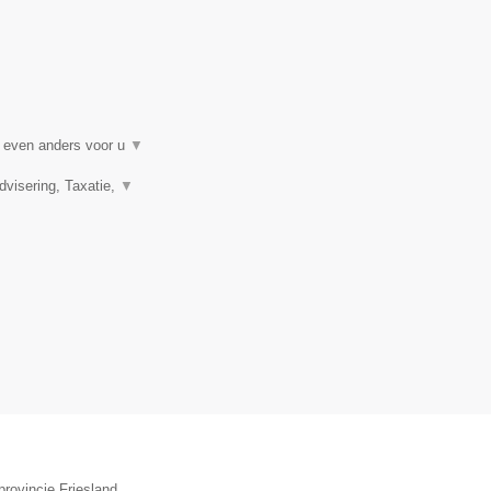
t even anders voor u
▼
visering, Taxatie,
▼
rovincie Friesland.