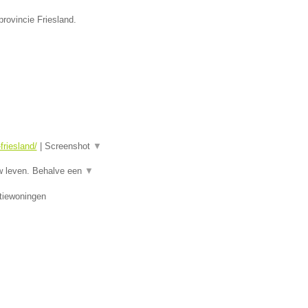
rovincie Friesland.
riesland/
|
Screenshot
▼
w leven. Behalve een
▼
tiewoningen