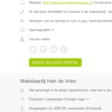
Website:
http://www.klaverbladmakelaars.nl
|
Screensho
Al vele jaren bemiddelt ons kantoor in de makelaardij. J
Verkopen van uw woning no cure nu pay, Aankoop bemidd
Openingstijden
▼
Sociale media:
BEKIJK VOLLEDIG PROFIEL
Makelaardij Hart de Vries
Niet gevestigd in de plaats Oppenhuizen, maar wel in de p
Friesland
»
Leeuwarden
|
Google maps
▼
Maagdepalm 2a
,
8935 NC
Leeuwarden
(
Friesland
)