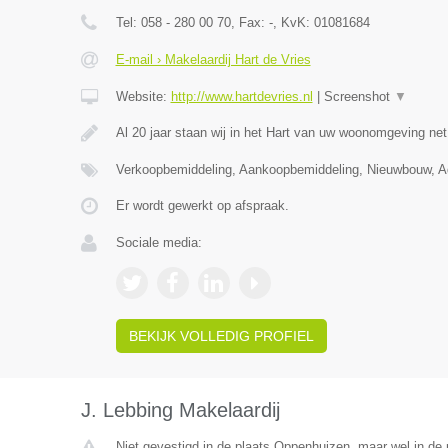
Tel:
058 - 280 00 70
, Fax:
-
, KvK:
01081684
E-mail › Makelaardij Hart de Vries
Website:
http://www.hartdevries.nl
|
Screenshot
▼
Al 20 jaar staan wij in het Hart van uw woonomgeving ne
Verkoopbemiddeling, Aankoopbemiddeling, Nieuwbouw, Ad
Er wordt gewerkt op afspraak.
Sociale media:
BEKIJK VOLLEDIG PROFIEL
J. Lebbing Makelaardij
Niet gevestigd in de plaats Oppenhuizen, maar wel in de p