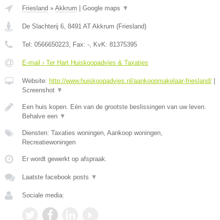
Friesland
»
Akkrum
|
Google maps
▼
De Slachterij 6
,
8491 AT
Akkrum
(
Friesland
)
Tel:
0566650223
, Fax:
-
, KvK:
81375395
E-mail › Ter Hart Huiskoopadvies & Taxaties
Website:
http://www.huiskoopadvies.nl/aankoopmakelaar-friesland/
|
Screenshot
▼
Een huis kopen. Eén van de grootste beslissingen van uw leven.
Behalve een
▼
Diensten: Taxaties woningen, Aankoop woningen,
Recreatiewoningen
Er wordt gewerkt op afspraak.
Laatste facebook posts
▼
Sociale media: