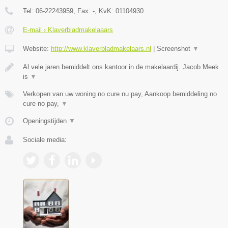
Tel:
06-22243959
, Fax:
-
, KvK:
01104930
E-mail › Klaverbladmakelaaars
Website:
http://www.klaverbladmakelaars.nl
|
Screenshot
▼
Al vele jaren bemiddelt ons kantoor in de makelaardij. Jacob Meek
is
▼
Verkopen van uw woning no cure nu pay, Aankoop bemiddeling no
cure no pay,
▼
Openingstijden
▼
Sociale media: