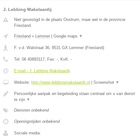
J. Lebbing Makelaardij
Niet gevestigd in de plaats Oostrum, maar wel in de provincie
Friesland.
Friesland
»
Lemmer
|
Google maps
▼
F. v.d. Walstraat 36
,
8531 GX
Lemmer
(
Friesland
)
Tel:
06 40893117
, Fax:
-
, KvK:
-
E-mail › J. Lebbing Makelaardij
Website:
http://www.jlebbingmakelaardij.nl
|
Screenshot
▼
Persoonlijke aanpak en begeleiding staan centraal om u van dienst
te zijn
▼
Diensten onbekend
Openingstijden onbekend
Sociale media: