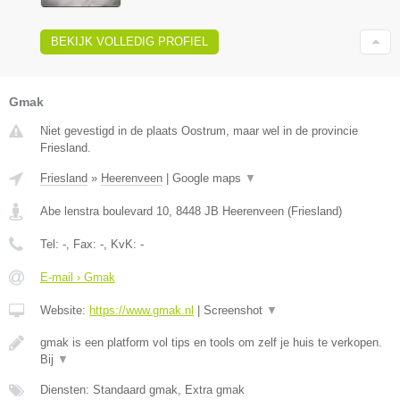
BEKIJK VOLLEDIG PROFIEL
Gmak
Niet gevestigd in de plaats Oostrum, maar wel in de provincie
Friesland.
Friesland
»
Heerenveen
|
Google maps
▼
Abe lenstra boulevard 10
,
8448 JB
Heerenveen
(
Friesland
)
Tel:
-
, Fax:
-
, KvK:
-
E-mail › Gmak
Website:
https://www.gmak.nl
|
Screenshot
▼
gmak is een platform vol tips en tools om zelf je huis te verkopen.
Bij
▼
Diensten: Standaard gmak, Extra gmak