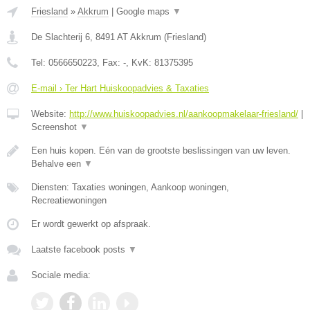
Friesland
»
Akkrum
|
Google maps
▼
De Slachterij 6
,
8491 AT
Akkrum
(
Friesland
)
Tel:
0566650223
, Fax:
-
, KvK:
81375395
E-mail › Ter Hart Huiskoopadvies & Taxaties
Website:
http://www.huiskoopadvies.nl/aankoopmakelaar-friesland/
|
Screenshot
▼
Een huis kopen. Eén van de grootste beslissingen van uw leven.
Behalve een
▼
Diensten: Taxaties woningen, Aankoop woningen,
Recreatiewoningen
Er wordt gewerkt op afspraak.
Laatste facebook posts
▼
Sociale media: