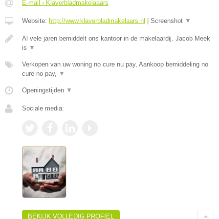
E-mail › Klaverbladmakelaaars
Website:
http://www.klaverbladmakelaars.nl
|
Screenshot
▼
Al vele jaren bemiddelt ons kantoor in de makelaardij. Jacob Meek
is
▼
Verkopen van uw woning no cure nu pay, Aankoop bemiddeling no
cure no pay,
▼
Openingstijden
▼
Sociale media:
BEKIJK VOLLEDIG PROFIEL