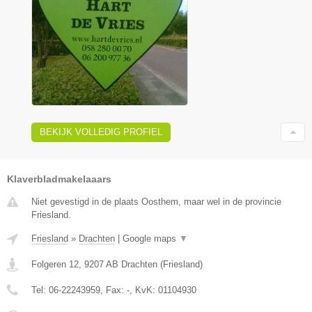
BEKIJK VOLLEDIG PROFIEL
Klaverbladmakelaaars
Niet gevestigd in de plaats Oosthem, maar wel in de provincie
Friesland.
Friesland
»
Drachten
|
Google maps
▼
Folgeren 12
,
9207 AB
Drachten
(
Friesland
)
Tel:
06-22243959
, Fax:
-
, KvK:
01104930