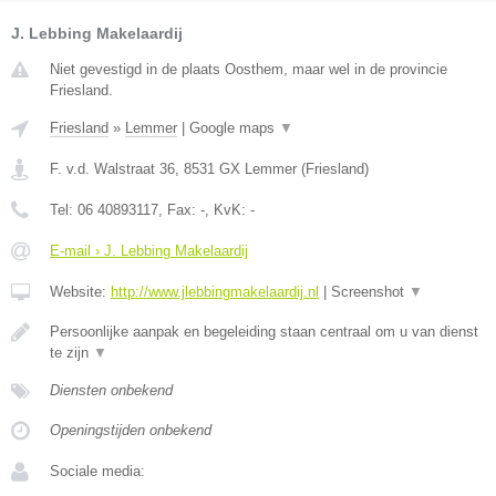
J. Lebbing Makelaardij
Niet gevestigd in de plaats Oosthem, maar wel in de provincie
Friesland.
Friesland
»
Lemmer
|
Google maps
▼
F. v.d. Walstraat 36
,
8531 GX
Lemmer
(
Friesland
)
Tel:
06 40893117
, Fax:
-
, KvK:
-
E-mail › J. Lebbing Makelaardij
Website:
http://www.jlebbingmakelaardij.nl
|
Screenshot
▼
Persoonlijke aanpak en begeleiding staan centraal om u van dienst
te zijn
▼
Diensten onbekend
Openingstijden onbekend
Sociale media: