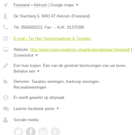
Friesland
»
Akkrum
|
Google maps
▼
De Slachterij 6
,
8491 AT
Akkrum
(
Friesland
)
Tel:
0566650223
, Fax:
-
, KvK:
81375395
E-mail › Ter Hart Huiskoopadvies & Taxaties
Website:
http://www.huiskoopadvies.nl/aankoopmakelaar-friesland/
|
Screenshot
▼
Een huis kopen. Eén van de grootste beslissingen van uw leven.
Behalve een
▼
Diensten: Taxaties woningen, Aankoop woningen,
Recreatiewoningen
Er wordt gewerkt op afspraak.
Laatste facebook posts
▼
Sociale media: