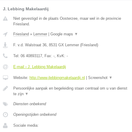
J. Lebbing Makelaardij
Niet gevestigd in de plaats Oosterzee, maar wel in de provincie
Friesland.
Friesland
»
Lemmer
|
Google maps
▼
F. v.d. Walstraat 36
,
8531 GX
Lemmer
(
Friesland
)
Tel:
06 40893117
, Fax:
-
, KvK:
-
E-mail › J. Lebbing Makelaardij
Website:
http://www.jlebbingmakelaardij.nl
|
Screenshot
▼
Persoonlijke aanpak en begeleiding staan centraal om u van dienst
te zijn
▼
Diensten onbekend
Openingstijden onbekend
Sociale media: