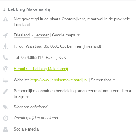
J. Lebbing Makelaardij
Niet gevestigd in de plaats Oosternijkerk, maar wel in de provincie
Friesland.
Friesland
»
Lemmer
|
Google maps
▼
F. v.d. Walstraat 36
,
8531 GX
Lemmer
(
Friesland
)
Tel:
06 40893117
, Fax:
-
, KvK:
-
E-mail › J. Lebbing Makelaardij
Website:
http://www.jlebbingmakelaardij.nl
|
Screenshot
▼
Persoonlijke aanpak en begeleiding staan centraal om u van dienst
te zijn
▼
Diensten onbekend
Openingstijden onbekend
Sociale media: