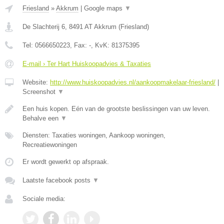
Friesland
»
Akkrum
|
Google maps
▼
De Slachterij 6
,
8491 AT
Akkrum
(
Friesland
)
Tel:
0566650223
, Fax:
-
, KvK:
81375395
E-mail › Ter Hart Huiskoopadvies & Taxaties
Website:
http://www.huiskoopadvies.nl/aankoopmakelaar-friesland/
|
Screenshot
▼
Een huis kopen. Eén van de grootste beslissingen van uw leven.
Behalve een
▼
Diensten: Taxaties woningen, Aankoop woningen,
Recreatiewoningen
Er wordt gewerkt op afspraak.
Laatste facebook posts
▼
Sociale media: