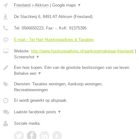
Friesland
»
Akkrum
|
Google maps
▼
De Slachterij 6
,
8491 AT
Akkrum
(
Friesland
)
Tel:
0566650223
, Fax:
-
, KvK:
81375395
E-mail › Ter Hart Huiskoopadvies & Taxaties
Website:
http://www.huiskoopadvies.nl/aankoopmakelaar-friesland/
|
Screenshot
▼
Een huis kopen. Eén van de grootste beslissingen van uw leven.
Behalve een
▼
Diensten: Taxaties woningen, Aankoop woningen,
Recreatiewoningen
Er wordt gewerkt op afspraak.
Laatste facebook posts
▼
Sociale media: