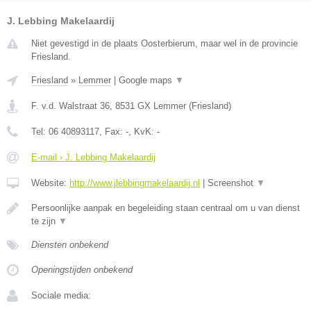
J. Lebbing Makelaardij
Niet gevestigd in de plaats Oosterbierum, maar wel in de provincie
Friesland.
Friesland
»
Lemmer
|
Google maps
▼
F. v.d. Walstraat 36
,
8531 GX
Lemmer
(
Friesland
)
Tel:
06 40893117
, Fax:
-
, KvK:
-
E-mail › J. Lebbing Makelaardij
Website:
http://www.jlebbingmakelaardij.nl
|
Screenshot
▼
Persoonlijke aanpak en begeleiding staan centraal om u van dienst
te zijn
▼
Diensten onbekend
Openingstijden onbekend
Sociale media: