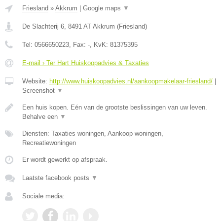
Friesland
»
Akkrum
|
Google maps
▼
De Slachterij 6
,
8491 AT
Akkrum
(
Friesland
)
Tel:
0566650223
, Fax:
-
, KvK:
81375395
E-mail › Ter Hart Huiskoopadvies & Taxaties
Website:
http://www.huiskoopadvies.nl/aankoopmakelaar-friesland/
|
Screenshot
▼
Een huis kopen. Eén van de grootste beslissingen van uw leven.
Behalve een
▼
Diensten: Taxaties woningen, Aankoop woningen,
Recreatiewoningen
Er wordt gewerkt op afspraak.
Laatste facebook posts
▼
Sociale media: