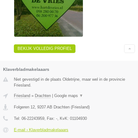
BEKIJK VOLLEDIG PROFIEL
Klaverbladmakelaaars
Niet gevestigd in de plaats Oldetrijne, maar wel in de provincie
Friesland.
Friesland
»
Drachten
|
Google maps
▼
Folgeren 12
,
9207 AB
Drachten
(
Friesland
)
Tel:
06-22243959
, Fax:
-
, KvK:
01104930
E-mail › Klaverbladmakelaaars