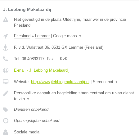
J. Lebbing Makelaardij
Niet gevestigd in de plaats Oldetrijne, maar wel in de provincie
Friesland.
Friesland
»
Lemmer
|
Google maps
▼
F. v.d. Walstraat 36
,
8531 GX
Lemmer
(
Friesland
)
Tel:
06 40893117
, Fax:
-
, KvK:
-
E-mail › J. Lebbing Makelaardij
Website:
http://www.jlebbingmakelaardij.nl
|
Screenshot
▼
Persoonlijke aanpak en begeleiding staan centraal om u van dienst
te zijn
▼
Diensten onbekend
Openingstijden onbekend
Sociale media: