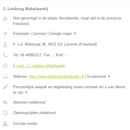
J. Lebbing Makelaardij
Niet gevestigd in de plaats Noordwolde, maar wel in de provincie
Friesland.
Friesland
»
Lemmer
|
Google maps
▼
F. v.d. Walstraat 36
,
8531 GX
Lemmer
(
Friesland
)
Tel:
06 40893117
, Fax:
-
, KvK:
-
E-mail › J. Lebbing Makelaardij
Website:
http://www.jlebbingmakelaardij.nl
|
Screenshot
▼
Persoonlijke aanpak en begeleiding staan centraal om u van dienst
te zijn
▼
Diensten onbekend
Openingstijden onbekend
Sociale media: