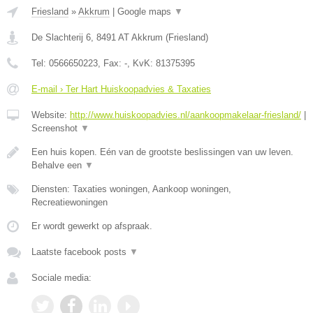
Friesland
»
Akkrum
|
Google maps
▼
De Slachterij 6
,
8491 AT
Akkrum
(
Friesland
)
Tel:
0566650223
, Fax:
-
, KvK:
81375395
E-mail › Ter Hart Huiskoopadvies & Taxaties
Website:
http://www.huiskoopadvies.nl/aankoopmakelaar-friesland/
|
Screenshot
▼
Een huis kopen. Eén van de grootste beslissingen van uw leven.
Behalve een
▼
Diensten: Taxaties woningen, Aankoop woningen,
Recreatiewoningen
Er wordt gewerkt op afspraak.
Laatste facebook posts
▼
Sociale media: