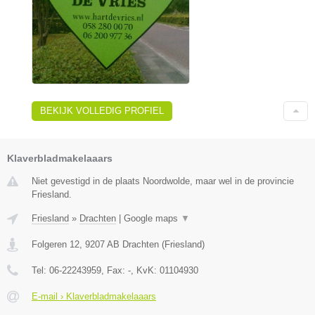
BEKIJK VOLLEDIG PROFIEL
Klaverbladmakelaaars
Niet gevestigd in de plaats Noordwolde, maar wel in de provincie
Friesland.
Friesland
»
Drachten
|
Google maps
▼
Folgeren 12
,
9207 AB
Drachten
(
Friesland
)
Tel:
06-22243959
, Fax:
-
, KvK:
01104930
E-mail › Klaverbladmakelaaars