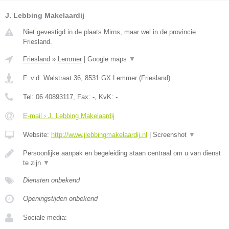
J. Lebbing Makelaardij
Niet gevestigd in de plaats Mirns, maar wel in de provincie
Friesland.
Friesland
»
Lemmer
|
Google maps
▼
F. v.d. Walstraat 36
,
8531 GX
Lemmer
(
Friesland
)
Tel:
06 40893117
, Fax:
-
, KvK:
-
E-mail › J. Lebbing Makelaardij
Website:
http://www.jlebbingmakelaardij.nl
|
Screenshot
▼
Persoonlijke aanpak en begeleiding staan centraal om u van dienst
te zijn
▼
Diensten onbekend
Openingstijden onbekend
Sociale media: