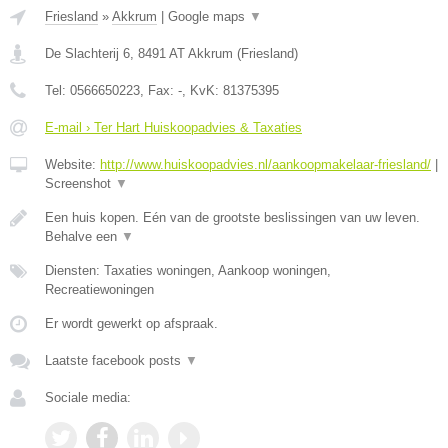
Friesland
»
Akkrum
|
Google maps
▼
De Slachterij 6
,
8491 AT
Akkrum
(
Friesland
)
Tel:
0566650223
, Fax:
-
, KvK:
81375395
E-mail › Ter Hart Huiskoopadvies & Taxaties
Website:
http://www.huiskoopadvies.nl/aankoopmakelaar-friesland/
|
Screenshot
▼
Een huis kopen. Eén van de grootste beslissingen van uw leven.
Behalve een
▼
Diensten: Taxaties woningen, Aankoop woningen,
Recreatiewoningen
Er wordt gewerkt op afspraak.
Laatste facebook posts
▼
Sociale media: