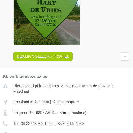
BEKIJK VOLLEDIG PROFIEL
Klaverbladmakelaaars
Niet gevestigd in de plaats Mirns, maar wel in de provincie
Friesland.
Friesland
»
Drachten
|
Google maps
▼
Folgeren 12
,
9207 AB
Drachten
(
Friesland
)
Tel:
06-22243959
, Fax:
-
, KvK:
01104930