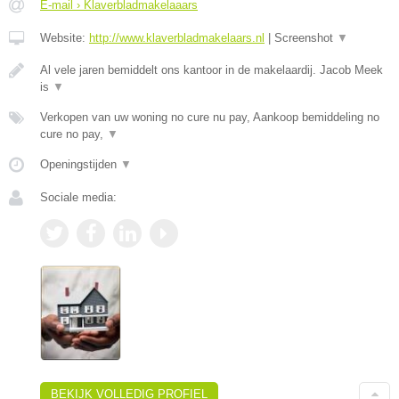
E-mail › Klaverbladmakelaaars
Website:
http://www.klaverbladmakelaars.nl
|
Screenshot
▼
Al vele jaren bemiddelt ons kantoor in de makelaardij. Jacob Meek
is
▼
Verkopen van uw woning no cure nu pay, Aankoop bemiddeling no
cure no pay,
▼
Openingstijden
▼
Sociale media:
BEKIJK VOLLEDIG PROFIEL