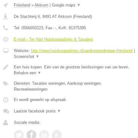
Friesland
»
Akkrum
|
Google maps
▼
De Slachterij 6
,
8491 AT
Akkrum
(
Friesland
)
Tel:
0566650223
, Fax:
-
, KvK:
81375395
E-mail › Ter Hart Huiskoopadvies & Taxaties
Website:
http://www.huiskoopadvies.nl/aankoopmakelaar-friesland/
|
Screenshot
▼
Een huis kopen. Eén van de grootste beslissingen van uw leven.
Behalve een
▼
Diensten: Taxaties woningen, Aankoop woningen,
Recreatiewoningen
Er wordt gewerkt op afspraak.
Laatste facebook posts
▼
Sociale media: