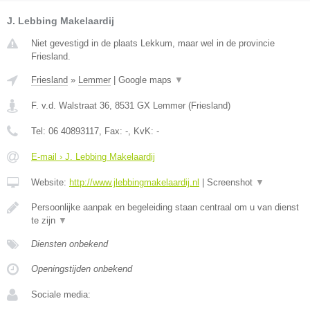
J. Lebbing Makelaardij
Niet gevestigd in de plaats Lekkum, maar wel in de provincie
Friesland.
Friesland
»
Lemmer
|
Google maps
▼
F. v.d. Walstraat 36
,
8531 GX
Lemmer
(
Friesland
)
Tel:
06 40893117
, Fax:
-
, KvK:
-
E-mail › J. Lebbing Makelaardij
Website:
http://www.jlebbingmakelaardij.nl
|
Screenshot
▼
Persoonlijke aanpak en begeleiding staan centraal om u van dienst
te zijn
▼
Diensten onbekend
Openingstijden onbekend
Sociale media: