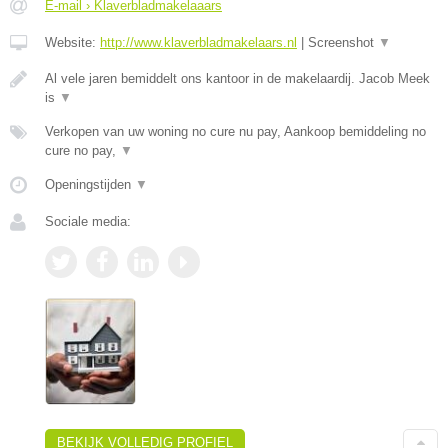
E-mail › Klaverbladmakelaaars
Website:
http://www.klaverbladmakelaars.nl
|
Screenshot
▼
Al vele jaren bemiddelt ons kantoor in de makelaardij. Jacob Meek
is
▼
Verkopen van uw woning no cure nu pay, Aankoop bemiddeling no
cure no pay,
▼
Openingstijden
▼
Sociale media:
BEKIJK VOLLEDIG PROFIEL