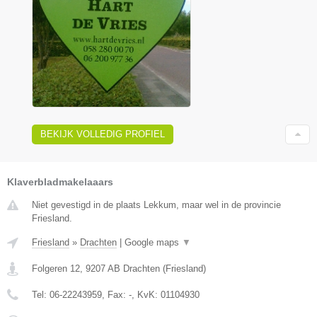
BEKIJK VOLLEDIG PROFIEL
Klaverbladmakelaaars
Niet gevestigd in de plaats Lekkum, maar wel in de provincie
Friesland.
Friesland
»
Drachten
|
Google maps
▼
Folgeren 12
,
9207 AB
Drachten
(
Friesland
)
Tel:
06-22243959
, Fax:
-
, KvK:
01104930