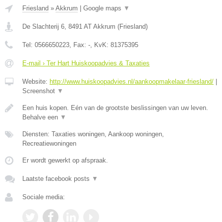
Friesland
»
Akkrum
|
Google maps
▼
De Slachterij 6
,
8491 AT
Akkrum
(
Friesland
)
Tel:
0566650223
, Fax:
-
, KvK:
81375395
E-mail › Ter Hart Huiskoopadvies & Taxaties
Website:
http://www.huiskoopadvies.nl/aankoopmakelaar-friesland/
|
Screenshot
▼
Een huis kopen. Eén van de grootste beslissingen van uw leven.
Behalve een
▼
Diensten: Taxaties woningen, Aankoop woningen,
Recreatiewoningen
Er wordt gewerkt op afspraak.
Laatste facebook posts
▼
Sociale media: