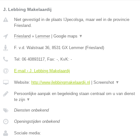
J. Lebbing Makelaardij
Niet gevestigd in de plaats IJpecolsga, maar wel in de provincie
Friesland.
Friesland
»
Lemmer
|
Google maps
▼
F. v.d. Walstraat 36
,
8531 GX
Lemmer
(
Friesland
)
Tel:
06 40893117
, Fax:
-
, KvK:
-
E-mail › J. Lebbing Makelaardij
Website:
http://www.jlebbingmakelaardij.nl
|
Screenshot
▼
Persoonlijke aanpak en begeleiding staan centraal om u van dienst
te zijn
▼
Diensten onbekend
Openingstijden onbekend
Sociale media: