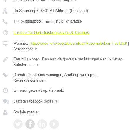
De Slachterij 6
,
8491 AT
Akkrum
(
Friesland
)
Tel:
0566650223
, Fax:
-
, KvK:
81375395
E-mail › Ter Hart Huiskoopadvies & Taxaties
Website:
http://www.huiskoopadvies.nl/aankoopmakelaar-friesland/
|
Screenshot
▼
Een huis kopen. Eén van de grootste beslissingen van uw leven.
Behalve een
▼
Diensten: Taxaties woningen, Aankoop woningen,
Recreatiewoningen
Er wordt gewerkt op afspraak.
Laatste facebook posts
▼
Sociale media: