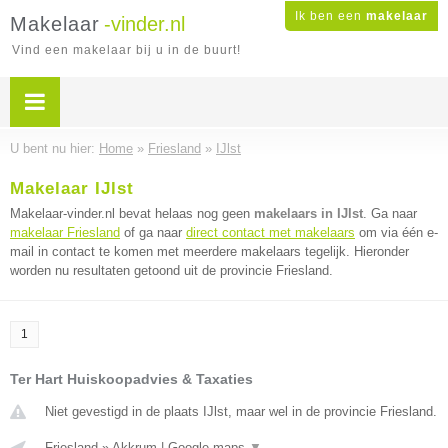
Ik ben een
makelaar
Makelaar
-vinder.nl
Vind een makelaar bij u in de buurt!
U bent nu hier:
Home
»
Friesland
»
IJlst
Makelaar IJlst
Makelaar-vinder.nl bevat helaas nog geen
makelaars in IJlst
. Ga naar
makelaar Friesland
of ga naar
direct contact met makelaars
om via één e-
mail in contact te komen met meerdere makelaars tegelijk. Hieronder
worden nu resultaten getoond uit de provincie Friesland.
1
Ter Hart Huiskoopadvies & Taxaties
Niet gevestigd in de plaats IJlst, maar wel in de provincie Friesland.
Friesland
»
Akkrum
|
Google maps
▼