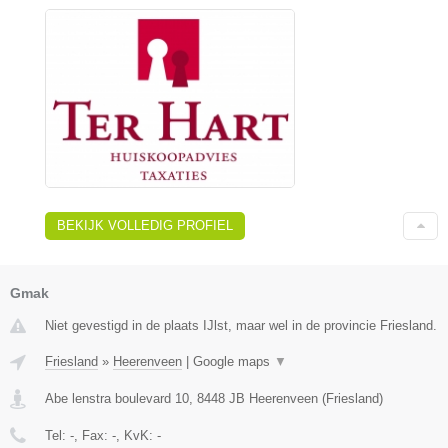
BEKIJK VOLLEDIG PROFIEL
Gmak
Niet gevestigd in de plaats IJlst, maar wel in de provincie Friesland.
Friesland
»
Heerenveen
|
Google maps
▼
Abe lenstra boulevard 10
,
8448 JB
Heerenveen
(
Friesland
)
Tel:
-
, Fax:
-
, KvK:
-