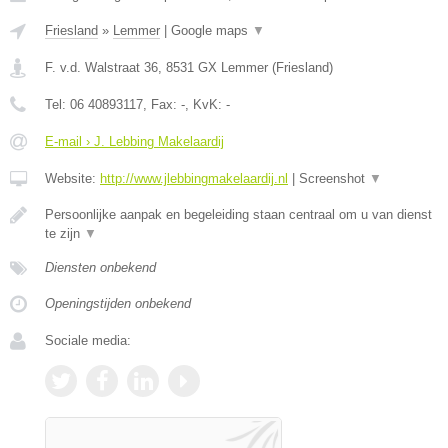
Friesland
»
Lemmer
|
Google maps
▼
F. v.d. Walstraat 36
,
8531 GX
Lemmer
(
Friesland
)
Tel:
06 40893117
, Fax:
-
, KvK:
-
E-mail › J. Lebbing Makelaardij
Website:
http://www.jlebbingmakelaardij.nl
|
Screenshot
▼
Persoonlijke aanpak en begeleiding staan centraal om u van dienst
te zijn
▼
Diensten onbekend
Openingstijden onbekend
Sociale media: