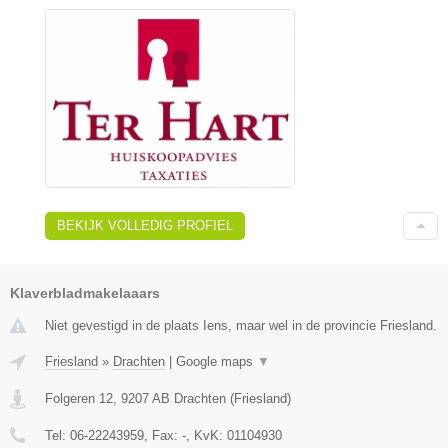
BEKIJK VOLLEDIG PROFIEL
Klaverbladmakelaaars
Niet gevestigd in de plaats Iens, maar wel in de provincie Friesland.
Friesland
»
Drachten
|
Google maps
▼
Folgeren 12
,
9207 AB
Drachten
(
Friesland
)
Tel:
06-22243959
, Fax:
-
, KvK:
01104930