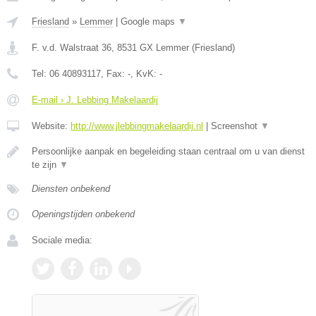
Friesland
»
Lemmer
|
Google maps
▼
F. v.d. Walstraat 36
,
8531 GX
Lemmer
(
Friesland
)
Tel:
06 40893117
, Fax:
-
, KvK:
-
E-mail › J. Lebbing Makelaardij
Website:
http://www.jlebbingmakelaardij.nl
|
Screenshot
▼
Persoonlijke aanpak en begeleiding staan centraal om u van dienst
te zijn
▼
Diensten onbekend
Openingstijden onbekend
Sociale media: