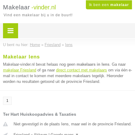
Ik ben een
makelaar
Makelaar
-vinder.nl
Vind een makelaar bij u in de buurt!
U bent nu hier:
Home
»
Friesland
»
Iens
Makelaar Iens
Makelaar-vinder.nl bevat helaas nog geen
makelaars in Iens
. Ga naar
makelaar Friesland
of ga naar
direct contact met makelaars
om via één e-
mail in contact te komen met meerdere makelaars tegelijk. Hieronder
worden nu resultaten getoond uit de provincie Friesland.
1
Ter Hart Huiskoopadvies & Taxaties
Niet gevestigd in de plaats Iens, maar wel in de provincie Friesland.
Friesland
»
Akkrum
|
Google maps
▼