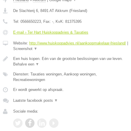
De Slachterij 6
,
8491 AT
Akkrum
(
Friesland
)
Tel:
0566650223
, Fax:
-
, KvK:
81375395
E-mail › Ter Hart Huiskoopadvies & Taxaties
Website:
http://www.huiskoopadvies.nl/aankoopmakelaar-friesland/
|
Screenshot
▼
Een huis kopen. Eén van de grootste beslissingen van uw leven.
Behalve een
▼
Diensten: Taxaties woningen, Aankoop woningen,
Recreatiewoningen
Er wordt gewerkt op afspraak.
Laatste facebook posts
▼
Sociale media: